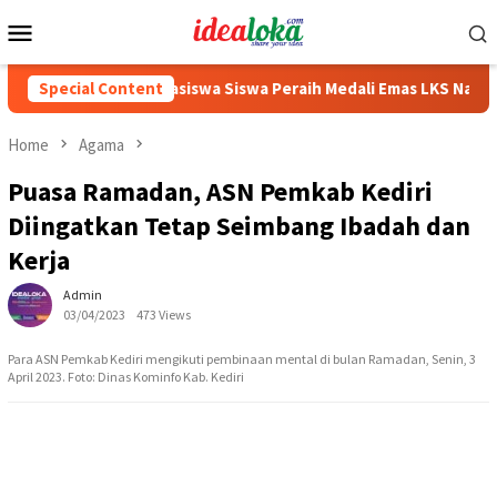
Skip
Mobile
to
Menu
content
Mas Dhito Beri Beasiswa Siswa Peraih Medali Emas LKS Nasional 2
Special Content
Home
Agama
Puasa Ramadan, ASN Pemkab Kediri
Diingatkan Tetap Seimbang Ibadah dan
Kerja
Admin
03/04/2023
473 Views
Para ASN Pemkab Kediri mengikuti pembinaan mental di bulan Ramadan, Senin, 3
April 2023. Foto: Dinas Kominfo Kab. Kediri