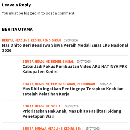
Leave a Reply
You must be
logged in
to post a comment.
BERITA UTAMA
BERITA
,
HEADLINE
,
KEDIRI
,
PENDIDIKAN
05/08/2026
Mas Dhito Beri Beasiswa Siswa Peraih Medali Emas LKS Nasional
2026
BERITA
,
HEADLINE
,
KEDIRI
,
SOSIAL
20/07/2026
Cabai Jadi Fokus Pembuatan Video AKU HATINYA PKK
Kabupaten Kediri
BERITA
,
HEADLINE
,
PEMERINTAHAN
,
PENDIDIKAN
17/07/2026
Mas Dhito Ingatkan Pentingnya Terapkan Keahlian
setelah Pelatihan Kerja
BERITA
,
HEADLINE
,
SOSIAL
16/07/2026
Prioritaskan Hak Anak, Mas Dhito Fasilitasi Sidang
Penetapan Wali
BERITA
,
BUDAYA
,
HEADLINE
,
KEDIRI
,
SENI
15/07/2026