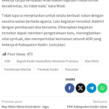
beraktivitas, itu tidak baik,” kata Misdi.
Tidak lupa ia menjelaskan untuk selalu berbuat rukun dengan
sesama walau berbeda agama. Lalu kegiatan tersebut diakhiri
dengan pembacaan doa bersama. Diharapkan kegiatan
tersebut dapat memberi pengetahuan baru, meningkatkan
nilai spritual, dan mempertebal keimanan seluruh ASN yang
bekerja di Kabupaten Kediri. (
adv/pkp
)
Post Views:
473
ASN
Bupati Kediri Hanindhito Himawan Pramana
Mas Dhito
Pembinaan Mental
Pemkab Kediri
Ramadan
SHARE
Post
Previous post
Next post
Mas Dhito Minta Kontraktor Jaga
PKK Kabupaten Kediri Gelar
navigation