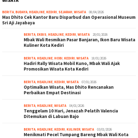
BERITA
,
BUDAYA
,
HEADLINE
,
KEDIRI
,
SEJARAH
,
WISATA
08/04/2026
Mas Dhito Cek Kantor Baru Disparbud dan Operasional Museum
Sri Aji Jayabaya
BERITA
,
EKBIS
,
HEADLINE
,
KEDIRI
,
WISATA
20/01/2026
Mbak Wali Resmikan Pasar Banjaran, Ikon Baru Wisata
Kuliner Kota Kediri
BERITA
,
HEADLINE
,
HOBI
,
KEDIRI
,
WISATA
18/01/2026
Hadiri Rally Wisata Mobil Kuno, Mbak Wali Ajak
Promosikan Wisata Kota Kediri
BERITA
,
HEADLINE
,
KEDIRI
,
WISATA
07/01/2026
Optimalkan Wisata, Mas Dhito Rencanakan
Perbaikan Empat Destinasi
BERITA
,
HEADLINE
,
WISATA
04/01/2026
Tenggelam 10 Hari, Jenazah Pelatih Valencia
Ditemukan di Labuan Bajo
BERITA
,
HEADLINE
,
KEDIRI
,
KULINER
,
WISATA
03/01/2026
Menikmati Pecel Tumpang Bareng Mbak Wali Kota