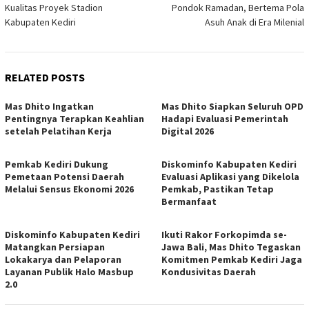
Kualitas Proyek Stadion
Pondok Ramadan, Bertema Pola
Kabupaten Kediri
Asuh Anak di Era Milenial
RELATED POSTS
Mas Dhito Ingatkan
Mas Dhito Siapkan Seluruh OPD
Pentingnya Terapkan Keahlian
Hadapi Evaluasi Pemerintah
setelah Pelatihan Kerja
Digital 2026
Pemkab Kediri Dukung
Diskominfo Kabupaten Kediri
Pemetaan Potensi Daerah
Evaluasi Aplikasi yang Dikelola
Melalui Sensus Ekonomi 2026
Pemkab, Pastikan Tetap
Bermanfaat
Diskominfo Kabupaten Kediri
Ikuti Rakor Forkopimda se-
Matangkan Persiapan
Jawa Bali, Mas Dhito Tegaskan
Lokakarya dan Pelaporan
Komitmen Pemkab Kediri Jaga
Layanan Publik Halo Masbup
Kondusivitas Daerah
2.0