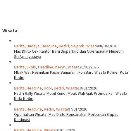
Wisata
Berita
,
Budaya
,
Headline
,
Kediri
,
Sejarah
,
Wisata
08/04/2026
Mas Dhito Cek Kantor Baru Disparbud dan Operasional Museum
Sri Aji Jayabaya
Berita
,
Ekbis
,
Headline
,
Kediri
,
Wisata
20/01/2026
Mbak Wali Resmikan Pasar Banjaran, Ikon Baru Wisata Kuliner Kota
Kediri
Berita
,
Headline
,
Hobi
,
Kediri
,
Wisata
18/01/2026
Hadiri Rally Wisata Mobil Kuno, Mbak Wali Ajak Promosikan Wisata
Kota Kediri
Berita
,
Headline
,
Kediri
,
Wisata
07/01/2026
Optimalkan Wisata, Mas Dhito Rencanakan Perbaikan Empat
Destinasi
Berita
,
Headline
,
Wisata
04/01/2026