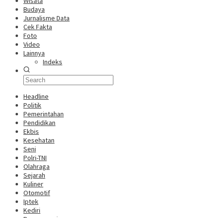
Wisata
Budaya
Jurnalisme Data
Cek Fakta
Foto
Video
Lainnya
Indeks
Headline
Politik
Pemerintahan
Pendidikan
Ekbis
Kesehatan
Seni
Polri-TNI
Olahraga
Sejarah
Kuliner
Otomotif
Iptek
Kediri