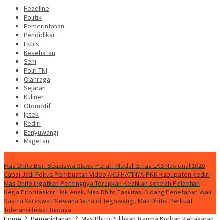
Headline
Politik
Pemerintahan
Pendidikan
Ekbis
Kesehatan
Seni
Polri-TNI
Olahraga
Sejarah
Kuliner
Otomotif
Iptek
Kediri
Banyuwangi
Magetan
Special Content
Mas Dhito Beri Beasiswa Siswa Peraih Medali Emas LKS Nasional 2026
Cabai Jadi Fokus Pembuatan Video AKU HATINYA PKK Kabupaten Kediri
Mas Dhito Ingatkan Pentingnya Terapkan Keahlian setelah Pelatihan
Kerja
Prioritaskan Hak Anak, Mas Dhito Fasilitasi Sidang Penetapan Wali
Sastra Saraswati Sewana Yatra di Tegowangi, Mas Dhito: Perkuat
Toleransi lewat Budaya
Home
Pemerintahan
Mas Dhito Pulihkan Trauma Korban Kebakaran