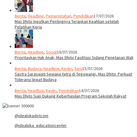
Berita
,
Headline
,
Pemerintahan
,
Pendidikan
17/07/2026
Mas Dhito Ingatkan Pentingnya Terapkan Keahlian setelah
Pelatihan Kerja
Berita
,
Headline
,
Sosial
16/07/2026
Prioritaskan Hak Anak, Mas Dhito Fasilitasi Sidang Penetapan Wali
Berita
,
Budaya
,
Headline
,
Kediri
,
Seni
15/07/2026
Sastra Saraswati Sewana Yatra di Tegowangi, Mas Dhito: Perkuat
Toleransi lewat Budaya
Berita
,
Headline
,
Kediri
,
Pendidikan
14/07/2026
Mas Dhito Siap Dukung Keberhasilan Program Sekolah Rakyat
@idealokadotcom
@idealoka_educationcenter