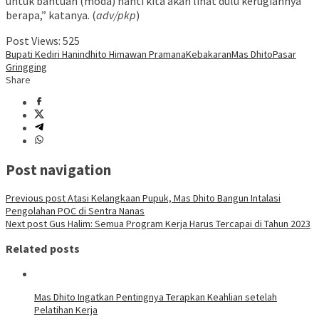
untuk bantuan (moda) nanti kita akan lihat dulu kerugiannya
berapa,” katanya. (
adv/pkp
)
Post Views:
525
Bupati Kediri Hanindhito Himawan Pramana
Kebakaran
Mas Dhito
Pasar
Gringging
Share
Post navigation
Previous post
Atasi Kelangkaan Pupuk, Mas Dhito Bangun Intalasi
Pengolahan POC di Sentra Nanas
Next post
Gus Halim: Semua Program Kerja Harus Tercapai di Tahun 2023
Related posts
Mas Dhito Ingatkan Pentingnya Terapkan Keahlian setelah
Pelatihan Kerja