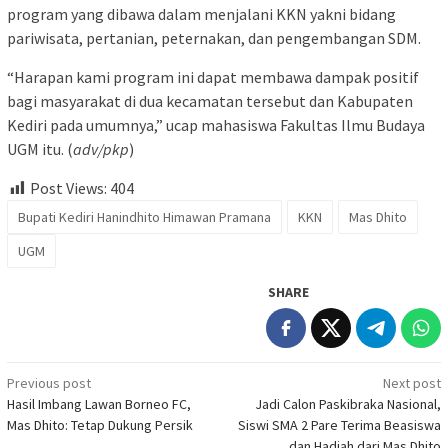
program yang dibawa dalam menjalani KKN yakni bidang
pariwisata, pertanian, peternakan, dan pengembangan SDM.
“Harapan kami program ini dapat membawa dampak positif
bagi masyarakat di dua kecamatan tersebut dan Kabupaten
Kediri pada umumnya,” ucap mahasiswa Fakultas Ilmu Budaya
UGM itu. (
adv/pkp
)
Post Views:
404
Bupati Kediri Hanindhito Himawan Pramana
KKN
Mas Dhito
UGM
SHARE
Post
Previous post
Next post
Hasil Imbang Lawan Borneo FC,
Jadi Calon Paskibraka Nasional,
navigation
Mas Dhito: Tetap Dukung Persik
Siswi SMA 2 Pare Terima Beasiswa
dan Hadiah dari Mas Dhito