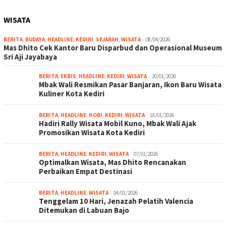
WISATA
BERITA
,
BUDAYA
,
HEADLINE
,
KEDIRI
,
SEJARAH
,
WISATA
08/04/2026
Mas Dhito Cek Kantor Baru Disparbud dan Operasional Museum
Sri Aji Jayabaya
BERITA
,
EKBIS
,
HEADLINE
,
KEDIRI
,
WISATA
20/01/2026
Mbak Wali Resmikan Pasar Banjaran, Ikon Baru Wisata
Kuliner Kota Kediri
BERITA
,
HEADLINE
,
HOBI
,
KEDIRI
,
WISATA
18/01/2026
Hadiri Rally Wisata Mobil Kuno, Mbak Wali Ajak
Promosikan Wisata Kota Kediri
BERITA
,
HEADLINE
,
KEDIRI
,
WISATA
07/01/2026
Optimalkan Wisata, Mas Dhito Rencanakan
Perbaikan Empat Destinasi
BERITA
,
HEADLINE
,
WISATA
04/01/2026
Tenggelam 10 Hari, Jenazah Pelatih Valencia
Ditemukan di Labuan Bajo