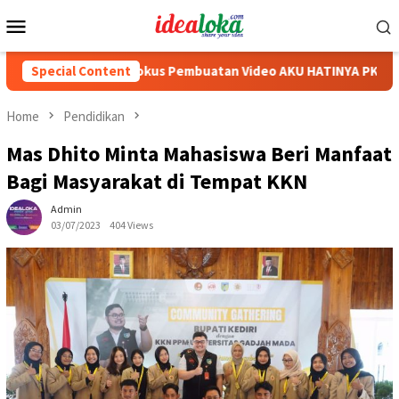
Skip
Mobile
to
Menu
content
Cabai Jadi Fokus Pembuatan Video AKU HATINYA PKK Kabupaten K
Special Content
Home
Pendidikan
Mas Dhito Minta Mahasiswa Beri Manfaat
Bagi Masyarakat di Tempat KKN
Admin
03/07/2023
404 Views