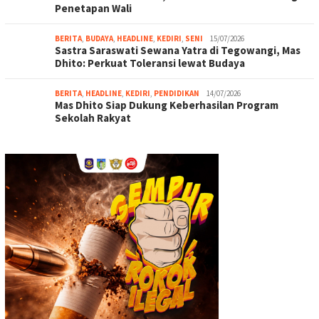
Penetapan Wali
BERITA
,
BUDAYA
,
HEADLINE
,
KEDIRI
,
SENI
15/07/2026
Sastra Saraswati Sewana Yatra di Tegowangi, Mas
Dhito: Perkuat Toleransi lewat Budaya
BERITA
,
HEADLINE
,
KEDIRI
,
PENDIDIKAN
14/07/2026
Mas Dhito Siap Dukung Keberhasilan Program
Sekolah Rakyat