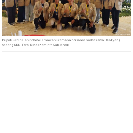
Bupati Kediri Hanindhito Himawan Pramana bersama mahasiswa UGM yang
sedang KKN. Foto: Dinas Kominfo Kab. Kediri