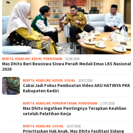
BERITA
,
HEADLINE
,
KEDIRI
,
PENDIDIKAN
05/08/2026
Mas Dhito Beri Beasiswa Siswa Peraih Medali Emas LKS Nasional
2026
BERITA
,
HEADLINE
,
KEDIRI
,
SOSIAL
20/07/2026
Cabai Jadi Fokus Pembuatan Video AKU HATINYA PKK
Kabupaten Kediri
BERITA
,
HEADLINE
,
PEMERINTAHAN
,
PENDIDIKAN
17/07/2026
Mas Dhito Ingatkan Pentingnya Terapkan Keahlian
setelah Pelatihan Kerja
BERITA
,
HEADLINE
,
SOSIAL
16/07/2026
Prioritaskan Hak Anak, Mas Dhito Fasilitasi Sidang