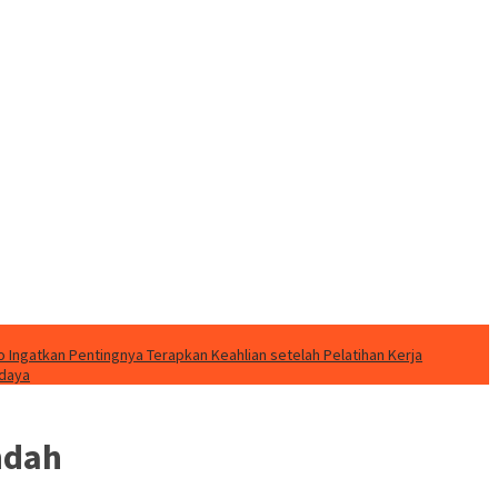
o Ingatkan Pentingnya Terapkan Keahlian setelah Pelatihan Kerja
udaya
ndah