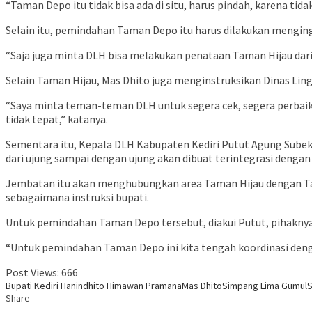
“Taman Depo itu tidak bisa ada di situ, harus pindah, karena tid
Selain itu, pemindahan Taman Depo itu harus dilakukan menginga
“Saja juga minta DLH bisa melakukan penataan Taman Hijau dari 
Selain Taman Hijau, Mas Dhito juga menginstruksikan Dinas Li
“Saya minta teman-teman DLH untuk segera cek, segera perbaiki
tidak tepat,” katanya.
Sementara itu, Kepala DLH Kabupaten Kediri Putut Agung Sube
dari ujung sampai dengan ujung akan dibuat terintegrasi denga
Jembatan itu akan menghubungkan area Taman Hijau dengan Ta
sebagaimana instruksi bupati.
Untuk pemindahan Taman Depo tersebut, diakui Putut, pihakny
“Untuk pemindahan Taman Depo ini kita tengah koordinasi denga
Post Views:
666
Bupati Kediri Hanindhito Himawan Pramana
Mas Dhito
Simpang Lima Gumul
Share