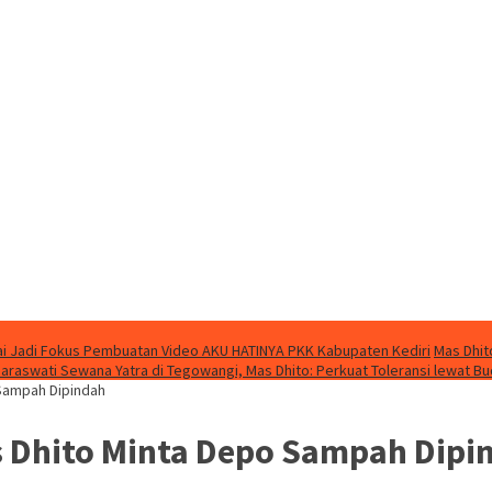
i Jadi Fokus Pembuatan Video AKU HATINYA PKK Kabupaten Kediri
Mas Dhit
Saraswati Sewana Yatra di Tegowangi, Mas Dhito: Perkuat Toleransi lewat B
 Sampah Dipindah
s Dhito Minta Depo Sampah Dipi