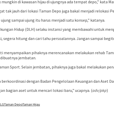
ak mungkin di kawasan hijau di ujungnya ada tempat depo,” kata Ma
t tak jauh dari lokasi Taman Depo juga bakal menjadi relokasi P
ujung sampai ujung itu harus menjadi satu konsep,” katanya.
ngkungan Hidup (DLH) selaku instansi yang membawahi untuk meng
, segera hitung dan cari tahu persoalannya. Jangan sampai begit
kti menyampaikan pihaknya merencanakan melakukan rehab Taman
n dibuatnya jembatan.
man Sport. Selain jembatan, pihaknya juga bakal melakukan pe
a berkoordinasi dengan Badan Pengelolaan Keuangan dan Aset Da
n bagian aset untuk mencari lokasi baru,” ucapnya. (
adv/pkp
)
SLG
Taman Depo
Taman Hijau