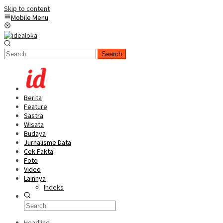
Skip to content
Mobile Menu
Search
Berita
Feature
Sastra
Wisata
Budaya
Jurnalisme Data
Cek Fakta
Foto
Video
Lainnya
Indeks
Headline