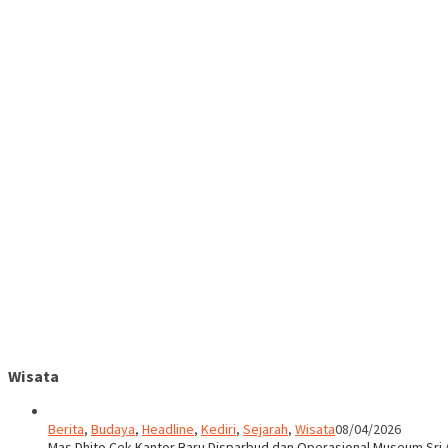
Wisata
Berita
,
Budaya
,
Headline
,
Kediri
,
Sejarah
,
Wisata
08/04/2026
Mas Dhito Cek Kantor Baru Disparbud dan Operasional Museum Sri 