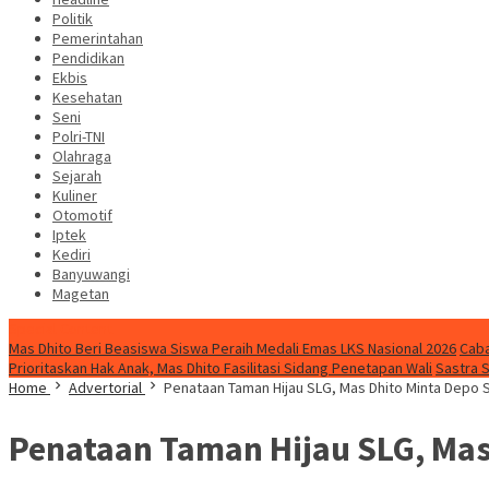
Politik
Pemerintahan
Pendidikan
Ekbis
Kesehatan
Seni
Polri-TNI
Olahraga
Sejarah
Kuliner
Otomotif
Iptek
Kediri
Banyuwangi
Magetan
Special Content
Mas Dhito Beri Beasiswa Siswa Peraih Medali Emas LKS Nasional 2026
Caba
Prioritaskan Hak Anak, Mas Dhito Fasilitasi Sidang Penetapan Wali
Sastra 
Home
Advertorial
Penataan Taman Hijau SLG, Mas Dhito Minta Depo
Penataan Taman Hijau SLG, Ma