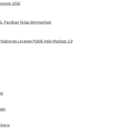
konomi 2026
ab, Pastikan Tetap Bermanfaat
elaporan Layanan Publik Halo Masbup 2.0
26
iri
 Kerja