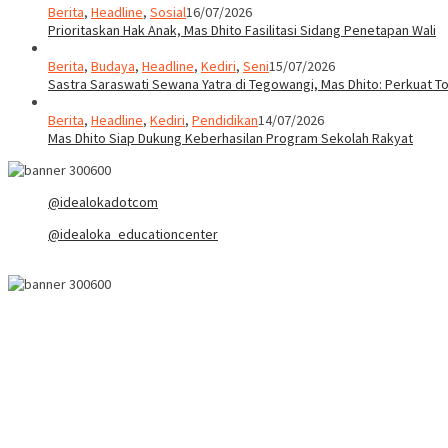
Berita
,
Headline
,
Sosial
16/07/2026
Prioritaskan Hak Anak, Mas Dhito Fasilitasi Sidang Penetapan Wali
Berita
,
Budaya
,
Headline
,
Kediri
,
Seni
15/07/2026
Sastra Saraswati Sewana Yatra di Tegowangi, Mas Dhito: Perkuat T
Berita
,
Headline
,
Kediri
,
Pendidikan
14/07/2026
Mas Dhito Siap Dukung Keberhasilan Program Sekolah Rakyat
@idealokadotcom
@idealoka_educationcenter