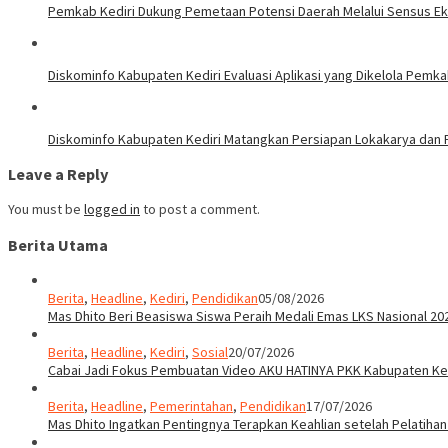
Pemkab Kediri Dukung Pemetaan Potensi Daerah Melalui Sensus E
Diskominfo Kabupaten Kediri Evaluasi Aplikasi yang Dikelola Pemk
Diskominfo Kabupaten Kediri Matangkan Persiapan Lokakarya dan P
Leave a Reply
You must be
logged in
to post a comment.
Berita Utama
Berita
,
Headline
,
Kediri
,
Pendidikan
05/08/2026
Mas Dhito Beri Beasiswa Siswa Peraih Medali Emas LKS Nasional 20
Berita
,
Headline
,
Kediri
,
Sosial
20/07/2026
Cabai Jadi Fokus Pembuatan Video AKU HATINYA PKK Kabupaten Ked
Berita
,
Headline
,
Pemerintahan
,
Pendidikan
17/07/2026
Mas Dhito Ingatkan Pentingnya Terapkan Keahlian setelah Pelatihan