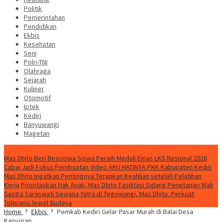
Politik
Pemerintahan
Pendidikan
Ekbis
Kesehatan
Seni
Polri-TNI
Olahraga
Sejarah
Kuliner
Otomotif
Iptek
Kediri
Banyuwangi
Magetan
Special Content
Mas Dhito Beri Beasiswa Siswa Peraih Medali Emas LKS Nasional 2026
Cabai Jadi Fokus Pembuatan Video AKU HATINYA PKK Kabupaten Kediri
Mas Dhito Ingatkan Pentingnya Terapkan Keahlian setelah Pelatihan
Kerja
Prioritaskan Hak Anak, Mas Dhito Fasilitasi Sidang Penetapan Wali
Sastra Saraswati Sewana Yatra di Tegowangi, Mas Dhito: Perkuat
Toleransi lewat Budaya
Home
Ekbis
Pemkab Kediri Gelar Pasar Murah di Balai Desa
Kanyoran