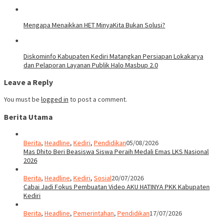
Mengapa Menaikkan HET MinyaKita Bukan Solusi?
Diskominfo Kabupaten Kediri Matangkan Persiapan Lokakarya
dan Pelaporan Layanan Publik Halo Masbup 2.0
Leave a Reply
You must be
logged in
to post a comment.
Berita Utama
Berita
,
Headline
,
Kediri
,
Pendidikan
05/08/2026
Mas Dhito Beri Beasiswa Siswa Peraih Medali Emas LKS Nasional
2026
Berita
,
Headline
,
Kediri
,
Sosial
20/07/2026
Cabai Jadi Fokus Pembuatan Video AKU HATINYA PKK Kabupaten
Kediri
Berita
,
Headline
,
Pemerintahan
,
Pendidikan
17/07/2026