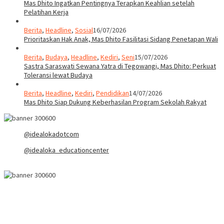
Mas Dhito Ingatkan Pentingnya Terapkan Keahlian setelah
Pelatihan Kerja
Berita
,
Headline
,
Sosial
16/07/2026
Prioritaskan Hak Anak, Mas Dhito Fasilitasi Sidang Penetapan Wali
Berita
,
Budaya
,
Headline
,
Kediri
,
Seni
15/07/2026
Sastra Saraswati Sewana Yatra di Tegowangi, Mas Dhito: Perkuat
Toleransi lewat Budaya
Berita
,
Headline
,
Kediri
,
Pendidikan
14/07/2026
Mas Dhito Siap Dukung Keberhasilan Program Sekolah Rakyat
@idealokadotcom
@idealoka_educationcenter