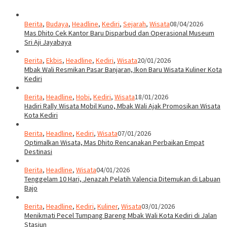
Berita
,
Budaya
,
Headline
,
Kediri
,
Sejarah
,
Wisata
08/04/2026
Mas Dhito Cek Kantor Baru Disparbud dan Operasional Museum
Sri Aji Jayabaya
Berita
,
Ekbis
,
Headline
,
Kediri
,
Wisata
20/01/2026
Mbak Wali Resmikan Pasar Banjaran, Ikon Baru Wisata Kuliner Kota
Kediri
Berita
,
Headline
,
Hobi
,
Kediri
,
Wisata
18/01/2026
Hadiri Rally Wisata Mobil Kuno, Mbak Wali Ajak Promosikan Wisata
Kota Kediri
Berita
,
Headline
,
Kediri
,
Wisata
07/01/2026
Optimalkan Wisata, Mas Dhito Rencanakan Perbaikan Empat
Destinasi
Berita
,
Headline
,
Wisata
04/01/2026
Tenggelam 10 Hari, Jenazah Pelatih Valencia Ditemukan di Labuan
Bajo
Berita
,
Headline
,
Kediri
,
Kuliner
,
Wisata
03/01/2026
Menikmati Pecel Tumpang Bareng Mbak Wali Kota Kediri di Jalan
Stasiun