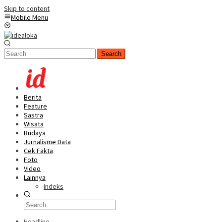
Skip to content
Mobile Menu
Search
Berita
Feature
Sastra
Wisata
Budaya
Jurnalisme Data
Cek Fakta
Foto
Video
Lainnya
Indeks
Headline