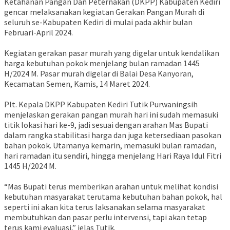
Ketahanan Pangan Dan Peternakan (DKPP) Kabupaten Kediri
gencar melaksanakan kegiatan Gerakan Pangan Murah di
seluruh se-Kabupaten Kediri di mulai pada akhir bulan
Februari-April 2024.
Kegiatan gerakan pasar murah yang digelar untuk kendalikan
harga kebutuhan pokok menjelang bulan ramadan 1445
H/2024 M. Pasar murah digelar di Balai Desa Kanyoran,
Kecamatan Semen, Kamis, 14 Maret 2024.
Plt. Kepala DKPP Kabupaten Kediri Tutik Purwaningsih
menjelaskan gerakan pangan murah hari ini sudah memasuki
titik lokasi hari ke-9, jadi sesuai dengan arahan Mas Bupati
dalam rangka stabilitasi harga dan juga ketersediaan pasokan
bahan pokok. Utamanya kemarin, memasuki bulan ramadan,
hari ramadan itu sendiri, hingga menjelang Hari Raya Idul Fitri
1445 H/2024 M.
“Mas Bupati terus memberikan arahan untuk melihat kondisi
kebutuhan masyarakat terutama kebutuhan bahan pokok, hal
seperti ini akan kita terus laksanakan selama masyarakat
membutuhkan dan pasar perlu intervensi, tapi akan tetap
terus kami evaluasi,” jelas Tutik.