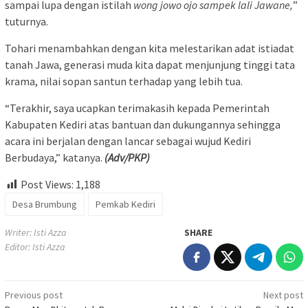
sampai lupa dengan istilah
wong jowo ojo sampek lali Jawane,
”
tuturnya.
Tohari menambahkan dengan kita melestarikan adat istiadat
tanah Jawa, generasi muda kita dapat menjunjung tinggi tata
krama, nilai sopan santun terhadap yang lebih tua.
“Terakhir, saya ucapkan terimakasih kepada Pemerintah
Kabupaten Kediri atas bantuan dan dukungannya sehingga
acara ini berjalan dengan lancar sebagai wujud Kediri
Berbudaya,” katanya.
(Adv/PKP)
Post Views:
1,188
Desa Brumbung
Pemkab Kediri
Writer: Isti Azza
SHARE
Editor: Isti Azza
Post
Previous post
Next post