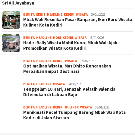
Sri Aji Jayabaya
BERITA
,
EKBIS
,
HEADLINE
,
KEDIRI
,
WISATA
20/01/2026
Mbak Wali Resmikan Pasar Banjaran, Ikon Baru Wisata
Kuliner Kota Kediri
BERITA
,
HEADLINE
,
HOBI
,
KEDIRI
,
WISATA
18/01/2026
Hadiri Rally Wisata Mobil Kuno, Mbak Wali Ajak
Promosikan Wisata Kota Kediri
BERITA
,
HEADLINE
,
KEDIRI
,
WISATA
07/01/2026
Optimalkan Wisata, Mas Dhito Rencanakan
Perbaikan Empat Destinasi
BERITA
,
HEADLINE
,
WISATA
04/01/2026
Tenggelam 10 Hari, Jenazah Pelatih Valencia
Ditemukan di Labuan Bajo
BERITA
,
HEADLINE
,
KEDIRI
,
KULINER
,
WISATA
03/01/2026
Menikmati Pecel Tumpang Bareng Mbak Wali Kota
Kediri di Jalan Stasiun