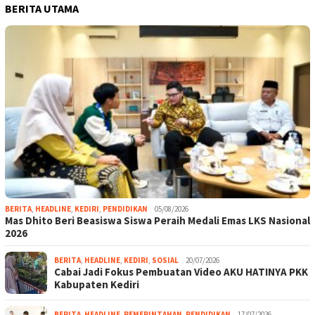
BERITA UTAMA
BERITA
,
HEADLINE
,
KEDIRI
,
PENDIDIKAN
05/08/2026
Mas Dhito Beri Beasiswa Siswa Peraih Medali Emas LKS Nasional
2026
BERITA
,
HEADLINE
,
KEDIRI
,
SOSIAL
20/07/2026
Cabai Jadi Fokus Pembuatan Video AKU HATINYA PKK
Kabupaten Kediri
BERITA
,
HEADLINE
,
PEMERINTAHAN
,
PENDIDIKAN
17/07/2026