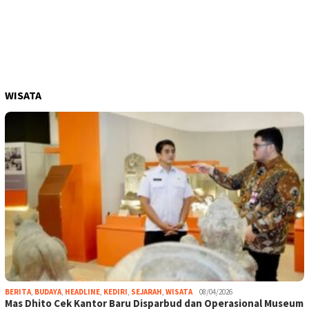
WISATA
BERITA
,
BUDAYA
,
HEADLINE
,
KEDIRI
,
SEJARAH
,
WISATA
08/04/2026
Mas Dhito Cek Kantor Baru Disparbud dan Operasional Museum