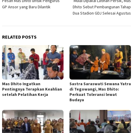
Pesan Mas Dhito untuk Pengurus
Mulai Dipakai Latihan Persik, Mas
navigation
GP Ansor yang Baru Dilantik
Dhito Sebut Pembangunan Tahap
Dua Stadion GDJ Selesai Agustus
RELATED POSTS
Mas Dhito Ingatkan
Sastra Saraswati Sewana Yatra
Pentingnya Terapkan Keahlian
di Tegowangi, Mas Dhito:
setelah Pelatihan Kerja
Perkuat Toleransi lewat
Budaya