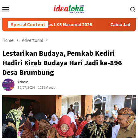
Skip
Mobile
to
Menu
content
h Medali Emas LKS Nasional 2026
Special Content
Cabai Jadi Fokus Pembua
Home
Advertorial
Lestarikan Budaya, Pemkab Kediri
Hadiri Kirab Budaya Hari Jadi ke-896
Desa Brumbung
Admin
30/07/2024
1188 Views