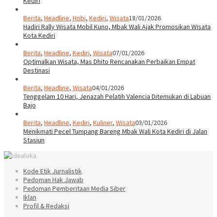
Kediri
Berita
,
Headline
,
Hobi
,
Kediri
,
Wisata
18/01/2026
Hadiri Rally Wisata Mobil Kuno, Mbak Wali Ajak Promosikan Wisata
Kota Kediri
Berita
,
Headline
,
Kediri
,
Wisata
07/01/2026
Optimalkan Wisata, Mas Dhito Rencanakan Perbaikan Empat
Destinasi
Berita
,
Headline
,
Wisata
04/01/2026
Tenggelam 10 Hari, Jenazah Pelatih Valencia Ditemukan di Labuan
Bajo
Berita
,
Headline
,
Kediri
,
Kuliner
,
Wisata
03/01/2026
Menikmati Pecel Tumpang Bareng Mbak Wali Kota Kediri di Jalan
Stasiun
Kode Etik Jurnalistik
Pedoman Hak Jawab
Pedoman Pemberitaan Media Siber
Iklan
Profil & Redaksi