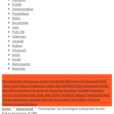
Politik
Pemerintahan
Pendidikan
Ekbis
Kesehatan
Seni
Polri-TNI
Olahraga
Sejarah
Kuliner
Otomotif
Iptek
Kediri
Banyuwangi
Magetan
Special Content
Mas Dhito Beri Beasiswa Siswa Peraih Medali Emas LKS Nasional 2026
Cabai Jadi Fokus Pembuatan Video AKU HATINYA PKK Kabupaten Kediri
Mas Dhito Ingatkan Pentingnya Terapkan Keahlian setelah Pelatihan
Kerja
Prioritaskan Hak Anak, Mas Dhito Fasilitasi Sidang Penetapan Wali
Sastra Saraswati Sewana Yatra di Tegowangi, Mas Dhito: Perkuat
Toleransi lewat Budaya
Home
Advertorial
Penampilan Tari Kontingen Kabupaten Kediri
Pukau Penonton di TMII