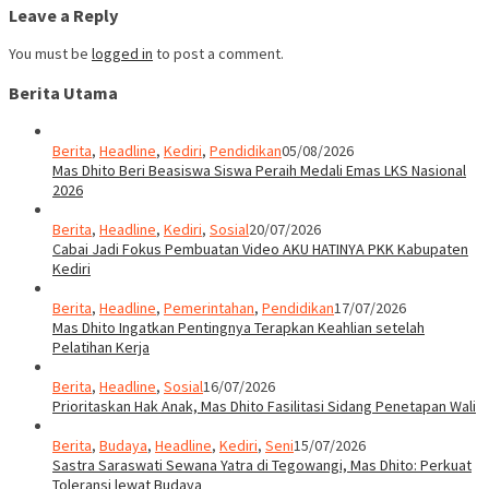
Leave a Reply
You must be
logged in
to post a comment.
Berita Utama
Berita
,
Headline
,
Kediri
,
Pendidikan
05/08/2026
Mas Dhito Beri Beasiswa Siswa Peraih Medali Emas LKS Nasional
2026
Berita
,
Headline
,
Kediri
,
Sosial
20/07/2026
Cabai Jadi Fokus Pembuatan Video AKU HATINYA PKK Kabupaten
Kediri
Berita
,
Headline
,
Pemerintahan
,
Pendidikan
17/07/2026
Mas Dhito Ingatkan Pentingnya Terapkan Keahlian setelah
Pelatihan Kerja
Berita
,
Headline
,
Sosial
16/07/2026
Prioritaskan Hak Anak, Mas Dhito Fasilitasi Sidang Penetapan Wali
Berita
,
Budaya
,
Headline
,
Kediri
,
Seni
15/07/2026
Sastra Saraswati Sewana Yatra di Tegowangi, Mas Dhito: Perkuat
Toleransi lewat Budaya