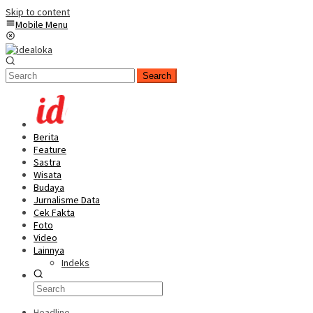
Skip to content
Mobile Menu
Search
Berita
Feature
Sastra
Wisata
Budaya
Jurnalisme Data
Cek Fakta
Foto
Video
Lainnya
Indeks
Headline