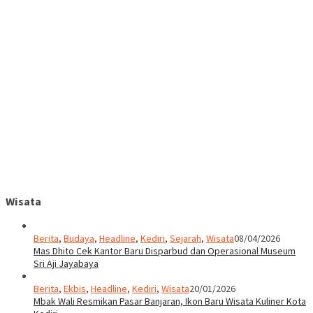
Wisata
Berita
,
Budaya
,
Headline
,
Kediri
,
Sejarah
,
Wisata
08/04/2026
Mas Dhito Cek Kantor Baru Disparbud dan Operasional Museum
Sri Aji Jayabaya
Berita
,
Ekbis
,
Headline
,
Kediri
,
Wisata
20/01/2026
Mbak Wali Resmikan Pasar Banjaran, Ikon Baru Wisata Kuliner Kota