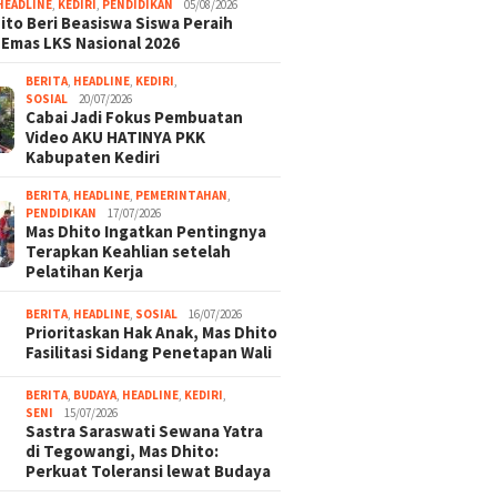
HEADLINE
,
KEDIRI
,
PENDIDIKAN
05/08/2026
ito Beri Beasiswa Siswa Peraih
 Emas LKS Nasional 2026
BERITA
,
HEADLINE
,
KEDIRI
,
SOSIAL
20/07/2026
Cabai Jadi Fokus Pembuatan
Video AKU HATINYA PKK
Kabupaten Kediri
BERITA
,
HEADLINE
,
PEMERINTAHAN
,
PENDIDIKAN
17/07/2026
Mas Dhito Ingatkan Pentingnya
Terapkan Keahlian setelah
Pelatihan Kerja
BERITA
,
HEADLINE
,
SOSIAL
16/07/2026
Prioritaskan Hak Anak, Mas Dhito
Fasilitasi Sidang Penetapan Wali
BERITA
,
BUDAYA
,
HEADLINE
,
KEDIRI
,
SENI
15/07/2026
Sastra Saraswati Sewana Yatra
di Tegowangi, Mas Dhito:
Perkuat Toleransi lewat Budaya