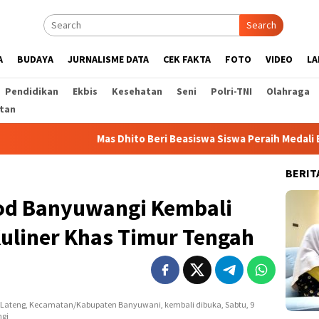
Search
A
BUDAYA
JURNALISME DATA
CEK FAKTA
FOTO
VIDEO
LA
Pendidikan
Ekbis
Kesehatan
Seni
Polri-TNI
Olahraga
tan
Mas Dhito Beri Beasiswa Siswa Peraih Medali Emas LKS Nas
BERIT
ood Banyuwangi Kembali
uliner Khas Timur Tengah
n Lateng, Kecamatan/Kabupaten Banyuwani, kembali dibuka, Sabtu, 9
ngi