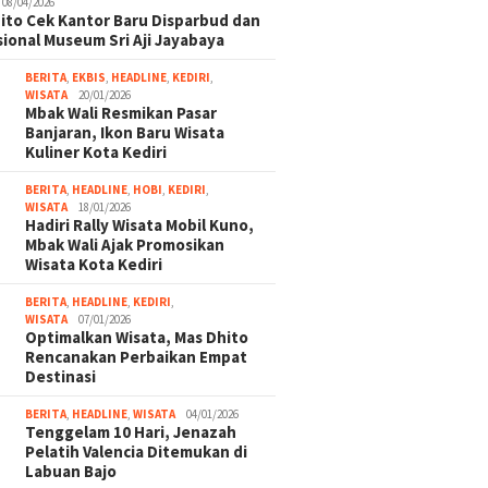
08/04/2026
ito Cek Kantor Baru Disparbud dan
ional Museum Sri Aji Jayabaya
BERITA
,
EKBIS
,
HEADLINE
,
KEDIRI
,
WISATA
20/01/2026
Mbak Wali Resmikan Pasar
Banjaran, Ikon Baru Wisata
Kuliner Kota Kediri
BERITA
,
HEADLINE
,
HOBI
,
KEDIRI
,
WISATA
18/01/2026
Hadiri Rally Wisata Mobil Kuno,
Mbak Wali Ajak Promosikan
Wisata Kota Kediri
BERITA
,
HEADLINE
,
KEDIRI
,
WISATA
07/01/2026
Optimalkan Wisata, Mas Dhito
Rencanakan Perbaikan Empat
Destinasi
BERITA
,
HEADLINE
,
WISATA
04/01/2026
Tenggelam 10 Hari, Jenazah
Pelatih Valencia Ditemukan di
Labuan Bajo