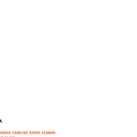
A
BUDAYA
,
HEADLINE
,
KEDIRI
,
SEJARAH
,