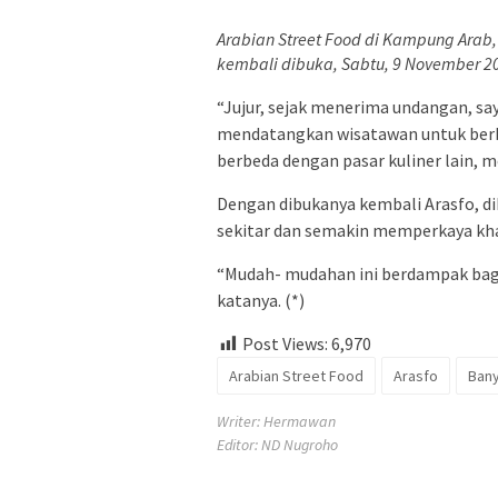
Arabian Street Food di Kampung Ara
kembali dibuka, Sabtu, 9 November 20
“Jujur, sejak menerima undangan, sa
mendatangkan wisatawan untuk berbu
berbeda dengan pasar kuliner lain, me
Dengan dibukanya kembali Arasfo, 
sekitar dan semakin memperkaya kha
“Mudah- mudahan ini berdampak bag
katanya. (*)
Post Views:
6,970
Arabian Street Food
Arasfo
Ban
Writer: Hermawan
Editor: ND Nugroho