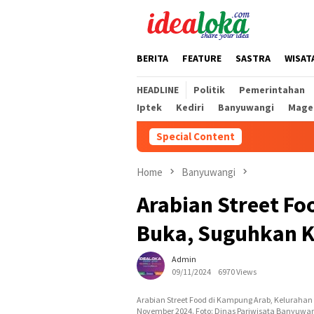
Skip
to
content
BERITA
FEATURE
SASTRA
WISAT
HEADLINE
Politik
Pemerintahan
Iptek
Kediri
Banyuwangi
Mage
Special Content
Home
Banyuwangi
Arabian Street F
Buka, Suguhkan K
Admin
09/11/2024
6970 Views
Arabian Street Food di Kampung Arab, Keluraha
November 2024. Foto: Dinas Pariwisata Banyuwa