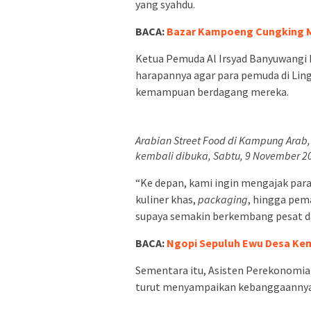
yang syahdu.
BACA:
Bazar Kampoeng Cungking 
Ketua Pemuda Al Irsyad Banyuwangi
harapannya agar para pemuda di L
kemampuan berdagang mereka.
Arabian Street Food di Kampung Ara
kembali dibuka, Sabtu, 9 November 20
“Ke depan, kami ingin mengajak para
kuliner khas,
packaging
, hingga pem
supaya semakin berkembang pesat da
BACA:
Ngopi Sepuluh Ewu Desa Kem
Sementara itu, Asisten Perekonom
turut menyampaikan kebanggaannya 