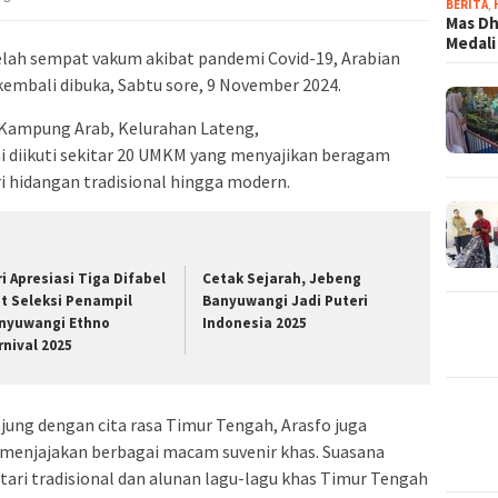
BERITA
,
Mas Dh
Medali
elah sempat vakum akibat pandemi Covid-19, Arabian
kembali dibuka, Sabtu sore, 9 November 2024.
n Kampung Arab, Kelurahan Lateng,
 diikuti sekitar 20 UMKM yang menyajikan beragam
ri hidangan tradisional hingga modern.
ri Apresiasi Tiga Difabel
Cetak Sejarah, Jebeng
ut Seleksi Penampil
Banyuwangi Jadi Puteri
nyuwangi Ethno
Indonesia 2025
rnival 2025
ung dengan cita rasa Timur Tengah, Arasfo juga
enjajakan berbagai macam suvenir khas. Suasana
ari tradisional dan alunan lagu-lagu khas Timur Tengah