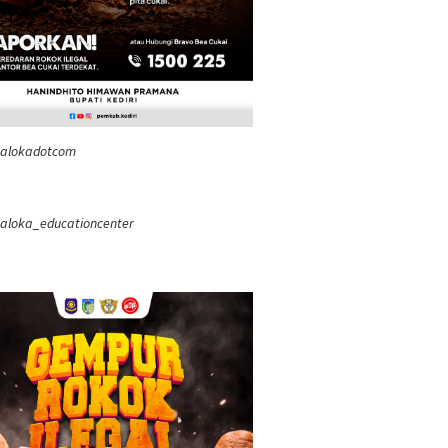
ealokadotcom
aloka_educationcenter