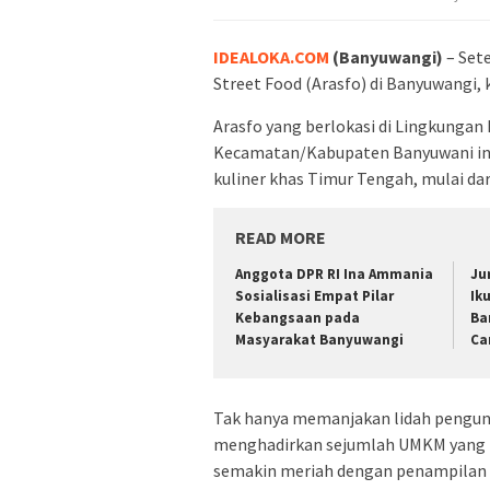
IDEALOKA.COM
(Banyuwangi)
– Set
Street Food (Arasfo) di Banyuwangi, 
Arasfo yang berlokasi di Lingkunga
Kecamatan/Kabupaten Banyuwani ini
kuliner khas Timur Tengah, mulai da
READ MORE
Anggota DPR RI Ina Ammania
Ju
Sosialisasi Empat Pilar
Ik
Kebangsaan pada
Ba
Masyarakat Banyuwangi
Ca
Tak hanya memanjakan lidah pengunj
menghadirkan sejumlah UMKM yang m
semakin meriah dengan penampilan t