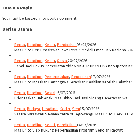
Leave a Reply
You must be
logged in
to post a comment.
Berita Utama
Berita
,
Headline
,
Kediri
,
Pendidikan
05/08/2026
Mas Dhito Beri Beasiswa Siswa Peraih Medali Emas LKS Nasional 20
Berita
,
Headline
,
Kediri
,
Sosial
20/07/2026
Cabai Jadi Fokus Pembuatan Video AKU HATINYA PKK Kabupaten Ked
Berita
,
Headline
,
Pemerintahan
,
Pendidikan
17/07/2026
Mas Dhito Ingatkan Pentingnya Terapkan Keahlian setelah Pelatihan
Berita
,
Headline
,
Sosial
16/07/2026
Prioritaskan Hak Anak, Mas Dhito Fasilitasi Sidang Penetapan Wali
Berita
,
Budaya
,
Headline
,
Kediri
,
Seni
15/07/2026
Sastra Saraswati Sewana Yatra di Tegowangi, Mas Dhito: Perkuat T
Berita
,
Headline
,
Kediri
,
Pendidikan
14/07/2026
Mas Dhito Siap Dukung Keberhasilan Program Sekolah Rakyat