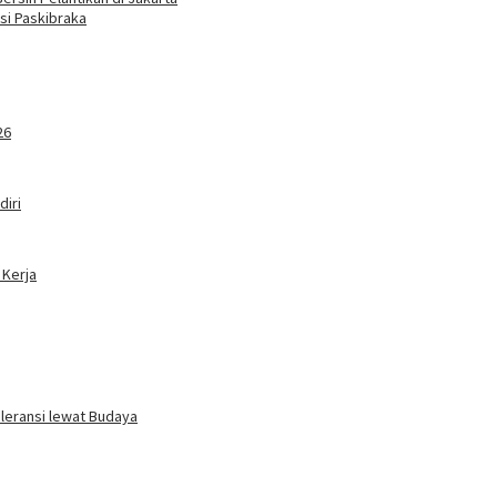
si Paskibraka
26
iri
 Kerja
oleransi lewat Budaya