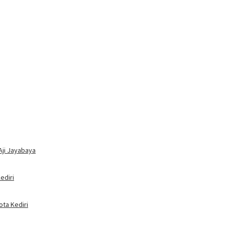
Aji Jayabaya
ediri
ota Kediri