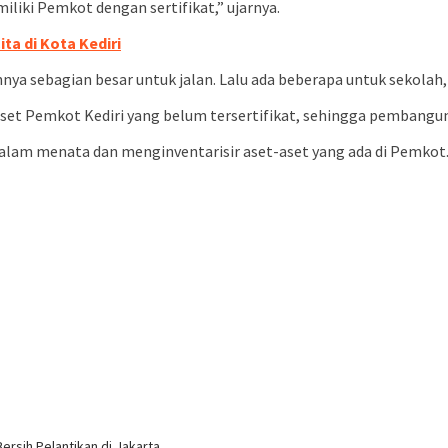
iliki Pemkot dengan sertifikat,” ujarnya.
ta di Kota Kediri
nnya sebagian besar untuk jalan. Lalu ada beberapa untuk sekola
t Pemkot Kediri yang belum tersertifikat, sehingga pembangunan 
dalam menata dan menginventarisir aset-aset yang ada di Pemkot
ersih Pelantikan di Jakarta