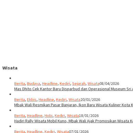
Wisata
Berita
,
Budaya
,
Headline
,
Kediri
,
Sejarah
,
Wisata
08/04/2026
Mas Dhito Cek Kantor Baru Disparbud dan Operasional Museum Sri 
Berita
,
Ekbis
,
Headline
,
Kediri
,
Wisata
20/01/2026
Mbak Wali Resmikan Pasar Banjaran, Ikon Baru Wisata Kuliner Kota K
Berita
,
Headline
,
Hobi
,
Kediri
,
Wisata
18/01/2026
Hadiri Rally Wisata Mobil Kuno, Mbak Wali Ajak Promosikan Wisata K
Berita
,
Headline
,
Kediri
,
Wisata
07/01/2026