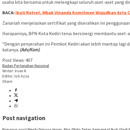
usaha kita bersama untuk melengkapi seluruh aset-aset yang dim
BACA:
Ikuti Retret, Mbak Vinanda Komitmen Wujudkan Asta Ci
Zanariah menjelaskan sertifikat yang diserahkan ini penggunaa
Harapannya, BPN Kota Kediri terus bersinergi membantu aset-ase
“Dengan penyerahan ini Pemkot Kediri akan lebih mantap lagi 
katanya.
(Adv/Kom)
Post Views:
407
Badan Pertanahan Nasional
Writer: Irvan K
Editor: Isti Azza
Share
Post navigation
Previous post
Meski Diguyur Hujan, Mas Dhito Tetap Semangat Ikuti Gladi B