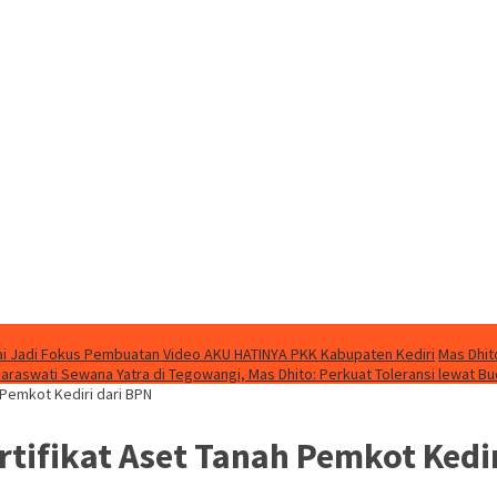
i Jadi Fokus Pembuatan Video AKU HATINYA PKK Kabupaten Kediri
Mas Dhit
Saraswati Sewana Yatra di Tegowangi, Mas Dhito: Perkuat Toleransi lewat B
h Pemkot Kediri dari BPN
ertifikat Aset Tanah Pemkot Kedi