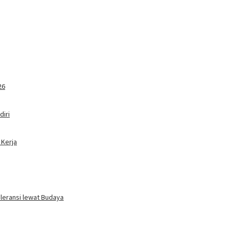
26
iri
 Kerja
oleransi lewat Budaya