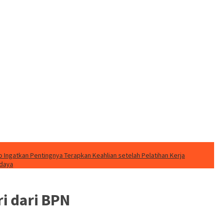
o Ingatkan Pentingnya Terapkan Keahlian setelah Pelatihan Kerja
udaya
ri dari BPN