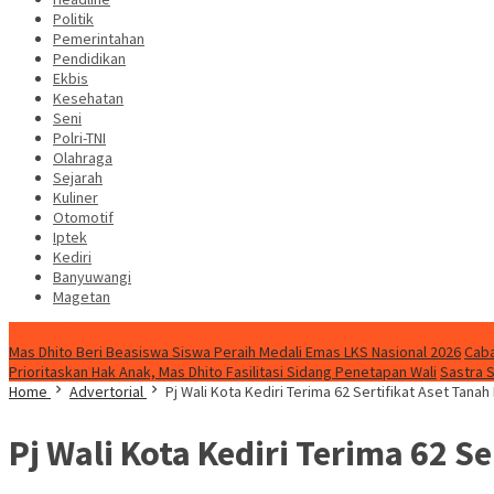
Politik
Pemerintahan
Pendidikan
Ekbis
Kesehatan
Seni
Polri-TNI
Olahraga
Sejarah
Kuliner
Otomotif
Iptek
Kediri
Banyuwangi
Magetan
Special Content
Mas Dhito Beri Beasiswa Siswa Peraih Medali Emas LKS Nasional 2026
Caba
Prioritaskan Hak Anak, Mas Dhito Fasilitasi Sidang Penetapan Wali
Sastra 
Home
Advertorial
Pj Wali Kota Kediri Terima 62 Sertifikat Aset Tana
Pj Wali Kota Kediri Terima 62 S