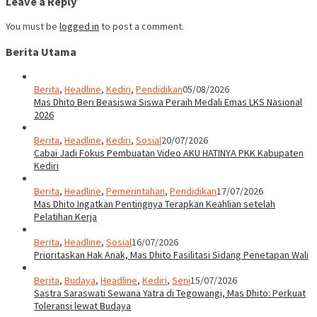
Leave a Reply
You must be
logged in
to post a comment.
Berita Utama
Berita
,
Headline
,
Kediri
,
Pendidikan
05/08/2026
Mas Dhito Beri Beasiswa Siswa Peraih Medali Emas LKS Nasional
2026
Berita
,
Headline
,
Kediri
,
Sosial
20/07/2026
Cabai Jadi Fokus Pembuatan Video AKU HATINYA PKK Kabupaten
Kediri
Berita
,
Headline
,
Pemerintahan
,
Pendidikan
17/07/2026
Mas Dhito Ingatkan Pentingnya Terapkan Keahlian setelah
Pelatihan Kerja
Berita
,
Headline
,
Sosial
16/07/2026
Prioritaskan Hak Anak, Mas Dhito Fasilitasi Sidang Penetapan Wali
Berita
,
Budaya
,
Headline
,
Kediri
,
Seni
15/07/2026
Sastra Saraswati Sewana Yatra di Tegowangi, Mas Dhito: Perkuat
Toleransi lewat Budaya