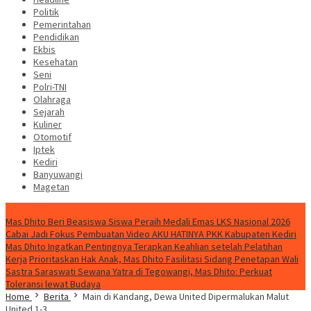
Politik
Pemerintahan
Pendidikan
Ekbis
Kesehatan
Seni
Polri-TNI
Olahraga
Sejarah
Kuliner
Otomotif
Iptek
Kediri
Banyuwangi
Magetan
Special Content
Mas Dhito Beri Beasiswa Siswa Peraih Medali Emas LKS Nasional 2026
Cabai Jadi Fokus Pembuatan Video AKU HATINYA PKK Kabupaten Kediri
Mas Dhito Ingatkan Pentingnya Terapkan Keahlian setelah Pelatihan
Kerja
Prioritaskan Hak Anak, Mas Dhito Fasilitasi Sidang Penetapan Wali
Sastra Saraswati Sewana Yatra di Tegowangi, Mas Dhito: Perkuat
Toleransi lewat Budaya
Home
Berita
Main di Kandang, Dewa United Dipermalukan Malut
United 1-3