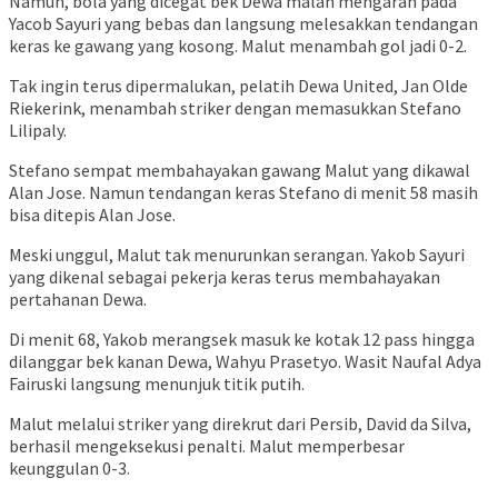
Namun, bola yang dicegat bek Dewa malah mengarah pada
Yacob Sayuri yang bebas dan langsung melesakkan tendangan
keras ke gawang yang kosong. Malut menambah gol jadi 0-2.
Tak ingin terus dipermalukan, pelatih Dewa United, Jan Olde
Riekerink, menambah striker dengan memasukkan Stefano
Lilipaly.
Stefano sempat membahayakan gawang Malut yang dikawal
Alan Jose. Namun tendangan keras Stefano di menit 58 masih
bisa ditepis Alan Jose.
Meski unggul, Malut tak menurunkan serangan. Yakob Sayuri
yang dikenal sebagai pekerja keras terus membahayakan
pertahanan Dewa.
Di menit 68, Yakob merangsek masuk ke kotak 12 pass hingga
dilanggar bek kanan Dewa, Wahyu Prasetyo. Wasit Naufal Adya
Fairuski langsung menunjuk titik putih.
Malut melalui striker yang direkrut dari Persib, David da Silva,
berhasil mengeksekusi penalti. Malut memperbesar
keunggulan 0-3.