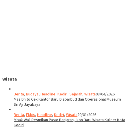
Wisata
Berita
,
Budaya
,
Headline
,
Kediri
,
Sejarah
,
Wisata
08/04/2026
Mas Dhito Cek Kantor Baru Disparbud dan Operasional Museum
Sri Aji Jayabaya
Berita
,
Ekbis
,
Headline
,
Kediri
,
Wisata
20/01/2026
Mbak Wali Resmikan Pasar Banjaran, Ikon Baru Wisata Kuliner Kota
Kediri