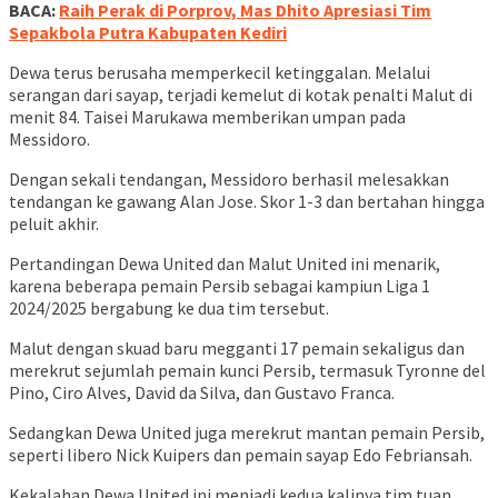
BACA:
Raih Perak di Porprov, Mas Dhito Apresiasi Tim
Sepakbola Putra Kabupaten Kediri
Dewa terus berusaha memperkecil ketinggalan. Melalui
serangan dari sayap, terjadi kemelut di kotak penalti Malut di
menit 84. Taisei Marukawa memberikan umpan pada
Messidoro.
Dengan sekali tendangan, Messidoro berhasil melesakkan
tendangan ke gawang Alan Jose. Skor 1-3 dan bertahan hingga
peluit akhir.
Pertandingan Dewa United dan Malut United ini menarik,
karena beberapa pemain Persib sebagai kampiun Liga 1
2024/2025 bergabung ke dua tim tersebut.
Malut dengan skuad baru megganti 17 pemain sekaligus dan
merekrut sejumlah pemain kunci Persib, termasuk Tyronne del
Pino, Ciro Alves, David da Silva, dan Gustavo Franca.
Sedangkan Dewa United juga merekrut mantan pemain Persib,
seperti libero Nick Kuipers dan pemain sayap Edo Febriansah.
Kekalahan Dewa United ini menjadi kedua kalinya tim tuan