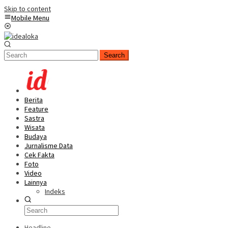
Skip to content
Mobile Menu
Search
Berita
Feature
Sastra
Wisata
Budaya
Jurnalisme Data
Cek Fakta
Foto
Video
Lainnya
Indeks
Headline