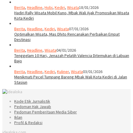
Berita
,
Headline
,
Hobi
,
Kediri
,
Wisata
18/01/2026
Hadiri Rally Wisata Mobil Kuno, Mbak Wali Ajak Promosikan Wisata
Kota Kediri
Berita
,
Headline
,
Kediri
,
Wisata
07/01/2026
Optimalkan Wisata, Mas Dhito Rencanakan Perbaikan Empat
Destinasi
Berita
,
Headline
,
Wisata
04/01/2026
Tenggelam 10 Hari, Jenazah Pelatih Valencia Ditemukan di Labuan
Bajo
Berita
,
Headline
,
Kediri
,
Kuliner
,
Wisata
03/01/2026
Menikmati Pecel Tumpang Bareng Mbak Wali Kota Kediri di Jalan
Stasiun
Kode Etik Jurnalistik
Pedoman Hak Jawab
Pedoman Pemberitaan Media Siber
Iklan
Profil & Redaksi
idealoka.com