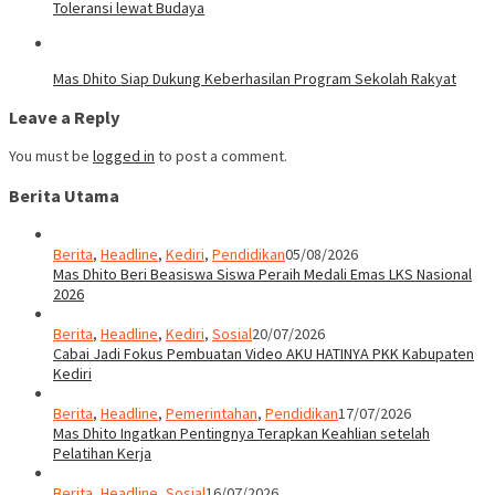
Toleransi lewat Budaya
Mas Dhito Siap Dukung Keberhasilan Program Sekolah Rakyat
Leave a Reply
You must be
logged in
to post a comment.
Berita Utama
Berita
,
Headline
,
Kediri
,
Pendidikan
05/08/2026
Mas Dhito Beri Beasiswa Siswa Peraih Medali Emas LKS Nasional
2026
Berita
,
Headline
,
Kediri
,
Sosial
20/07/2026
Cabai Jadi Fokus Pembuatan Video AKU HATINYA PKK Kabupaten
Kediri
Berita
,
Headline
,
Pemerintahan
,
Pendidikan
17/07/2026
Mas Dhito Ingatkan Pentingnya Terapkan Keahlian setelah
Pelatihan Kerja
Berita
,
Headline
,
Sosial
16/07/2026