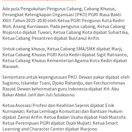
Ada pula Pengukuhan Pengurus Cabang, Cabang Khusus,
Perangkat Kelengkapan Organisasi (PKO) PGRI Masa Bakti
XXIII Tahun 2025-2030 oleh Ketua PGRI Pengurus Kota Kediri
Moh. Anang Kurniawan. Pada pengurus cabang, Ketua Cabang
Mojoroto dijabat Tuwari, Ketua Cabang Kota dijabat Suhartika,
Ketua Cabang Pesantren dijabat Bustanul Arifin.
Untuk cabang khusus, Ketua Cabang SMA/SMK dijabat Marji,
Ketua Cabang Khusus PGRI Kota Kediri dijabat Sigit Ratnanto,
Ketua Cabang Khusus Kementerian Agama Kota Kediri dijabat
Marwah.
Sementara untuk kepengurusan PKO. Dewan pakar dijabat oleh
Sugiono, Iskandar Tsani, Djoko Rahardjo, dan Fatchurrohman
Rasyid. Dewan kehormatan guru Indonesia dijabat KH. Abu
Bakar Abdul Jalil dan Juli Sulaksono.
Ketua Asosiasi Profesi dan Keahlian Sejenis dijabat Enik
Kurniawati. Ketua Lembaga Konsultasi dan Bantuan Hukum
dijabat Zainal Arifin. Ketua Badan Usaha dijabat Hadi Mustofa.
Ketua Perempuan PGRI dijabat Dyah Mujiati. Ketua Smart
Learning and Character Center dijabat Marjono.