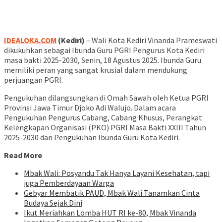
IDEALOKA.COM
(Kediri)
– Wali Kota Kediri Vinanda Prameswati
dikukuhkan sebagai Ibunda Guru PGRI Pengurus Kota Kediri
masa bakti 2025-2030, Senin, 18 Agustus 2025. Ibunda Guru
memiliki peran yang sangat krusial dalam mendukung
perjuangan PGRI.
Pengukuhan dilangsungkan di Omah Sawah oleh Ketua PGRI
Provinsi Jawa Timur Djoko Adi Walujo. Dalam acara
Pengukuhan Pengurus Cabang, Cabang Khusus, Perangkat
Kelengkapan Organisasi (PKO) PGRI Masa Bakti XXIII Tahun
2025-2030 dan Pengukuhan Ibunda Guru Kota Kediri.
Read More
Mbak Wali: Posyandu Tak Hanya Layani Kesehatan, tapi
juga Pemberdayaan Warga
Gebyar Membatik PAUD, Mbak Wali Tanamkan Cinta
Budaya Sejak Dini
Ikut Meriahkan Lomba HUT RI ke-80, Mbak Vinanda