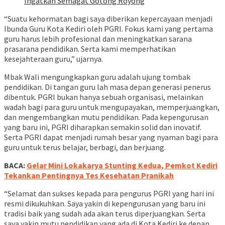
Ingatkan Semagat Gotong Royong
“Suatu kehormatan bagi saya diberikan kepercayaan menjadi
Ibunda Guru Kota Kediri oleh PGRI. Fokus kami yang pertama
guru harus lebih profesional dan meningkatkan sarana
prasarana pendidikan. Serta kami memperhatikan
kesejahteraan guru,” ujarnya.
Mbak Wali mengungkapkan guru adalah ujung tombak
pendidikan. Di tangan guru lah masa depan generasi penerus
dibentuk. PGRI bukan hanya sebuah organisasi, melainkan
wadah bagi para guru untuk mengupayakan, memperjuangkan,
dan mengembangkan mutu pendidikan. Pada kepengurusan
yang baru ini, PGRI diharapkan semakin solid dan inovatif.
Serta PGRI dapat menjadi rumah besar yang nyaman bagi para
guru untuk terus belajar, berbagi, dan berjuang.
BACA:
Gelar Mini Lokakarya Stunting Kedua, Pemkot Kediri
Tekankan Pentingnya Tes Kesehatan Pranikah
“Selamat dan sukses kepada para pengurus PGRI yang hari ini
resmi dikukuhkan. Saya yakin di kepengurusan yang baru ini
tradisi baik yang sudah ada akan terus diperjuangkan. Serta
saya yakin mutu pendidikan yang ada di Kota Kediri ke depan