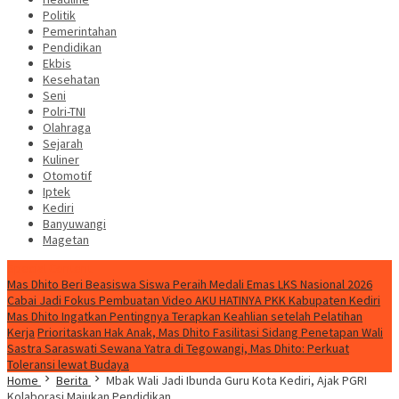
Politik
Pemerintahan
Pendidikan
Ekbis
Kesehatan
Seni
Polri-TNI
Olahraga
Sejarah
Kuliner
Otomotif
Iptek
Kediri
Banyuwangi
Magetan
Special Content
Mas Dhito Beri Beasiswa Siswa Peraih Medali Emas LKS Nasional 2026
Cabai Jadi Fokus Pembuatan Video AKU HATINYA PKK Kabupaten Kediri
Mas Dhito Ingatkan Pentingnya Terapkan Keahlian setelah Pelatihan
Kerja
Prioritaskan Hak Anak, Mas Dhito Fasilitasi Sidang Penetapan Wali
Sastra Saraswati Sewana Yatra di Tegowangi, Mas Dhito: Perkuat
Toleransi lewat Budaya
Home
Berita
Mbak Wali Jadi Ibunda Guru Kota Kediri, Ajak PGRI
Kolaborasi Majukan Pendidikan