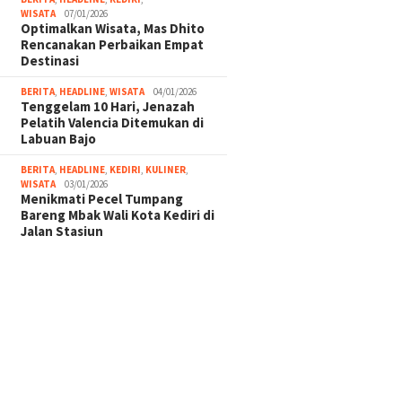
WISATA
07/01/2026
Optimalkan Wisata, Mas Dhito
Rencanakan Perbaikan Empat
Destinasi
BERITA
,
HEADLINE
,
WISATA
04/01/2026
Tenggelam 10 Hari, Jenazah
Pelatih Valencia Ditemukan di
Labuan Bajo
BERITA
,
HEADLINE
,
KEDIRI
,
KULINER
,
WISATA
03/01/2026
Menikmati Pecel Tumpang
Bareng Mbak Wali Kota Kediri di
Jalan Stasiun