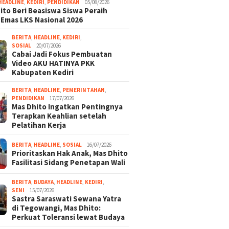
HEADLINE
,
KEDIRI
,
PENDIDIKAN
05/08/2026
ito Beri Beasiswa Siswa Peraih
 Emas LKS Nasional 2026
BERITA
,
HEADLINE
,
KEDIRI
,
SOSIAL
20/07/2026
Cabai Jadi Fokus Pembuatan
Video AKU HATINYA PKK
Kabupaten Kediri
BERITA
,
HEADLINE
,
PEMERINTAHAN
,
PENDIDIKAN
17/07/2026
Mas Dhito Ingatkan Pentingnya
Terapkan Keahlian setelah
Pelatihan Kerja
BERITA
,
HEADLINE
,
SOSIAL
16/07/2026
Prioritaskan Hak Anak, Mas Dhito
Fasilitasi Sidang Penetapan Wali
BERITA
,
BUDAYA
,
HEADLINE
,
KEDIRI
,
SENI
15/07/2026
Sastra Saraswati Sewana Yatra
di Tegowangi, Mas Dhito:
Perkuat Toleransi lewat Budaya