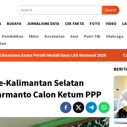
Search
A
BUDAYA
JURNALISME DATA
CEK FAKTA
FOTO
VIDEO
LA
Pendidikan
Ekbis
Kesehatan
Seni
Polri-TNI
Olahraga
tan
ih Medali Emas LKS Nasional 2026
Cabai Jadi Fokus Pembu
BERIT
e-Kalimantan Selatan
armanto Calon Ketum PPP