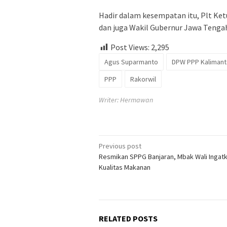
Hadir dalam kesempatan itu, Plt Ke
dan juga Wakil Gubernur Jawa Tengah
Post Views:
2,295
Agus Suparmanto
DPW PPP Kalimant
PPP
Rakorwil
Writer: Hermawan
Post
Previous post
Resmikan SPPG Banjaran, Mbak Wali Ingat
navigation
Kualitas Makanan
RELATED POSTS