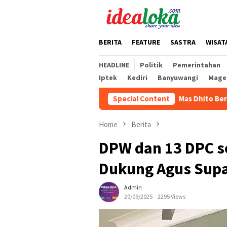
Skip
to
content
BERITA
FEATURE
SASTRA
WISAT
HEADLINE
Politik
Pemerintahan
Iptek
Kediri
Banyuwangi
Mage
Mas Dhito Beri Beasiswa Siswa Pera
Special Content
Home
Berita
DPW dan 13 DPC s
Dukung Agus Sup
Admin
20/09/2025
2295 Views