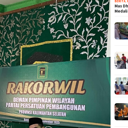
BERITA
,
Mas Dh
Medali