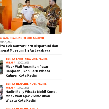
BUDAYA
,
HEADLINE
,
KEDIRI
,
SEJARAH
,
08/04/2026
ito Cek Kantor Baru Disparbud dan
ional Museum Sri Aji Jayabaya
BERITA
,
EKBIS
,
HEADLINE
,
KEDIRI
,
WISATA
20/01/2026
Mbak Wali Resmikan Pasar
Banjaran, Ikon Baru Wisata
Kuliner Kota Kediri
BERITA
,
HEADLINE
,
HOBI
,
KEDIRI
,
WISATA
18/01/2026
Hadiri Rally Wisata Mobil Kuno,
Mbak Wali Ajak Promosikan
Wisata Kota Kediri
BERITA
,
HEADLINE
,
KEDIRI
,