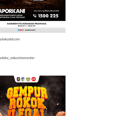
ealokadotcom
aloka_educationcenter