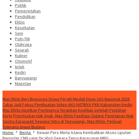
Politik
Pemerintahan
Pendidikan
Ekbis
Kesehatan
Seni
Polri-TNI
Olahraga
Sejarah
Kuliner
Otomotif
Iptek
Kediri
Banyuwangi
Magetan
Special Content
Mas Dhito Beri Beasiswa Siswa Peraih Medali Emas LKS Nasional 2026
Cabai Jadi Fokus Pembuatan Video AKU HATINYA PKK Kabupaten Kediri
Mas Dhito Ingatkan Pentingnya Terapkan Keahlian setelah Pelatihan
Kerja
Prioritaskan Hak Anak, Mas Dhito Fasilitasi Sidang Penetapan Wali
Sastra Saraswati Sewana Yatra di Tegowangi, Mas Dhito: Perkuat
Toleransi lewat Budaya
Home
Berita
Dewan Pers Minta Istana Kembalikan Akses Liputan
Reporter CNN yang Dicabut Gegara Tanya Keracunan MBG