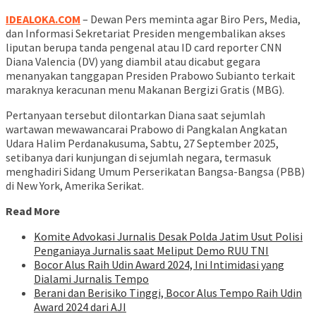
IDEALOKA.COM
– Dewan Pers meminta agar Biro Pers, Media,
dan Informasi Sekretariat Presiden mengembalikan akses
liputan berupa tanda pengenal atau ID card reporter CNN
Diana Valencia (DV) yang diambil atau dicabut gegara
menanyakan tanggapan Presiden Prabowo Subianto terkait
maraknya keracunan menu Makanan Bergizi Gratis (MBG).
Pertanyaan tersebut dilontarkan Diana saat sejumlah
wartawan mewawancarai Prabowo di Pangkalan Angkatan
Udara Halim Perdanakusuma, Sabtu, 27 September 2025,
setibanya dari kunjungan di sejumlah negara, termasuk
menghadiri Sidang Umum Perserikatan Bangsa-Bangsa (PBB)
di New York, Amerika Serikat.
Read More
Komite Advokasi Jurnalis Desak Polda Jatim Usut Polisi
Penganiaya Jurnalis saat Meliput Demo RUU TNI
Bocor Alus Raih Udin Award 2024, Ini Intimidasi yang
Dialami Jurnalis Tempo
Berani dan Berisiko Tinggi, Bocor Alus Tempo Raih Udin
Award 2024 dari AJI