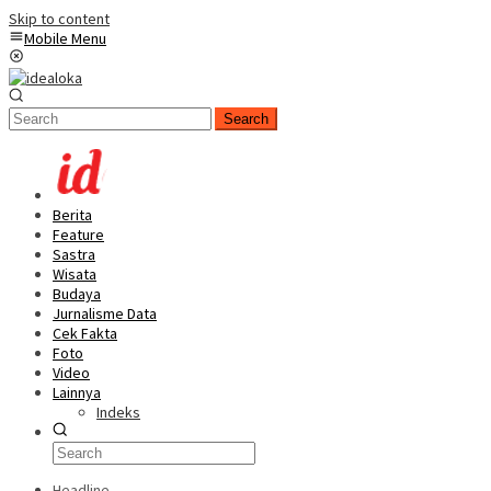
Skip to content
Mobile Menu
Search
Berita
Feature
Sastra
Wisata
Budaya
Jurnalisme Data
Cek Fakta
Foto
Video
Lainnya
Indeks
Headline