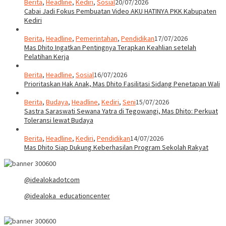
Berita
,
Headline
,
Kediri
,
Sosial
20/07/2026
Cabai Jadi Fokus Pembuatan Video AKU HATINYA PKK Kabupaten
Kediri
Berita
,
Headline
,
Pemerintahan
,
Pendidikan
17/07/2026
Mas Dhito Ingatkan Pentingnya Terapkan Keahlian setelah
Pelatihan Kerja
Berita
,
Headline
,
Sosial
16/07/2026
Prioritaskan Hak Anak, Mas Dhito Fasilitasi Sidang Penetapan Wali
Berita
,
Budaya
,
Headline
,
Kediri
,
Seni
15/07/2026
Sastra Saraswati Sewana Yatra di Tegowangi, Mas Dhito: Perkuat
Toleransi lewat Budaya
Berita
,
Headline
,
Kediri
,
Pendidikan
14/07/2026
Mas Dhito Siap Dukung Keberhasilan Program Sekolah Rakyat
@idealokadotcom
@idealoka_educationcenter