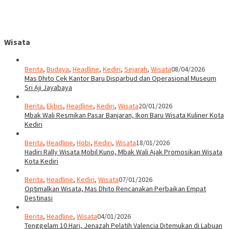
Wisata
Berita
,
Budaya
,
Headline
,
Kediri
,
Sejarah
,
Wisata
08/04/2026
Mas Dhito Cek Kantor Baru Disparbud dan Operasional Museum
Sri Aji Jayabaya
Berita
,
Ekbis
,
Headline
,
Kediri
,
Wisata
20/01/2026
Mbak Wali Resmikan Pasar Banjaran, Ikon Baru Wisata Kuliner Kota
Kediri
Berita
,
Headline
,
Hobi
,
Kediri
,
Wisata
18/01/2026
Hadiri Rally Wisata Mobil Kuno, Mbak Wali Ajak Promosikan Wisata
Kota Kediri
Berita
,
Headline
,
Kediri
,
Wisata
07/01/2026
Optimalkan Wisata, Mas Dhito Rencanakan Perbaikan Empat
Destinasi
Berita
,
Headline
,
Wisata
04/01/2026
Tenggelam 10 Hari, Jenazah Pelatih Valencia Ditemukan di Labuan