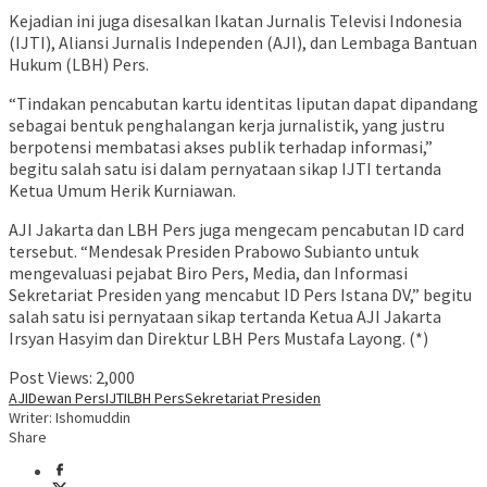
Kejadian ini juga disesalkan Ikatan Jurnalis Televisi Indonesia
(IJTI), Aliansi Jurnalis Independen (AJI), dan Lembaga Bantuan
Hukum (LBH) Pers.
“Tindakan pencabutan kartu identitas liputan dapat dipandang
sebagai bentuk penghalangan kerja jurnalistik, yang justru
berpotensi membatasi akses publik terhadap informasi,”
begitu salah satu isi dalam pernyataan sikap IJTI tertanda
Ketua Umum Herik Kurniawan.
AJI Jakarta dan LBH Pers juga mengecam pencabutan ID card
tersebut. “Mendesak Presiden Prabowo Subianto untuk
mengevaluasi pejabat Biro Pers, Media, dan Informasi
Sekretariat Presiden yang mencabut ID Pers Istana DV,” begitu
salah satu isi pernyataan sikap tertanda Ketua AJI Jakarta
Irsyan Hasyim dan Direktur LBH Pers Mustafa Layong. (*)
Post Views:
2,000
AJI
Dewan Pers
IJTI
LBH Pers
Sekretariat Presiden
Writer: Ishomuddin
Share