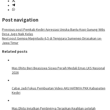
Post navigation
Previous post
Pemkab Kediri Apresiasi Uniska Bantu Kopi Gunung Wilis
Desa Jugo Naik Kelas
Next post
Gempa Magnitudo 6,5 di Tenggara Sumenep Dirasakan se-
Jawa Timur
Related posts
Mas Dhito Beri Beasiswa Siswa Peraih Medali Emas LKS Nasional
2026
Cabai Jadi Fokus Pembuatan Video AKU HATINYA PKK Kabupaten
Kediri
Mas Dhito Ingatkan Pentingnya Terapkan Keahlian setelah