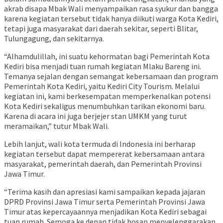
akrab disapa Mbak Wali menyampaikan rasa syukur dan bangga
karena kegiatan tersebut tidak hanya diikuti warga Kota Kediri,
tetapi juga masyarakat dari daerah sekitar, seperti Blitar,
Tulungagung, dan sekitarnya.
“Alhamdulillah, ini suatu kehormatan bagi Pemerintah Kota
Kediri bisa menjadi tuan rumah kegiatan Mlaku Bareng ini.
Temanya sejalan dengan semangat kebersamaan dan program
Pemerintah Kota Kediri, yaitu Kediri City Tourism. Melalui
kegiatan ini, kami berkesempatan memperkenalkan potensi
Kota Kediri sekaligus menumbuhkan tarikan ekonomi baru.
Karena di acara ini juga berjejer stan UMKM yang turut
meramaikan,” tutur Mbak Wali.
Lebih lanjut, wali kota termuda di Indonesia ini berharap
kegiatan tersebut dapat mempererat kebersamaan antara
masyarakat, pemerintah daerah, dan Pemerintah Provinsi
Jawa Timur.
“Terima kasih dan apresiasi kami sampaikan kepada jajaran
DPRD Provinsi Jawa Timur serta Pemerintah Provinsi Jawa
Timur atas kepercayaannya menjadikan Kota Kediri sebagai
tuan rumah. Semoga ke depan tidak bosan menyelenggarakan