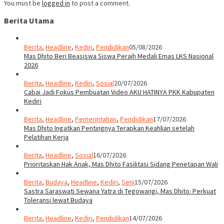
You must be
logged in
to post a comment.
Berita Utama
Berita
,
Headline
,
Kediri
,
Pendidikan
05/08/2026
Mas Dhito Beri Beasiswa Siswa Peraih Medali Emas LKS Nasional
2026
Berita
,
Headline
,
Kediri
,
Sosial
20/07/2026
Cabai Jadi Fokus Pembuatan Video AKU HATINYA PKK Kabupaten
Kediri
Berita
,
Headline
,
Pemerintahan
,
Pendidikan
17/07/2026
Mas Dhito Ingatkan Pentingnya Terapkan Keahlian setelah
Pelatihan Kerja
Berita
,
Headline
,
Sosial
16/07/2026
Prioritaskan Hak Anak, Mas Dhito Fasilitasi Sidang Penetapan Wali
Berita
,
Budaya
,
Headline
,
Kediri
,
Seni
15/07/2026
Sastra Saraswati Sewana Yatra di Tegowangi, Mas Dhito: Perkuat
Toleransi lewat Budaya
Berita
,
Headline
,
Kediri
,
Pendidikan
14/07/2026