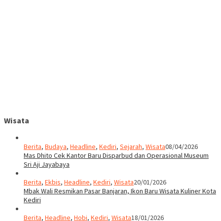
Wisata
Berita
,
Budaya
,
Headline
,
Kediri
,
Sejarah
,
Wisata
08/04/2026
Mas Dhito Cek Kantor Baru Disparbud dan Operasional Museum
Sri Aji Jayabaya
Berita
,
Ekbis
,
Headline
,
Kediri
,
Wisata
20/01/2026
Mbak Wali Resmikan Pasar Banjaran, Ikon Baru Wisata Kuliner Kota
Kediri
Berita
,
Headline
,
Hobi
,
Kediri
,
Wisata
18/01/2026