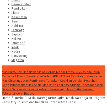
Pemerintahan
Pendidikan
Ekbis
Kesehatan
Seni
Polri-TNI
Olahraga
Sejarah
Kuliner
Otomotif
Iptek
Kediri
Banyuwangi
Magetan
Special Content
Mas Dhito Beri Beasiswa Siswa Peraih Medali Emas LKS Nasional 2026
Cabai Jadi Fokus Pembuatan Video AKU HATINYA PKK Kabupaten Kediri
Mas Dhito Ingatkan Pentingnya Terapkan Keahlian setelah Pelatihan
Kerja
Prioritaskan Hak Anak, Mas Dhito Fasilitasi Sidang Penetapan Wali
Sastra Saraswati Sewana Yatra di Tegowangi, Mas Dhito: Perkuat
Toleransi lewat Budaya
Home
Berita
Mlaku Bareng DPRD Jatim, Mbak Wali: Sejalan Program
Kediri City Tourism dan Kenalkan Potensi Kota Kediri