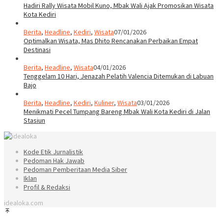
Hadiri Rally Wisata Mobil Kuno, Mbak Wali Ajak Promosikan Wisata
Kota Kediri
Berita
,
Headline
,
Kediri
,
Wisata
07/01/2026
Optimalkan Wisata, Mas Dhito Rencanakan Perbaikan Empat
Destinasi
Berita
,
Headline
,
Wisata
04/01/2026
Tenggelam 10 Hari, Jenazah Pelatih Valencia Ditemukan di Labuan
Bajo
Berita
,
Headline
,
Kediri
,
Kuliner
,
Wisata
03/01/2026
Menikmati Pecel Tumpang Bareng Mbak Wali Kota Kediri di Jalan
Stasiun
Kode Etik Jurnalistik
Pedoman Hak Jawab
Pedoman Pemberitaan Media Siber
Iklan
Profil & Redaksi
idealoka.com