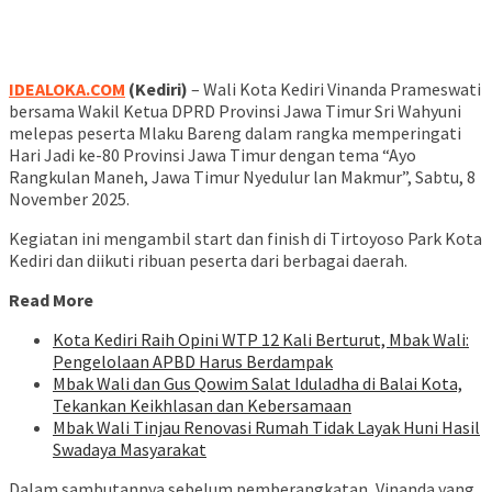
IDEALOKA.COM
(Kediri)
– Wali Kota Kediri Vinanda Prameswati
bersama Wakil Ketua DPRD Provinsi Jawa Timur Sri Wahyuni
melepas peserta Mlaku Bareng dalam rangka memperingati
Hari Jadi ke-80 Provinsi Jawa Timur dengan tema “Ayo
Rangkulan Maneh, Jawa Timur Nyedulur lan Makmur”, Sabtu, 8
November 2025.
Kegiatan ini mengambil start dan finish di Tirtoyoso Park Kota
Kediri dan diikuti ribuan peserta dari berbagai daerah.
Read More
Kota Kediri Raih Opini WTP 12 Kali Berturut, Mbak Wali:
Pengelolaan APBD Harus Berdampak
Mbak Wali dan Gus Qowim Salat Iduladha di Balai Kota,
Tekankan Keikhlasan dan Kebersamaan
Mbak Wali Tinjau Renovasi Rumah Tidak Layak Huni Hasil
Swadaya Masyarakat
Dalam sambutannya sebelum pemberangkatan, Vinanda yang