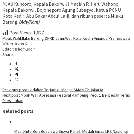
M. Ali Kuncoro, Kepala Bakorwil I Madiun R. Heru Wahono,
Kepala Bakorwil Bojonegoro Agung Subagyo, Ketua PCNU
Kota Kediri Abu Bakar Abdul Jalil, dan ribuan peserta Mlaku
Bareng.
(Adv/Kom)
Post Views:
1,627
Mbak Wali
Mlaku Bareng DPRD Jatim
Wali Kota Kediri Vinanda Prameswati
Writer: Irvan K.
Editor: Ishomuddin
Share
Post
Previous post
Ledakan Terjadi di Masjid SMAN 72 Jakarta
Next post
Mbak Wali Apresiasi Festival Kampung Pecut, Berpesan Terus
navigation
Dilestarikan
Related posts
Mas Dhito Beri Beasiswa Siswa Peraih Medali Emas LKS Nasional