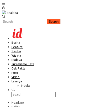
Skip
Mobile
to
Menu
content
Search
Berita
Feature
Sastra
Wisata
Budaya
Jurnalisme Data
Cek Fakta
Foto
Video
Lainnya
Indeks
Headline
Politik