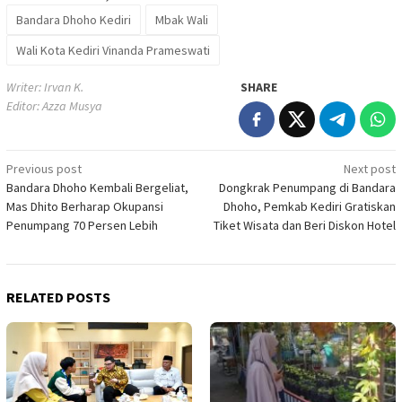
Bandara Dhoho Kediri
Mbak Wali
Wali Kota Kediri Vinanda Prameswati
Writer: Irvan K.
SHARE
Editor: Azza Musya
Post
Previous post
Next post
Bandara Dhoho Kembali Bergeliat,
Dongkrak Penumpang di Bandara
navigation
Mas Dhito Berharap Okupansi
Dhoho, Pemkab Kediri Gratiskan
Penumpang 70 Persen Lebih
Tiket Wisata dan Beri Diskon Hotel
RELATED POSTS