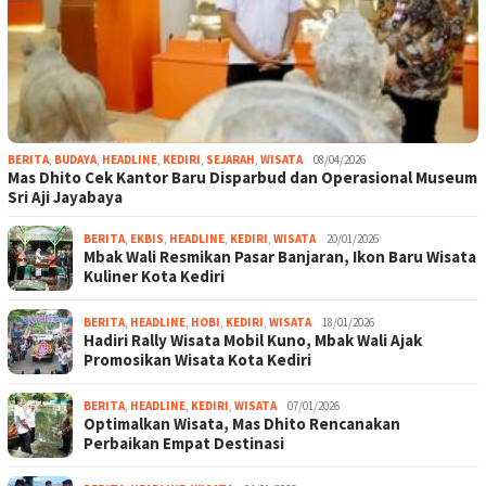
BERITA
,
BUDAYA
,
HEADLINE
,
KEDIRI
,
SEJARAH
,
WISATA
08/04/2026
Mas Dhito Cek Kantor Baru Disparbud dan Operasional Museum
Sri Aji Jayabaya
BERITA
,
EKBIS
,
HEADLINE
,
KEDIRI
,
WISATA
20/01/2026
Mbak Wali Resmikan Pasar Banjaran, Ikon Baru Wisata
Kuliner Kota Kediri
BERITA
,
HEADLINE
,
HOBI
,
KEDIRI
,
WISATA
18/01/2026
Hadiri Rally Wisata Mobil Kuno, Mbak Wali Ajak
Promosikan Wisata Kota Kediri
BERITA
,
HEADLINE
,
KEDIRI
,
WISATA
07/01/2026
Optimalkan Wisata, Mas Dhito Rencanakan
Perbaikan Empat Destinasi