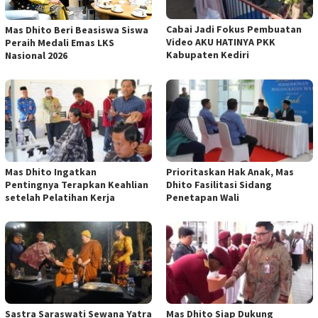
Cabai Jadi Fokus Pembuatan
Mas Dhito Beri Beasiswa Siswa
Video AKU HATINYA PKK
Peraih Medali Emas LKS
Kabupaten Kediri
Nasional 2026
Mas Dhito Ingatkan
Prioritaskan Hak Anak, Mas
Pentingnya Terapkan Keahlian
Dhito Fasilitasi Sidang
setelah Pelatihan Kerja
Penetapan Wali
Sastra Saraswati Sewana Yatra
Mas Dhito Siap Dukung