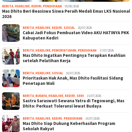
BERITA
,
HEADLINE
,
KEDIRI
,
PENDIDIKAN
05/08/2026
Mas Dhito Beri Beasiswa Siswa Peraih Medali Emas LKS Nasional
2026
BERITA
,
HEADLINE
,
KEDIRI
,
SOSIAL
20/07/2026
Cabai Jadi Fokus Pembuatan Video AKU HATINYA PKK
Kabupaten Kediri
BERITA
,
HEADLINE
,
PEMERINTAHAN
,
PENDIDIKAN
17/07/2026
Mas Dhito Ingatkan Pentingnya Terapkan Keahlian
setelah Pelatihan Kerja
BERITA
,
HEADLINE
,
SOSIAL
16/07/2026
Prioritaskan Hak Anak, Mas Dhito Fasilitasi Sidang
Penetapan Wali
BERITA
,
BUDAYA
,
HEADLINE
,
KEDIRI
,
SENI
15/07/2026
Sastra Saraswati Sewana Yatra di Tegowangi, Mas
Dhito: Perkuat Toleransi lewat Budaya
BERITA
,
HEADLINE
,
KEDIRI
,
PENDIDIKAN
14/07/2026
Mas Dhito Siap Dukung Keberhasilan Program
Sekolah Rakyat