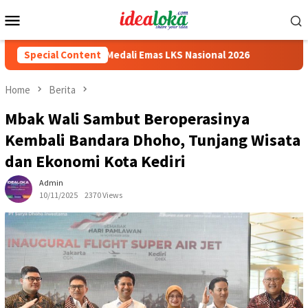
Skip
Mobile
to
Menu
content
wa Peraih Medali Emas LKS Nasional 2026
Special Content
Cabai Jadi Foku
Home
Berita
Mbak Wali Sambut Beroperasinya
Kembali Bandara Dhoho, Tunjang Wisata
dan Ekonomi Kota Kediri
Admin
10/11/2025
2370 Views