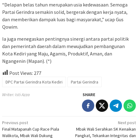
“Delapan belas tahun merupakan usia kedewasaan. Semoga
Partai Gerindra semakin solid, bergerak dengan kerja nyata,
dan memberikan dampak luas bagi masyarakat,” ucap Gus
Qowim.
Ia juga menegaskan pentingnya sinergi antara partai politik
dan pemerintah daerah dalam mewujudkan pembangunan
Kota Kediri yang Maju, Agamis, Produktif, Aman, dan
Ngangenin (Mapan). (*)
Post Views:
277
DPC Partai Gerindra Kota Kediri
Partai Gerindra
Writer: Isti Azza
SHARE
Post
Previous post
Next post
Final Matapanah Cup Race Piala
Mbak Wali Serahkan SK Kenaikan
navigation
Walikota, Mbak Wali Dukung
Pangkat, Tekankan Integritas dan