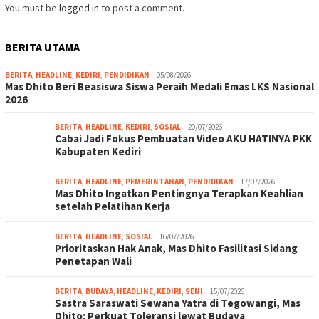
You must be
logged in
to post a comment.
BERITA UTAMA
BERITA
,
HEADLINE
,
KEDIRI
,
PENDIDIKAN
05/08/2026
Mas Dhito Beri Beasiswa Siswa Peraih Medali Emas LKS Nasional
2026
BERITA
,
HEADLINE
,
KEDIRI
,
SOSIAL
20/07/2026
Cabai Jadi Fokus Pembuatan Video AKU HATINYA PKK
Kabupaten Kediri
BERITA
,
HEADLINE
,
PEMERINTAHAN
,
PENDIDIKAN
17/07/2026
Mas Dhito Ingatkan Pentingnya Terapkan Keahlian
setelah Pelatihan Kerja
BERITA
,
HEADLINE
,
SOSIAL
16/07/2026
Prioritaskan Hak Anak, Mas Dhito Fasilitasi Sidang
Penetapan Wali
BERITA
,
BUDAYA
,
HEADLINE
,
KEDIRI
,
SENI
15/07/2026
Sastra Saraswati Sewana Yatra di Tegowangi, Mas
Dhito: Perkuat Toleransi lewat Budaya