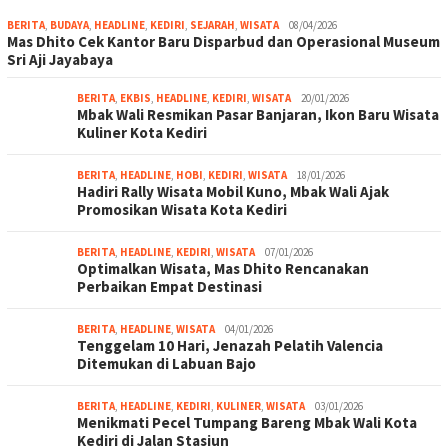
BERITA
,
BUDAYA
,
HEADLINE
,
KEDIRI
,
SEJARAH
,
WISATA
08/04/2026
Mas Dhito Cek Kantor Baru Disparbud dan Operasional Museum
Sri Aji Jayabaya
BERITA
,
EKBIS
,
HEADLINE
,
KEDIRI
,
WISATA
20/01/2026
Mbak Wali Resmikan Pasar Banjaran, Ikon Baru Wisata
Kuliner Kota Kediri
BERITA
,
HEADLINE
,
HOBI
,
KEDIRI
,
WISATA
18/01/2026
Hadiri Rally Wisata Mobil Kuno, Mbak Wali Ajak
Promosikan Wisata Kota Kediri
BERITA
,
HEADLINE
,
KEDIRI
,
WISATA
07/01/2026
Optimalkan Wisata, Mas Dhito Rencanakan
Perbaikan Empat Destinasi
BERITA
,
HEADLINE
,
WISATA
04/01/2026
Tenggelam 10 Hari, Jenazah Pelatih Valencia
Ditemukan di Labuan Bajo
BERITA
,
HEADLINE
,
KEDIRI
,
KULINER
,
WISATA
03/01/2026
Menikmati Pecel Tumpang Bareng Mbak Wali Kota
Kediri di Jalan Stasiun