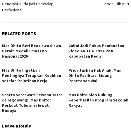
Generasi Muda jadi Pembalap
Kode Etik ASN
Profesional
RELATED POSTS
Mas Dhito Beri Beasiswa Siswa
Cabai Jadi Fokus Pembuatan
Peraih Medali Emas LKS
Video AKU HATINYA PKK
Nasional 2026
Kabupaten Kediri
Mas Dhito Ingatkan
Prioritaskan Hak Anak, Mas
Pentingnya Terapkan Keahlian
Dhito Fasilitasi Sidang
setelah Pelatihan Kerja
Penetapan Wali
Sastra Saraswati Sewana Yatra
Mas Dhito Siap Dukung
di Tegowangi, Mas Dhito:
Keberhasilan Program Sekolah
Perkuat Toleransi lewat
Rakyat
Budaya
Leave a Reply