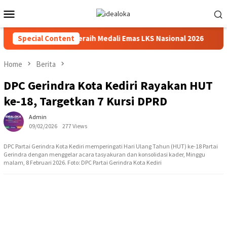
Skip
Mobile
to
Menu
content
 Beasiswa Siswa Peraih Medali Emas LKS Nasional 2026
Special Content
Ca
Home
Berita
DPC Gerindra Kota Kediri Rayakan HUT
ke-18, Targetkan 7 Kursi DPRD
Admin
09/02/2026
277 Views
DPC Partai Gerindra Kota Kediri memperingati Hari Ulang Tahun (HUT) ke-18 Partai
Gerindra dengan menggelar acara tasyakuran dan konsolidasi kader, Minggu
malam, 8 Februari 2026. Foto: DPC Partai Gerindra Kota Kediri