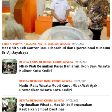
BERITA
,
BUDAYA
,
HEADLINE
,
KEDIRI
,
SEJARAH
,
WISATA
08/04/2026
Mas Dhito Cek Kantor Baru Disparbud dan Operasional Museum
Sri Aji Jayabaya
BERITA
,
EKBIS
,
HEADLINE
,
KEDIRI
,
WISATA
20/01/2026
Mbak Wali Resmikan Pasar Banjaran, Ikon Baru Wisata
Kuliner Kota Kediri
BERITA
,
HEADLINE
,
HOBI
,
KEDIRI
,
WISATA
18/01/2026
Hadiri Rally Wisata Mobil Kuno, Mbak Wali Ajak
Promosikan Wisata Kota Kediri
BERITA
,
HEADLINE
,
KEDIRI
,
WISATA
07/01/2026
Optimalkan Wisata, Mas Dhito Rencanakan
Perbaikan Empat Destinasi