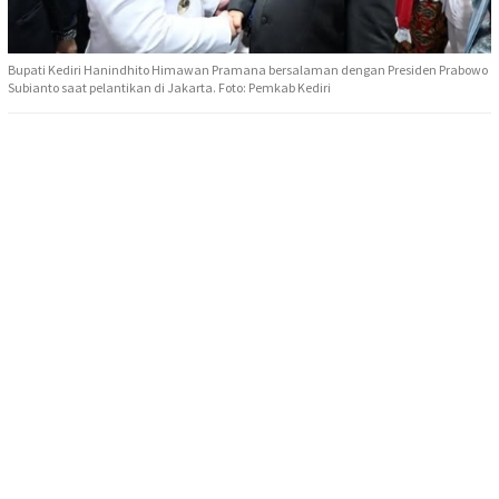
Bupati Kediri Hanindhito Himawan Pramana bersalaman dengan Presiden Prabowo
Subianto saat pelantikan di Jakarta. Foto: Pemkab Kediri