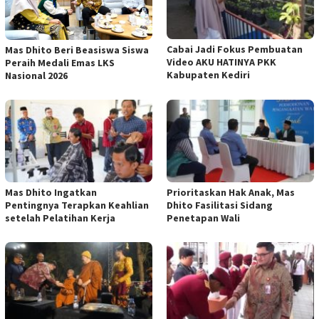
Cabai Jadi Fokus Pembuatan
Mas Dhito Beri Beasiswa Siswa
Video AKU HATINYA PKK
Peraih Medali Emas LKS
Kabupaten Kediri
Nasional 2026
Mas Dhito Ingatkan
Prioritaskan Hak Anak, Mas
Pentingnya Terapkan Keahlian
Dhito Fasilitasi Sidang
setelah Pelatihan Kerja
Penetapan Wali