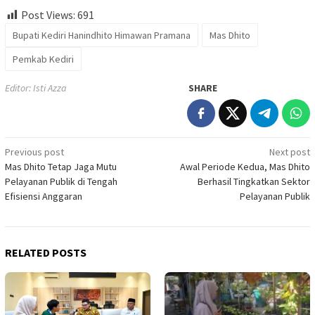
Post Views:
691
Bupati Kediri Hanindhito Himawan Pramana
Mas Dhito
Pemkab Kediri
Editor: Isti Azza
SHARE
Post
Previous post
Next post
Mas Dhito Tetap Jaga Mutu
Awal Periode Kedua, Mas Dhito
navigation
Pelayanan Publik di Tengah
Berhasil Tingkatkan Sektor
Efisiensi Anggaran
Pelayanan Publik
RELATED POSTS