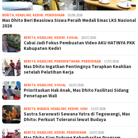
BERITA
,
HEADLINE
,
KEDIRI
,
PENDIDIKAN
05/08/2026
Mas Dhito Beri Beasiswa Siswa Peraih Medali Emas LKS Nasional
2026
BERITA
,
HEADLINE
,
KEDIRI
,
SOSIAL
20/07/2026
Cabai Jadi Fokus Pembuatan Video AKU HATINYA PKK
Kabupaten Kediri
BERITA
,
HEADLINE
,
PEMERINTAHAN
,
PENDIDIKAN
17/07/2026
Mas Dhito Ingatkan Pentingnya Terapkan Keahlian
setelah Pelatihan Kerja
BERITA
,
HEADLINE
,
SOSIAL
16/07/2026
Prioritaskan Hak Anak, Mas Dhito Fasilitasi Sidang
Penetapan Wali
BERITA
,
BUDAYA
,
HEADLINE
,
KEDIRI
,
SENI
15/07/2026
Sastra Saraswati Sewana Yatra di Tegowangi, Mas
Dhito: Perkuat Toleransi lewat Budaya
BERITA
,
HEADLINE
,
KEDIRI
,
PENDIDIKAN
14/07/2026
Mas Dhito Siap Dukung Keberhasilan Program