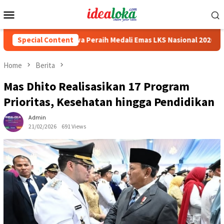
Skip
Mobile
to
Menu
content
easiswa Siswa Peraih Medali Emas LKS Nasional 2026
Special Content
Caba
Home
Berita
Mas Dhito Realisasikan 17 Program
Prioritas, Kesehatan hingga Pendidikan
Admin
21/02/2026
691 Views