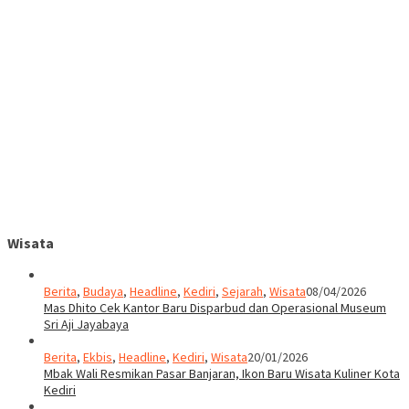
Wisata
Berita
,
Budaya
,
Headline
,
Kediri
,
Sejarah
,
Wisata
08/04/2026
Mas Dhito Cek Kantor Baru Disparbud dan Operasional Museum
Sri Aji Jayabaya
Berita
,
Ekbis
,
Headline
,
Kediri
,
Wisata
20/01/2026
Mbak Wali Resmikan Pasar Banjaran, Ikon Baru Wisata Kuliner Kota
Kediri