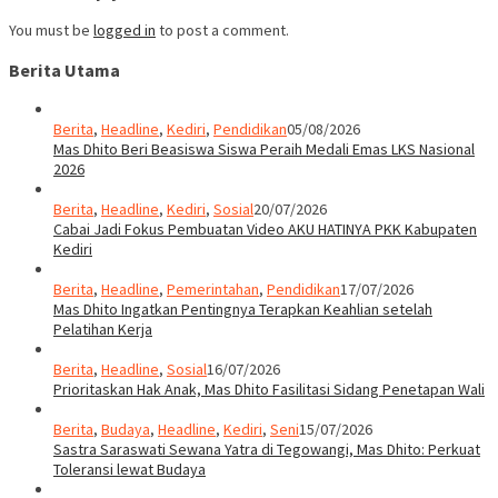
You must be
logged in
to post a comment.
Berita Utama
Berita
,
Headline
,
Kediri
,
Pendidikan
05/08/2026
Mas Dhito Beri Beasiswa Siswa Peraih Medali Emas LKS Nasional
2026
Berita
,
Headline
,
Kediri
,
Sosial
20/07/2026
Cabai Jadi Fokus Pembuatan Video AKU HATINYA PKK Kabupaten
Kediri
Berita
,
Headline
,
Pemerintahan
,
Pendidikan
17/07/2026
Mas Dhito Ingatkan Pentingnya Terapkan Keahlian setelah
Pelatihan Kerja
Berita
,
Headline
,
Sosial
16/07/2026
Prioritaskan Hak Anak, Mas Dhito Fasilitasi Sidang Penetapan Wali
Berita
,
Budaya
,
Headline
,
Kediri
,
Seni
15/07/2026
Sastra Saraswati Sewana Yatra di Tegowangi, Mas Dhito: Perkuat
Toleransi lewat Budaya