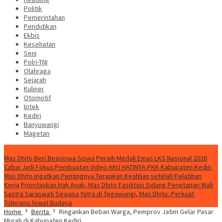
Politik
Pemerintahan
Pendidikan
Ekbis
Kesehatan
Seni
Polri-TNI
Olahraga
Sejarah
Kuliner
Otomotif
Iptek
Kediri
Banyuwangi
Magetan
Special Content
Mas Dhito Beri Beasiswa Siswa Peraih Medali Emas LKS Nasional 2026
Cabai Jadi Fokus Pembuatan Video AKU HATINYA PKK Kabupaten Kediri
Mas Dhito Ingatkan Pentingnya Terapkan Keahlian setelah Pelatihan
Kerja
Prioritaskan Hak Anak, Mas Dhito Fasilitasi Sidang Penetapan Wali
Sastra Saraswati Sewana Yatra di Tegowangi, Mas Dhito: Perkuat
Toleransi lewat Budaya
Home
Berita
Ringankan Beban Warga, Pemprov Jatim Gelar Pasar
Murah di Kabupaten Kediri