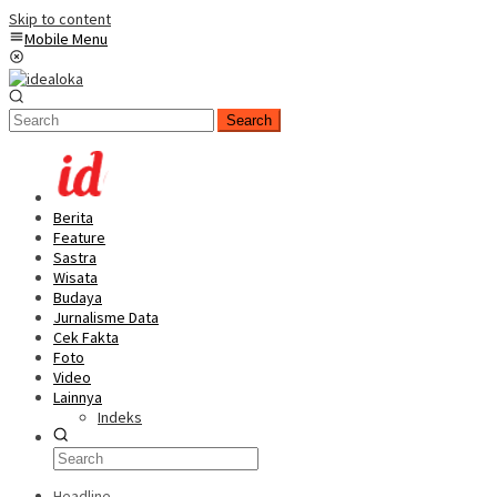
Skip to content
Mobile Menu
Search
Berita
Feature
Sastra
Wisata
Budaya
Jurnalisme Data
Cek Fakta
Foto
Video
Lainnya
Indeks
Headline