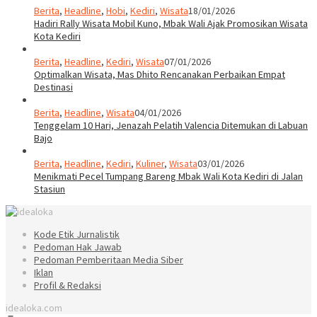
Berita
,
Headline
,
Hobi
,
Kediri
,
Wisata
18/01/2026
Hadiri Rally Wisata Mobil Kuno, Mbak Wali Ajak Promosikan Wisata
Kota Kediri
Berita
,
Headline
,
Kediri
,
Wisata
07/01/2026
Optimalkan Wisata, Mas Dhito Rencanakan Perbaikan Empat
Destinasi
Berita
,
Headline
,
Wisata
04/01/2026
Tenggelam 10 Hari, Jenazah Pelatih Valencia Ditemukan di Labuan
Bajo
Berita
,
Headline
,
Kediri
,
Kuliner
,
Wisata
03/01/2026
Menikmati Pecel Tumpang Bareng Mbak Wali Kota Kediri di Jalan
Stasiun
Kode Etik Jurnalistik
Pedoman Hak Jawab
Pedoman Pemberitaan Media Siber
Iklan
Profil & Redaksi
idealoka.com