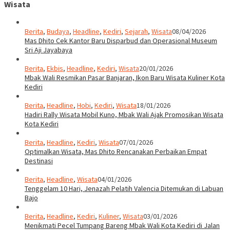
Wisata
Berita
,
Budaya
,
Headline
,
Kediri
,
Sejarah
,
Wisata
08/04/2026
Mas Dhito Cek Kantor Baru Disparbud dan Operasional Museum
Sri Aji Jayabaya
Berita
,
Ekbis
,
Headline
,
Kediri
,
Wisata
20/01/2026
Mbak Wali Resmikan Pasar Banjaran, Ikon Baru Wisata Kuliner Kota
Kediri
Berita
,
Headline
,
Hobi
,
Kediri
,
Wisata
18/01/2026
Hadiri Rally Wisata Mobil Kuno, Mbak Wali Ajak Promosikan Wisata
Kota Kediri
Berita
,
Headline
,
Kediri
,
Wisata
07/01/2026
Optimalkan Wisata, Mas Dhito Rencanakan Perbaikan Empat
Destinasi
Berita
,
Headline
,
Wisata
04/01/2026
Tenggelam 10 Hari, Jenazah Pelatih Valencia Ditemukan di Labuan
Bajo
Berita
,
Headline
,
Kediri
,
Kuliner
,
Wisata
03/01/2026
Menikmati Pecel Tumpang Bareng Mbak Wali Kota Kediri di Jalan