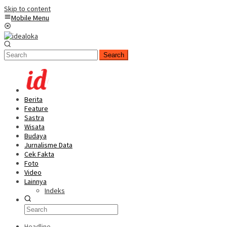
Skip to content
Mobile Menu
Search
Berita
Feature
Sastra
Wisata
Budaya
Jurnalisme Data
Cek Fakta
Foto
Video
Lainnya
Indeks
Headline