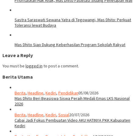
Prioritaskan Hak Anak, Mas Dhito Fasilitasi Sidang Penetapan Wali
Sastra Saraswati Sewana Yatra di Tegowangi, Mas Dhito: Perkuat
Toleransi lewat Budaya
Mas Dhito Siap Dukung Keberhasilan Program Sekolah Rakyat
Leave a Reply
You must be
logged in
to post a comment.
Berita Utama
Berita
,
Headline
,
Kediri
,
Pendidikan
05/08/2026
Mas Dhito Beri Beasiswa Siswa Peraih Medali Emas LKS Nasional
2026
Berita
,
Headline
,
Kediri
,
Sosial
20/07/2026
Cabai Jadi Fokus Pembuatan Video AKU HATINYA PKK Kabupaten
Kediri