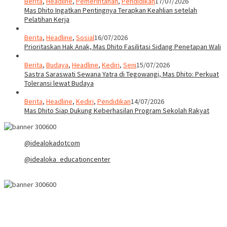
Berita
,
Headline
,
Pemerintahan
,
Pendidikan
17/07/2026
Mas Dhito Ingatkan Pentingnya Terapkan Keahlian setelah
Pelatihan Kerja
Berita
,
Headline
,
Sosial
16/07/2026
Prioritaskan Hak Anak, Mas Dhito Fasilitasi Sidang Penetapan Wali
Berita
,
Budaya
,
Headline
,
Kediri
,
Seni
15/07/2026
Sastra Saraswati Sewana Yatra di Tegowangi, Mas Dhito: Perkuat
Toleransi lewat Budaya
Berita
,
Headline
,
Kediri
,
Pendidikan
14/07/2026
Mas Dhito Siap Dukung Keberhasilan Program Sekolah Rakyat
@idealokadotcom
@idealoka_educationcenter