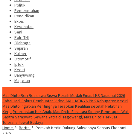
Politik
Pemerintahan
Pendidikan
Ekbis
Kesehatan
Seni
Polri-TNI
Olahraga
Sejarah
Kuliner
Otomotif
Iptek
Kediri
Banyuwangi
Magetan
Special Content
Mas Dhito Beri Beasiswa Siswa Peraih Medali Emas LKS Nasional 2026
Cabai Jadi Fokus Pembuatan Video AKU HATINYA PKK Kabupaten Kediri
Mas Dhito Ingatkan Pentingnya Terapkan Keahlian setelah Pelatihan
Kerja
Prioritaskan Hak Anak, Mas Dhito Fasilitasi Sidang Penetapan Wali
Sastra Saraswati Sewana Yatra di Tegowangi, Mas Dhito: Perkuat
Toleransi lewat Budaya
Home
Berita
Pemkab Kediri Dukung Suksesnya Sensus Ekonomi
2026