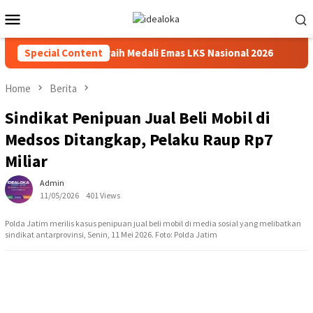
Skip
Mobile
to
Menu
content
Beasiswa Siswa Peraih Medali Emas LKS Nasional 2026
Special Content
Cab
Home
Berita
Sindikat Penipuan Jual Beli Mobil di
Medsos Ditangkap, Pelaku Raup Rp7
Miliar
Admin
11/05/2026
401 Views
Polda Jatim merilis kasus penipuan jual beli mobil di media sosial yang melibatkan
sindikat antarprovinsi, Senin, 11 Mei 2026. Foto: Polda Jatim