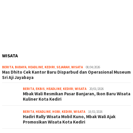
WISATA
BERITA
,
BUDAYA
,
HEADLINE
,
KEDIRI
,
SEJARAH
,
WISATA
08/04/2026
Mas Dhito Cek Kantor Baru Disparbud dan Operasional Museum
Sri Aji Jayabaya
BERITA
,
EKBIS
,
HEADLINE
,
KEDIRI
,
WISATA
20/01/2026
Mbak Wali Resmikan Pasar Banjaran, Ikon Baru Wisata
Kuliner Kota Kediri
BERITA
,
HEADLINE
,
HOBI
,
KEDIRI
,
WISATA
18/01/2026
Hadiri Rally Wisata Mobil Kuno, Mbak Wali Ajak
Promosikan Wisata Kota Kediri