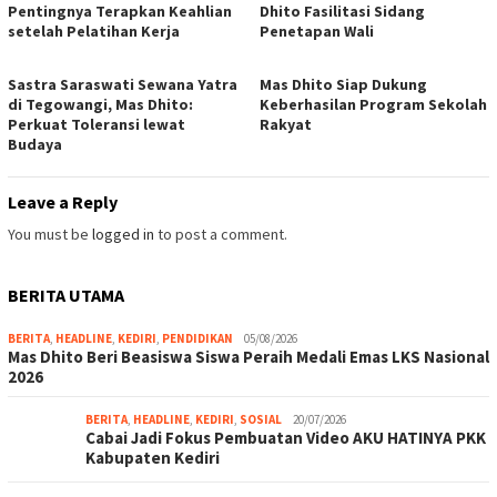
Pentingnya Terapkan Keahlian
Dhito Fasilitasi Sidang
setelah Pelatihan Kerja
Penetapan Wali
Sastra Saraswati Sewana Yatra
Mas Dhito Siap Dukung
di Tegowangi, Mas Dhito:
Keberhasilan Program Sekolah
Perkuat Toleransi lewat
Rakyat
Budaya
Leave a Reply
You must be
logged in
to post a comment.
BERITA UTAMA
BERITA
,
HEADLINE
,
KEDIRI
,
PENDIDIKAN
05/08/2026
Mas Dhito Beri Beasiswa Siswa Peraih Medali Emas LKS Nasional
2026
BERITA
,
HEADLINE
,
KEDIRI
,
SOSIAL
20/07/2026
Cabai Jadi Fokus Pembuatan Video AKU HATINYA PKK
Kabupaten Kediri