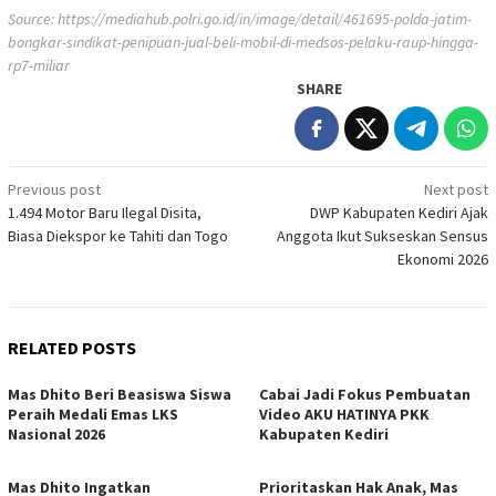
Source:
https://mediahub.polri.go.id/in/image/detail/461695-polda-jatim-
bongkar-sindikat-penipuan-jual-beli-mobil-di-medsos-pelaku-raup-hingga-
rp7-miliar
SHARE
Post
Previous post
Next post
1.494 Motor Baru Ilegal Disita,
DWP Kabupaten Kediri Ajak
navigation
Biasa Diekspor ke Tahiti dan Togo
Anggota Ikut Sukseskan Sensus
Ekonomi 2026
RELATED POSTS
Mas Dhito Beri Beasiswa Siswa
Cabai Jadi Fokus Pembuatan
Peraih Medali Emas LKS
Video AKU HATINYA PKK
Nasional 2026
Kabupaten Kediri
Mas Dhito Ingatkan
Prioritaskan Hak Anak, Mas