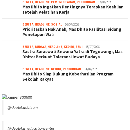
BERITA
,
HEADLINE
,
PEMERINTAHAN
,
PENDIDIKAN
17/07/2026
Mas Dhito Ingatkan Pentingnya Terapkan Keahlian
setelah Pelatihan Kerja
BERITA
,
HEADLINE
,
SOSIAL
16/07/2026
Prioritaskan Hak Anak, Mas Dhito Fasilitasi Sidang
Penetapan Wali
BERITA
,
BUDAYA
,
HEADLINE
,
KEDIRI
,
SENI
15/07/2026
Sastra Saraswati Sewana Yatra di Tegowangi, Mas
Dhito: Perkuat Toleransi lewat Budaya
BERITA
,
HEADLINE
,
KEDIRI
,
PENDIDIKAN
14/07/2026
Mas Dhito Siap Dukung Keberhasilan Program
Sekolah Rakyat
@idealokadotcom
@idealoka_educationcenter