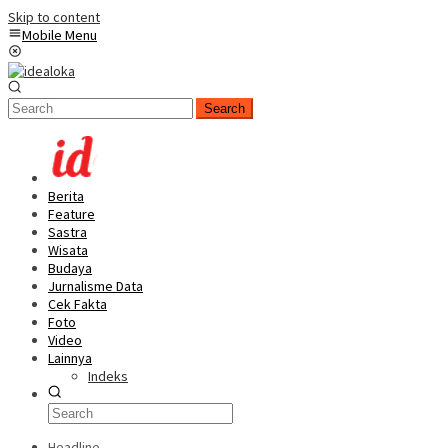
Skip to content
Mobile Menu
Search
Berita
Feature
Sastra
Wisata
Budaya
Jurnalisme Data
Cek Fakta
Foto
Video
Lainnya
Indeks
Headline