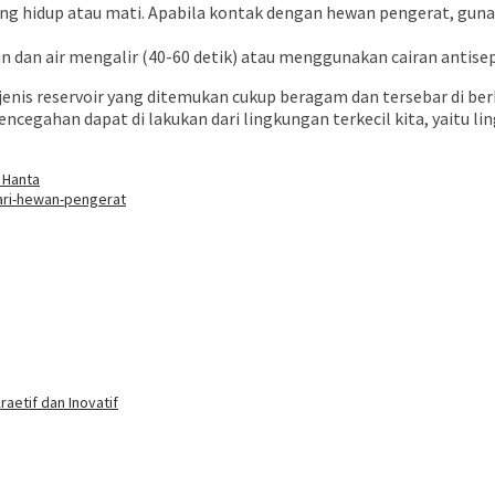
g hidup atau mati. Apabila kontak dengan hewan pengerat, guna
 dan air mengalir (40-60 detik) atau menggunakan cairan antisept
 jenis reservoir yang ditemukan cukup beragam dan tersebar di be
ncegahan dapat di lakukan dari lingkungan terkecil kita, yaitu lin
 Hanta
ari-hewan-pengerat
aetif dan Inovatif