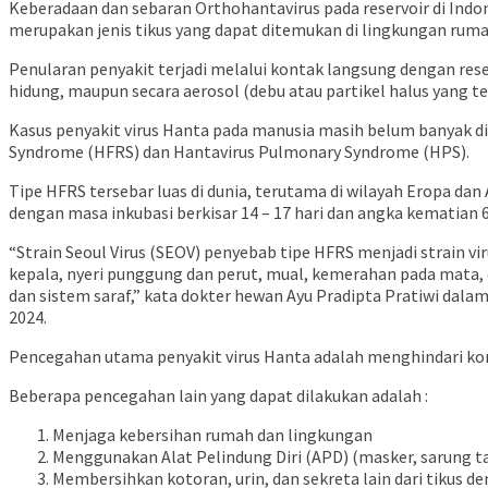
Keberadaan dan sebaran Orthohantavirus pada reservoir di Indone
merupakan jenis tikus yang dapat ditemukan di lingkungan ruma
Penularan penyakit terjadi melalui kontak langsung dengan rese
hidung, maupun secara aerosol (debu atau partikel halus yang t
Kasus penyakit virus Hanta pada manusia masih belum banyak dik
Syndrome (HFRS) dan Hantavirus Pulmonary Syndrome (HPS).
Tipe HFRS tersebar luas di dunia, terutama di wilayah Eropa d
dengan masa inkubasi berkisar 14 – 17 hari dan angka kematian 
“Strain Seoul Virus (SEOV) penyebab tipe HFRS menjadi strain vi
kepala, nyeri punggung dan perut, mual, kemerahan pada mata, d
dan sistem saraf,” kata dokter hewan Ayu Pradipta Pratiwi dalam
2024.
Pencegahan utama penyakit virus Hanta adalah menghindari ko
Beberapa pencegahan lain yang dapat dilakukan adalah :
Menjaga kebersihan rumah dan lingkungan
Menggunakan Alat Pelindung Diri (APD) (masker, sarung t
Membersihkan kotoran, urin, dan sekreta lain dari tikus d