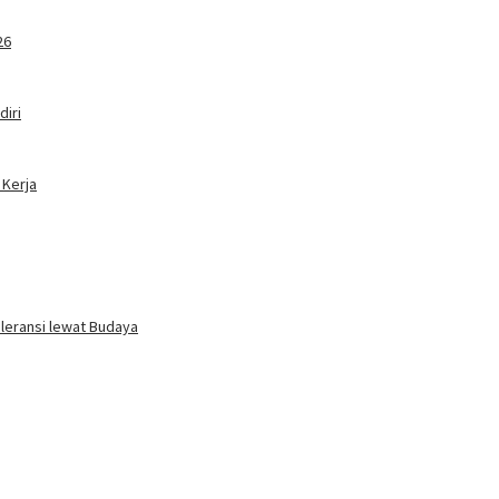
26
iri
 Kerja
oleransi lewat Budaya