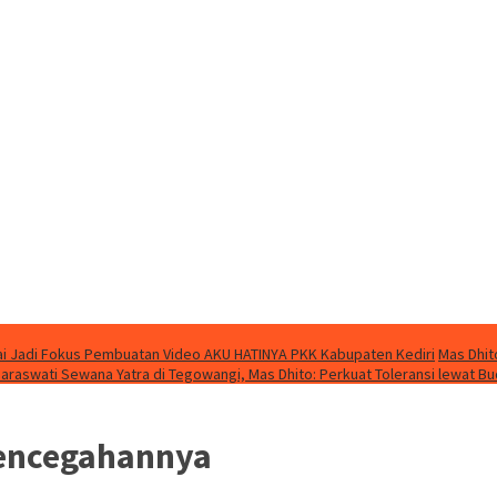
i Jadi Fokus Pembuatan Video AKU HATINYA PKK Kabupaten Kediri
Mas Dhit
Saraswati Sewana Yatra di Tegowangi, Mas Dhito: Perkuat Toleransi lewat B
Pencegahannya