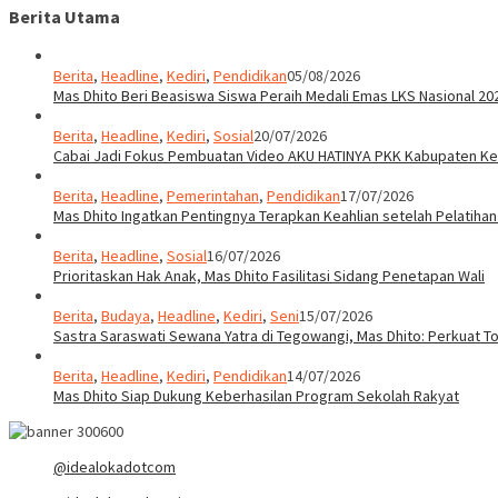
Berita Utama
Berita
,
Headline
,
Kediri
,
Pendidikan
05/08/2026
Mas Dhito Beri Beasiswa Siswa Peraih Medali Emas LKS Nasional 20
Berita
,
Headline
,
Kediri
,
Sosial
20/07/2026
Cabai Jadi Fokus Pembuatan Video AKU HATINYA PKK Kabupaten Ked
Berita
,
Headline
,
Pemerintahan
,
Pendidikan
17/07/2026
Mas Dhito Ingatkan Pentingnya Terapkan Keahlian setelah Pelatihan
Berita
,
Headline
,
Sosial
16/07/2026
Prioritaskan Hak Anak, Mas Dhito Fasilitasi Sidang Penetapan Wali
Berita
,
Budaya
,
Headline
,
Kediri
,
Seni
15/07/2026
Sastra Saraswati Sewana Yatra di Tegowangi, Mas Dhito: Perkuat T
Berita
,
Headline
,
Kediri
,
Pendidikan
14/07/2026
Mas Dhito Siap Dukung Keberhasilan Program Sekolah Rakyat
@idealokadotcom