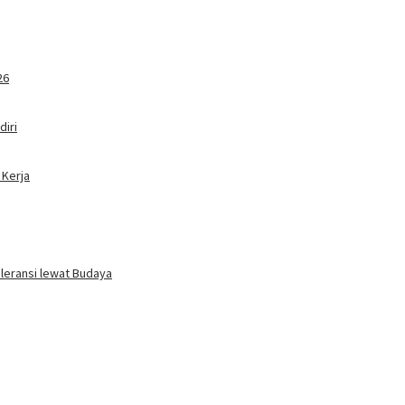
26
iri
 Kerja
oleransi lewat Budaya