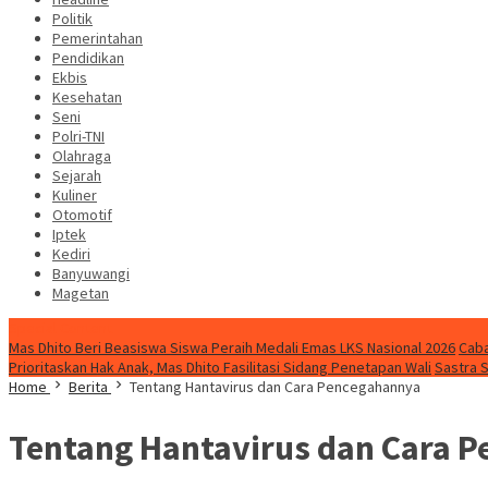
Politik
Pemerintahan
Pendidikan
Ekbis
Kesehatan
Seni
Polri-TNI
Olahraga
Sejarah
Kuliner
Otomotif
Iptek
Kediri
Banyuwangi
Magetan
Special Content
Mas Dhito Beri Beasiswa Siswa Peraih Medali Emas LKS Nasional 2026
Caba
Prioritaskan Hak Anak, Mas Dhito Fasilitasi Sidang Penetapan Wali
Sastra 
Home
Berita
Tentang Hantavirus dan Cara Pencegahannya
Tentang Hantavirus dan Cara 