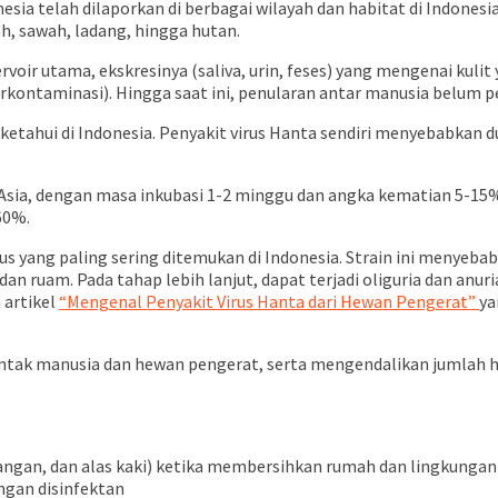
sia telah dilaporkan di berbagai wilayah dan habitat di Indonesia
h, sawah, ladang, hingga hutan.
rvoir utama, ekskresinya (saliva, urin, feses) yang mengenai ku
erkontaminasi). Hingga saat ini, penularan antar manusia belum 
etahui di Indonesia. Penyakit virus Hanta sendiri menyebabkan d
an Asia, dengan masa inkubasi 1-2 minggu dan angka kematian 5-1
60%.
rus yang paling sering ditemukan di Indonesia. Strain ini menyeba
an ruam. Pada tahap lebih lanjut, dapat terjadi oliguria dan an
 artikel
“Mengenal Penyakit Virus Hanta dari Hewan Pengerat”
ya
ntak manusia dan hewan pengerat, serta mengendalikan jumlah h
angan, dan alas kaki) ketika membersihkan rumah dan lingkungan
engan disinfektan