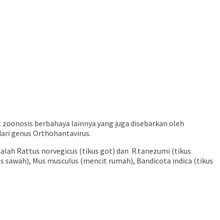
 zoonosis berbahaya lainnya yang juga disebarkan oleh
dari genus Orthohantavirus.
adalah Rattus norvegicus (tikus got) dan R.tanezumi (tikus
ikus sawah), Mus musculus (mencit rumah), Bandicota indica (tikus