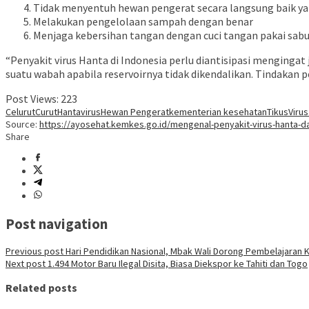
Tidak menyentuh hewan pengerat secara langsung baik yan
Melakukan pengelolaan sampah dengan benar
Menjaga kebersihan tangan dengan cuci tangan pakai sabun
“Penyakit virus Hanta di Indonesia perlu diantisipasi mengingat
suatu wabah apabila reservoirnya tidak dikendalikan. Tindakan pe
Post Views:
223
Celurut
Curut
Hantavirus
Hewan Pengerat
kementerian kesehatan
Tikus
Virus
Source:
https://ayosehat.kemkes.go.id/mengenal-penyakit-virus-hanta-d
Share
Post navigation
Previous post
Hari Pendidikan Nasional, Mbak Wali Dorong Pembelajaran Kr
Next post
1.494 Motor Baru Ilegal Disita, Biasa Diekspor ke Tahiti dan Togo
Related posts