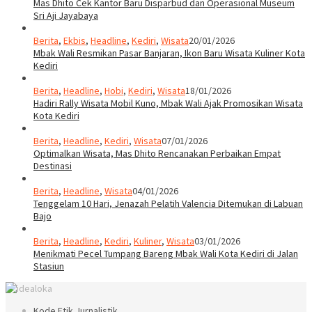
Mas Dhito Cek Kantor Baru Disparbud dan Operasional Museum
Sri Aji Jayabaya
Berita
,
Ekbis
,
Headline
,
Kediri
,
Wisata
20/01/2026
Mbak Wali Resmikan Pasar Banjaran, Ikon Baru Wisata Kuliner Kota
Kediri
Berita
,
Headline
,
Hobi
,
Kediri
,
Wisata
18/01/2026
Hadiri Rally Wisata Mobil Kuno, Mbak Wali Ajak Promosikan Wisata
Kota Kediri
Berita
,
Headline
,
Kediri
,
Wisata
07/01/2026
Optimalkan Wisata, Mas Dhito Rencanakan Perbaikan Empat
Destinasi
Berita
,
Headline
,
Wisata
04/01/2026
Tenggelam 10 Hari, Jenazah Pelatih Valencia Ditemukan di Labuan
Bajo
Berita
,
Headline
,
Kediri
,
Kuliner
,
Wisata
03/01/2026
Menikmati Pecel Tumpang Bareng Mbak Wali Kota Kediri di Jalan
Stasiun
Kode Etik Jurnalistik