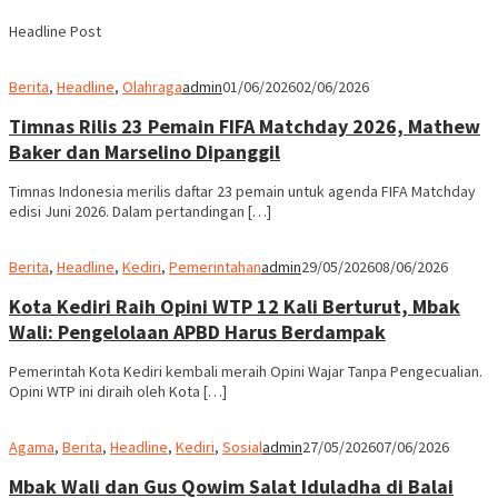
Headline Post
Berita
,
Headline
,
Olahraga
admin
01/06/2026
02/06/2026
Timnas Rilis 23 Pemain FIFA Matchday 2026, Mathew
Baker dan Marselino Dipanggil
Timnas Indonesia merilis daftar 23 pemain untuk agenda FIFA Matchday
edisi Juni 2026. Dalam pertandingan […]
Berita
,
Headline
,
Kediri
,
Pemerintahan
admin
29/05/2026
08/06/2026
Kota Kediri Raih Opini WTP 12 Kali Berturut, Mbak
Wali: Pengelolaan APBD Harus Berdampak
Pemerintah Kota Kediri kembali meraih Opini Wajar Tanpa Pengecualian.
Opini WTP ini diraih oleh Kota […]
Agama
,
Berita
,
Headline
,
Kediri
,
Sosial
admin
27/05/2026
07/06/2026
Mbak Wali dan Gus Qowim Salat Iduladha di Balai