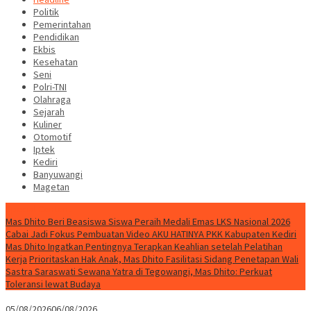
Politik
Pemerintahan
Pendidikan
Ekbis
Kesehatan
Seni
Polri-TNI
Olahraga
Sejarah
Kuliner
Otomotif
Iptek
Kediri
Banyuwangi
Magetan
Special Content
Mas Dhito Beri Beasiswa Siswa Peraih Medali Emas LKS Nasional 2026
Cabai Jadi Fokus Pembuatan Video AKU HATINYA PKK Kabupaten Kediri
Mas Dhito Ingatkan Pentingnya Terapkan Keahlian setelah Pelatihan
Kerja
Prioritaskan Hak Anak, Mas Dhito Fasilitasi Sidang Penetapan Wali
Sastra Saraswati Sewana Yatra di Tegowangi, Mas Dhito: Perkuat
Toleransi lewat Budaya
05/08/2026
06/08/2026