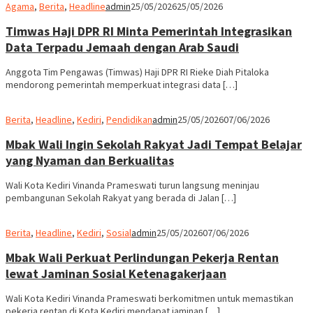
Agama
,
Berita
,
Headline
admin
25/05/2026
25/05/2026
Timwas Haji DPR RI Minta Pemerintah Integrasikan
Data Terpadu Jemaah dengan Arab Saudi
Anggota Tim Pengawas (Timwas) Haji DPR RI Rieke Diah Pitaloka
mendorong pemerintah memperkuat integrasi data […]
Berita
,
Headline
,
Kediri
,
Pendidikan
admin
25/05/2026
07/06/2026
Mbak Wali Ingin Sekolah Rakyat Jadi Tempat Belajar
yang Nyaman dan Berkualitas
Wali Kota Kediri Vinanda Prameswati turun langsung meninjau
pembangunan Sekolah Rakyat yang berada di Jalan […]
Berita
,
Headline
,
Kediri
,
Sosial
admin
25/05/2026
07/06/2026
Mbak Wali Perkuat Perlindungan Pekerja Rentan
lewat Jaminan Sosial Ketenagakerjaan
Wali Kota Kediri Vinanda Prameswati berkomitmen untuk memastikan
pekerja rentan di Kota Kediri mendapat jaminan […]