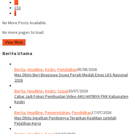
…
153
»
No More Posts Available.
No more pages to load.
View More
Berita Utama
Berita
,
Headline
,
Kediri
,
Pendidikan
05/08/2026
Mas Dhito Beri Beasiswa Siswa Peraih Medali Emas LKS Nasional
2026
Berita
,
Headline
,
Kediri
,
Sosial
20/07/2026
Cabai Jadi Fokus Pembuatan Video AKU HATINYA PKK Kabupaten
Kediri
Berita
,
Headline
,
Pemerintahan
,
Pendidikan
17/07/2026
Mas Dhito Ingatkan Pentingnya Terapkan Keahlian setelah
Pelatihan Kerja
Berita
,
Headline
,
Sosial
16/07/2026