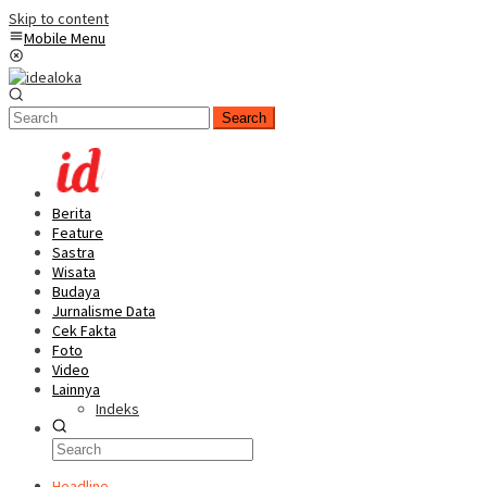
Skip to content
Mobile Menu
Search
Berita
Feature
Sastra
Wisata
Budaya
Jurnalisme Data
Cek Fakta
Foto
Video
Lainnya
Indeks
Headline