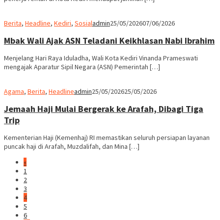
Berita
,
Headline
,
Kediri
,
Sosial
admin
25/05/2026
07/06/2026
Mbak Wali Ajak ASN Teladani Keikhlasan Nabi Ibrahim
Menjelang Hari Raya Iduladha, Wali Kota Kediri Vinanda Prameswati
mengajak Aparatur Sipil Negara (ASN) Pemerintah […]
Agama
,
Berita
,
Headline
admin
25/05/2026
25/05/2026
Jemaah Haji Mulai Bergerak ke Arafah, Dibagi Tiga
Trip
Kementerian Haji (Kemenhaj) RI memastikan seluruh persiapan layanan
puncak haji di Arafah, Muzdalifah, dan Mina […]
«
1
2
3
4
5
6