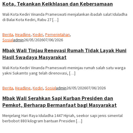
Kota, Tekankan Keikhlasan dan Kebersamaan
Wali Kota Kediri Vinanda Prameswati menjalankan ibadah salat Iduladha
di Balai Kota Kediri, Rabu 27 […]
Berita
,
Headline
,
Kediri
,
Pemerintahan
,
Sosial
admin
26/05/2026
07/06/2026
Mbak Wali Tinjau Renovasi Rumah Tidak Layak Huni
Hasil Swadaya Masyarakat
Wali Kota Kediri Vinanda Prameswati meninjau rumah salah satu warga
yakni Sukamto yang telah direnovasi, […]
Berita
,
Headline
,
Kediri
,
Sosial
admin
26/05/2026
07/06/2026
Mbak Wali Serahkan Sapi Kurban Presiden dan
Pemkot, Berharap Bermanfaat bagi Masyarakat
Menjelang Hari Raya Iduladha 1447 Hijriah, seekor sapi jenis simental
berbobot 880 kilogram bantuan Presiden […]