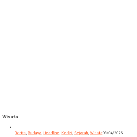
Wisata
Berita
,
Budaya
,
Headline
,
Kediri
,
Sejarah
,
Wisata
08/04/2026