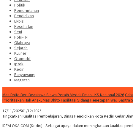
Politik
Pemerintahan
Pendidikan
Ekbis
Kesehatan
Seni
Polri-TNI
Olahraga
Sejarah
Kuliner
Otomotif
Iptek
Kediri
Banyuwangi
Magetan
Special Content
Mas Dhito Beri Beasiswa Siswa Peraih Medali Emas LKS Nasional 2026
Caba
Prioritaskan Hak Anak, Mas Dhito Fasilitasi Sidang Penetapan Wali
Sastra 
17/11/2025
01/12/2025
Tingkatkan Kualitas Pembelajaran, Dinas Pendidikan Kota Kediri Gelar Bi
IDEALOKA.COM (Kediri) - Sebagai upaya dalam meningkatkan kualitas pembe