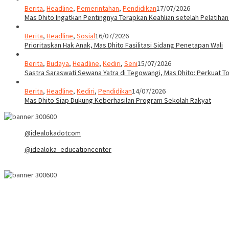
Berita
,
Headline
,
Pemerintahan
,
Pendidikan
17/07/2026
Mas Dhito Ingatkan Pentingnya Terapkan Keahlian setelah Pelatihan
Berita
,
Headline
,
Sosial
16/07/2026
Prioritaskan Hak Anak, Mas Dhito Fasilitasi Sidang Penetapan Wali
Berita
,
Budaya
,
Headline
,
Kediri
,
Seni
15/07/2026
Sastra Saraswati Sewana Yatra di Tegowangi, Mas Dhito: Perkuat T
Berita
,
Headline
,
Kediri
,
Pendidikan
14/07/2026
Mas Dhito Siap Dukung Keberhasilan Program Sekolah Rakyat
@idealokadotcom
@idealoka_educationcenter