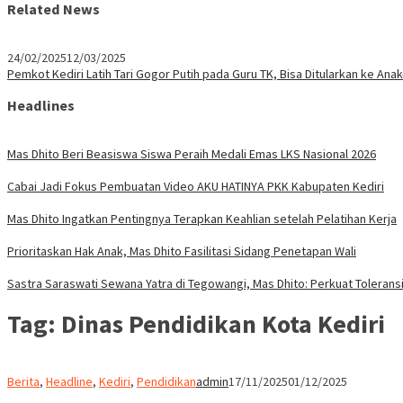
Related News
24/02/2025
12/03/2025
Pemkot Kediri Latih Tari Gogor Putih pada Guru TK, Bisa Ditularkan ke Ana
Headlines
Mas Dhito Beri Beasiswa Siswa Peraih Medali Emas LKS Nasional 2026
Cabai Jadi Fokus Pembuatan Video AKU HATINYA PKK Kabupaten Kediri
Mas Dhito Ingatkan Pentingnya Terapkan Keahlian setelah Pelatihan Kerja
Prioritaskan Hak Anak, Mas Dhito Fasilitasi Sidang Penetapan Wali
Sastra Saraswati Sewana Yatra di Tegowangi, Mas Dhito: Perkuat Tolerans
Tag:
Dinas Pendidikan Kota Kediri
Berita
,
Headline
,
Kediri
,
Pendidikan
admin
17/11/2025
01/12/2025