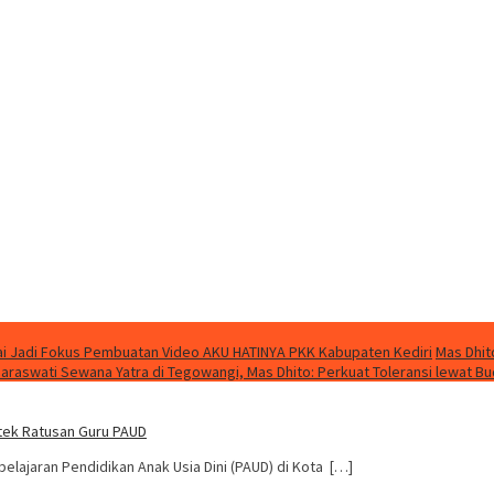
i Jadi Fokus Pembuatan Video AKU HATINYA PKK Kabupaten Kediri
Mas Dhit
Saraswati Sewana Yatra di Tegowangi, Mas Dhito: Perkuat Toleransi lewat B
mtek Ratusan Guru PAUD
lajaran Pendidikan Anak Usia Dini (PAUD) di Kota […]