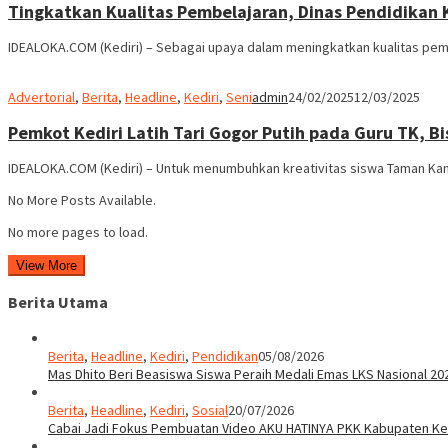
Tingkatkan Kualitas Pembelajaran, Dinas Pendidikan 
IDEALOKA.COM (Kediri) – Sebagai upaya dalam meningkatkan kualitas pembe
Advertorial
,
Berita
,
Headline
,
Kediri
,
Seni
admin
24/02/2025
12/03/2025
Pemkot Kediri Latih Tari Gogor Putih pada Guru TK, B
IDEALOKA.COM (Kediri) – Untuk menumbuhkan kreativitas siswa Taman Kana
No More Posts Available.
No more pages to load.
View More
Berita Utama
Berita
,
Headline
,
Kediri
,
Pendidikan
05/08/2026
Mas Dhito Beri Beasiswa Siswa Peraih Medali Emas LKS Nasional 20
Berita
,
Headline
,
Kediri
,
Sosial
20/07/2026
Cabai Jadi Fokus Pembuatan Video AKU HATINYA PKK Kabupaten Ked