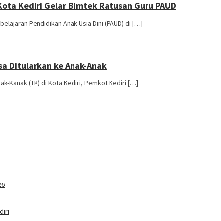
Kota Kediri Gelar Bimtek Ratusan Guru PAUD
lajaran Pendidikan Anak Usia Dini (PAUD) di […]
isa Ditularkan ke Anak-Anak
k-Kanak (TK) di Kota Kediri, Pemkot Kediri […]
26
iri