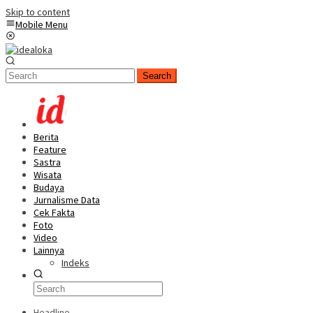
Skip to content
Mobile Menu
Search
Berita
Feature
Sastra
Wisata
Budaya
Jurnalisme Data
Cek Fakta
Foto
Video
Lainnya
Indeks
Headline