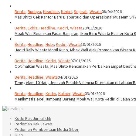
Berita
,
Budaya
,
Headline
,
Kediri
,
Sejarah
,
Wisata
08/04/2026
Mas Dhito Cek Kantor Baru Disparbud dan Operasional Museum Sri 
Berita
,
Ekbis
,
Headline
,
Kediri
,
Wisata
20/01/2026
Mbak Wali Resmikan Pasar Banjaran, Ikon Baru Wisata Kuliner Kota K
Berita
,
Headline
,
Hobi
,
Kediri
,
Wisata
18/01/2026
Hadiri Rally Wisata Mobil Kuno, Mbak Wali Ajak Promosikan Wisata K
Berita
,
Headline
,
Kediri
,
Wisata
07/01/2026
Optimalkan Wisata, Mas Dhito Rencanakan Perbaikan Empat Destin
Berita
,
Headline
,
Wisata
04/01/2026
Tenggelam 10 Hari, Jenazah Pelatih Valencia Ditemukan di Labuan B
Berita
,
Headline
,
Kediri
,
Kuliner
,
Wisata
03/01/2026
Menikmati Pecel Tumpang Bareng Mbak Wali Kota Kediri di Jalan St
Kode Etik Jurnalistik
Pedoman Hak Jawab
Pedoman Pemberitaan Media Siber
Iklan