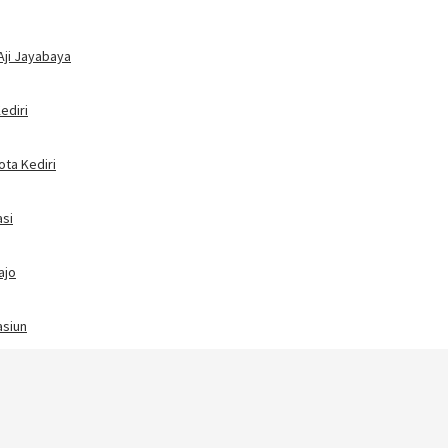
Aji Jayabaya
ediri
ota Kediri
asi
ajo
asiun