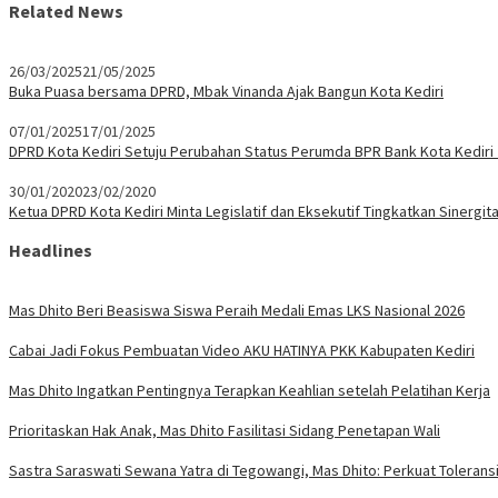
Related News
26/03/2025
21/05/2025
Buka Puasa bersama DPRD, Mbak Vinanda Ajak Bangun Kota Kediri
07/01/2025
17/01/2025
DPRD Kota Kediri Setuju Perubahan Status Perumda BPR Bank Kota Kediri
30/01/2020
23/02/2020
Ketua DPRD Kota Kediri Minta Legislatif dan Eksekutif Tingkatkan Sinergit
Headlines
Mas Dhito Beri Beasiswa Siswa Peraih Medali Emas LKS Nasional 2026
Cabai Jadi Fokus Pembuatan Video AKU HATINYA PKK Kabupaten Kediri
Mas Dhito Ingatkan Pentingnya Terapkan Keahlian setelah Pelatihan Kerja
Prioritaskan Hak Anak, Mas Dhito Fasilitasi Sidang Penetapan Wali
Sastra Saraswati Sewana Yatra di Tegowangi, Mas Dhito: Perkuat Tolerans