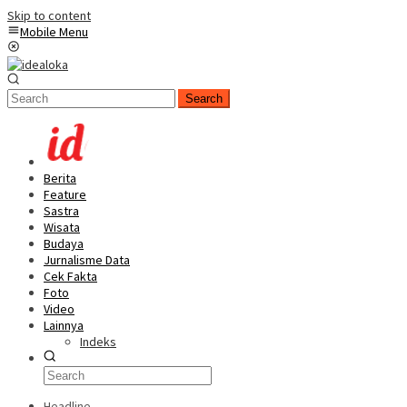
Skip to content
Mobile Menu
Search
Berita
Feature
Sastra
Wisata
Budaya
Jurnalisme Data
Cek Fakta
Foto
Video
Lainnya
Indeks
Headline