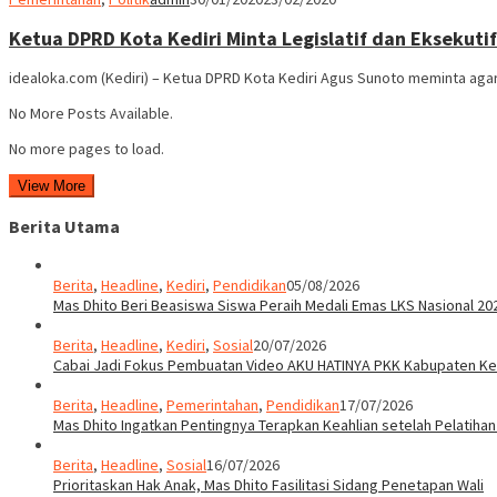
Ketua DPRD Kota Kediri Minta Legislatif dan Eksekuti
idealoka.com (Kediri) – Ketua DPRD Kota Kediri Agus Sunoto meminta agar
No More Posts Available.
No more pages to load.
View More
Berita Utama
Berita
,
Headline
,
Kediri
,
Pendidikan
05/08/2026
Mas Dhito Beri Beasiswa Siswa Peraih Medali Emas LKS Nasional 20
Berita
,
Headline
,
Kediri
,
Sosial
20/07/2026
Cabai Jadi Fokus Pembuatan Video AKU HATINYA PKK Kabupaten Ked
Berita
,
Headline
,
Pemerintahan
,
Pendidikan
17/07/2026
Mas Dhito Ingatkan Pentingnya Terapkan Keahlian setelah Pelatihan
Berita
,
Headline
,
Sosial
16/07/2026
Prioritaskan Hak Anak, Mas Dhito Fasilitasi Sidang Penetapan Wali