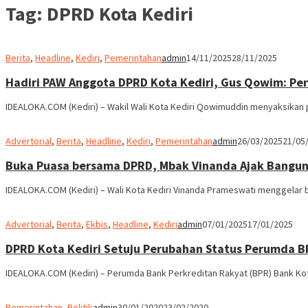
Tag:
DPRD Kota Kediri
Berita
,
Headline
,
Kediri
,
Pemerintahan
admin
14/11/2025
28/11/2025
Hadiri PAW Anggota DPRD Kota Kediri, Gus Qowim: P
IDEALOKA.COM (Kediri) – Wakil Wali Kota Kediri Qowimuddin menyaksika
Advertorial
,
Berita
,
Headline
,
Kediri
,
Pemerintahan
admin
26/03/2025
21/05
Buka Puasa bersama DPRD, Mbak Vinanda Ajak Bangun
IDEALOKA.COM (Kediri) – Wali Kota Kediri Vinanda Prameswati menggelar 
Advertorial
,
Berita
,
Ekbis
,
Headline
,
Kediri
admin
07/01/2025
17/01/2025
DPRD Kota Kediri Setuju Perubahan Status Perumda BP
IDEALOKA.COM (Kediri) – Perumda Bank Perkreditan Rakyat (BPR) Bank Kota
Pemerintahan
,
Politik
admin
30/01/2020
23/02/2020