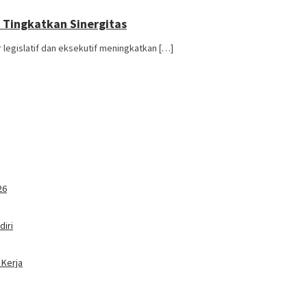
f Tingkatkan Sinergitas
 legislatif dan eksekutif meningkatkan […]
26
iri
 Kerja