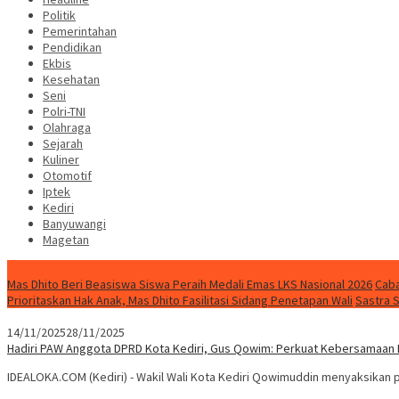
Politik
Pemerintahan
Pendidikan
Ekbis
Kesehatan
Seni
Polri-TNI
Olahraga
Sejarah
Kuliner
Otomotif
Iptek
Kediri
Banyuwangi
Magetan
Special Content
Mas Dhito Beri Beasiswa Siswa Peraih Medali Emas LKS Nasional 2026
Caba
Prioritaskan Hak Anak, Mas Dhito Fasilitasi Sidang Penetapan Wali
Sastra 
14/11/2025
28/11/2025
Hadiri PAW Anggota DPRD Kota Kediri, Gus Qowim: Perkuat Kebersamaan 
IDEALOKA.COM (Kediri) - Wakil Wali Kota Kediri Qowimuddin menyaksika