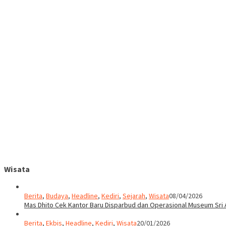
Wisata
Berita
,
Budaya
,
Headline
,
Kediri
,
Sejarah
,
Wisata
08/04/2026
Mas Dhito Cek Kantor Baru Disparbud dan Operasional Museum Sri 
Berita
,
Ekbis
,
Headline
,
Kediri
,
Wisata
20/01/2026