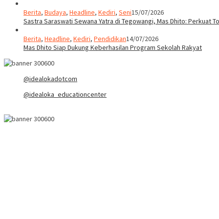
Berita
,
Budaya
,
Headline
,
Kediri
,
Seni
15/07/2026
Sastra Saraswati Sewana Yatra di Tegowangi, Mas Dhito: Perkuat T
Berita
,
Headline
,
Kediri
,
Pendidikan
14/07/2026
Mas Dhito Siap Dukung Keberhasilan Program Sekolah Rakyat
@idealokadotcom
@idealoka_educationcenter