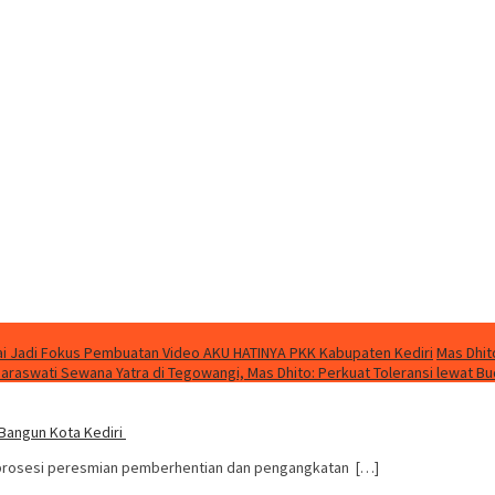
i Jadi Fokus Pembuatan Video AKU HATINYA PKK Kabupaten Kediri
Mas Dhit
Saraswati Sewana Yatra di Tegowangi, Mas Dhito: Perkuat Toleransi lewat B
Bangun Kota Kediri
n prosesi peresmian pemberhentian dan pengangkatan […]