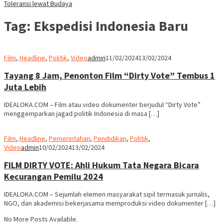
Toleransi lewat Budaya
Tag:
Ekspedisi Indonesia Baru
Film
,
Headline
,
Politik
,
Video
admin
11/02/2024
13/02/2024
Tayang 8 Jam, Penonton Film “Dirty Vote” Tembus 1
Juta Lebih
IDEALOKA.COM – Film atau video dokumenter berjudul “Dirty Vote”
menggemparkan jagad politik Indonesia di masa […]
Film
,
Headline
,
Pemerintahan
,
Pendidikan
,
Politik
,
Video
admin
10/02/2024
13/02/2024
FILM DIRTY VOTE: Ahli Hukum Tata Negara Bicara
Kecurangan Pemilu 2024
IDEALOKA.COM – Sejumlah elemen masyarakat sipil termasuk jurnalis,
NGO, dan akademisi bekerjasama memproduksi video dokumenter […]
No More Posts Available.