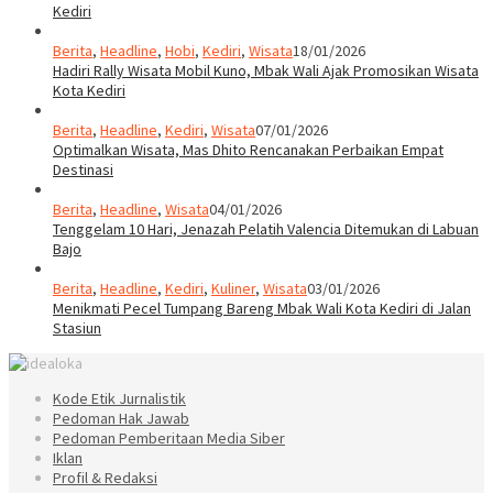
Kediri
Berita
,
Headline
,
Hobi
,
Kediri
,
Wisata
18/01/2026
Hadiri Rally Wisata Mobil Kuno, Mbak Wali Ajak Promosikan Wisata
Kota Kediri
Berita
,
Headline
,
Kediri
,
Wisata
07/01/2026
Optimalkan Wisata, Mas Dhito Rencanakan Perbaikan Empat
Destinasi
Berita
,
Headline
,
Wisata
04/01/2026
Tenggelam 10 Hari, Jenazah Pelatih Valencia Ditemukan di Labuan
Bajo
Berita
,
Headline
,
Kediri
,
Kuliner
,
Wisata
03/01/2026
Menikmati Pecel Tumpang Bareng Mbak Wali Kota Kediri di Jalan
Stasiun
Kode Etik Jurnalistik
Pedoman Hak Jawab
Pedoman Pemberitaan Media Siber
Iklan
Profil & Redaksi