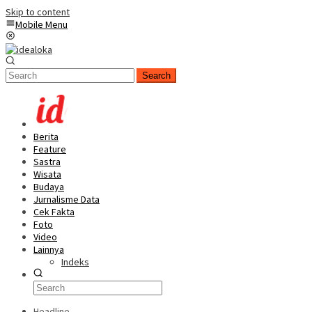
Skip to content
Mobile Menu
Search
Berita
Feature
Sastra
Wisata
Budaya
Jurnalisme Data
Cek Fakta
Foto
Video
Lainnya
Indeks
Headline