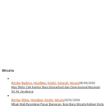
Wisata
Berita
,
Budaya
,
Headline
,
Kediri
,
Sejarah
,
Wisata
08/04/2026
Mas Dhito Cek Kantor Baru Disparbud dan Operasional Museum
Sri Aji Jayabaya
Berita
,
Ekbis
,
Headline
,
Kediri
,
Wisata
20/01/2026
Mbak Wali Resmikan Pasar Banjaran, Ikon Baru Wisata Kuliner Kota