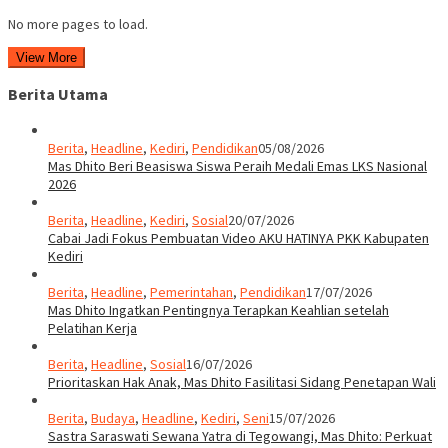
No more pages to load.
View More
Berita Utama
Berita
,
Headline
,
Kediri
,
Pendidikan
05/08/2026
Mas Dhito Beri Beasiswa Siswa Peraih Medali Emas LKS Nasional
2026
Berita
,
Headline
,
Kediri
,
Sosial
20/07/2026
Cabai Jadi Fokus Pembuatan Video AKU HATINYA PKK Kabupaten
Kediri
Berita
,
Headline
,
Pemerintahan
,
Pendidikan
17/07/2026
Mas Dhito Ingatkan Pentingnya Terapkan Keahlian setelah
Pelatihan Kerja
Berita
,
Headline
,
Sosial
16/07/2026
Prioritaskan Hak Anak, Mas Dhito Fasilitasi Sidang Penetapan Wali
Berita
,
Budaya
,
Headline
,
Kediri
,
Seni
15/07/2026
Sastra Saraswati Sewana Yatra di Tegowangi, Mas Dhito: Perkuat