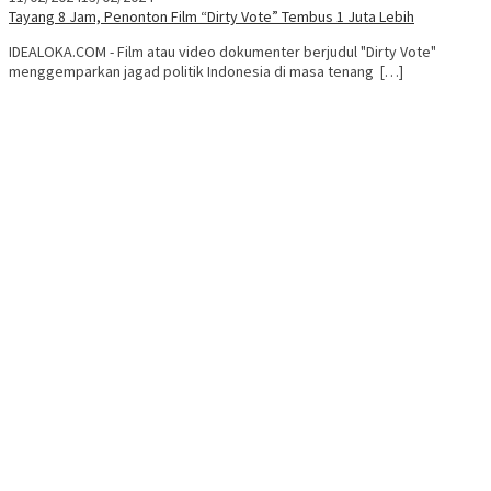
Tayang 8 Jam, Penonton Film “Dirty Vote” Tembus 1 Juta Lebih
IDEALOKA.COM - Film atau video dokumenter berjudul "Dirty Vote"
menggemparkan jagad politik Indonesia di masa tenang […]