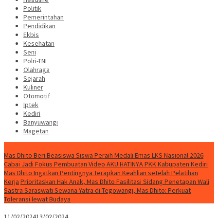
Politik
Pemerintahan
Pendidikan
Ekbis
Kesehatan
Seni
Polri-TNI
Olahraga
Sejarah
Kuliner
Otomotif
Iptek
Kediri
Banyuwangi
Magetan
Special Content
Mas Dhito Beri Beasiswa Siswa Peraih Medali Emas LKS Nasional 2026
Cabai Jadi Fokus Pembuatan Video AKU HATINYA PKK Kabupaten Kediri
Mas Dhito Ingatkan Pentingnya Terapkan Keahlian setelah Pelatihan
Kerja
Prioritaskan Hak Anak, Mas Dhito Fasilitasi Sidang Penetapan Wali
Sastra Saraswati Sewana Yatra di Tegowangi, Mas Dhito: Perkuat
Toleransi lewat Budaya
11/02/2024
13/02/2024