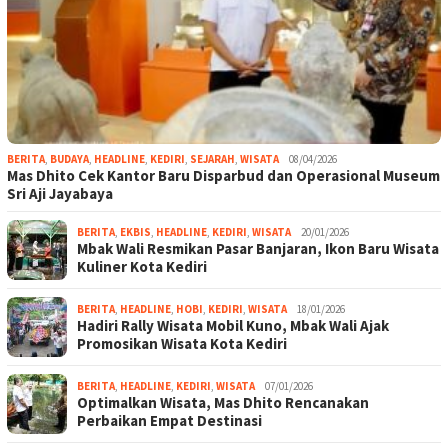
BERITA
,
BUDAYA
,
HEADLINE
,
KEDIRI
,
SEJARAH
,
WISATA
08/04/2026
Mas Dhito Cek Kantor Baru Disparbud dan Operasional Museum
Sri Aji Jayabaya
BERITA
,
EKBIS
,
HEADLINE
,
KEDIRI
,
WISATA
20/01/2026
Mbak Wali Resmikan Pasar Banjaran, Ikon Baru Wisata
Kuliner Kota Kediri
BERITA
,
HEADLINE
,
HOBI
,
KEDIRI
,
WISATA
18/01/2026
Hadiri Rally Wisata Mobil Kuno, Mbak Wali Ajak
Promosikan Wisata Kota Kediri
BERITA
,
HEADLINE
,
KEDIRI
,
WISATA
07/01/2026
Optimalkan Wisata, Mas Dhito Rencanakan
Perbaikan Empat Destinasi