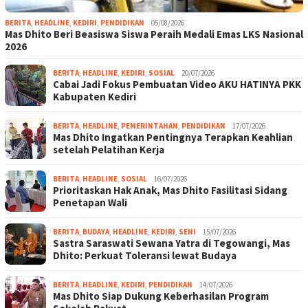
BERITA
,
HEADLINE
,
KEDIRI
,
PENDIDIKAN
05/08/2026
Mas Dhito Beri Beasiswa Siswa Peraih Medali Emas LKS Nasional
2026
BERITA
,
HEADLINE
,
KEDIRI
,
SOSIAL
20/07/2026
Cabai Jadi Fokus Pembuatan Video AKU HATINYA PKK
Kabupaten Kediri
BERITA
,
HEADLINE
,
PEMERINTAHAN
,
PENDIDIKAN
17/07/2026
Mas Dhito Ingatkan Pentingnya Terapkan Keahlian
setelah Pelatihan Kerja
BERITA
,
HEADLINE
,
SOSIAL
16/07/2026
Prioritaskan Hak Anak, Mas Dhito Fasilitasi Sidang
Penetapan Wali
BERITA
,
BUDAYA
,
HEADLINE
,
KEDIRI
,
SENI
15/07/2026
Sastra Saraswati Sewana Yatra di Tegowangi, Mas
Dhito: Perkuat Toleransi lewat Budaya
BERITA
,
HEADLINE
,
KEDIRI
,
PENDIDIKAN
14/07/2026
Mas Dhito Siap Dukung Keberhasilan Program