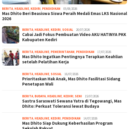
BERITA
,
HEADLINE
,
KEDIRI
,
PENDIDIKAN
05/08/2026
Mas Dhito Beri Beasiswa Siswa Peraih Medali Emas LKS Nasional
2026
BERITA
,
HEADLINE
,
KEDIRI
,
SOSIAL
20/07/2026
Cabai Jadi Fokus Pembuatan Video AKU HATINYA PKK
Kabupaten Kediri
BERITA
,
HEADLINE
,
PEMERINTAHAN
,
PENDIDIKAN
17/07/2026
Mas Dhito Ingatkan Pentingnya Terapkan Keahlian
setelah Pelatihan Kerja
BERITA
,
HEADLINE
,
SOSIAL
16/07/2026
Prioritaskan Hak Anak, Mas Dhito Fasilitasi Sidang
Penetapan Wali
BERITA
,
BUDAYA
,
HEADLINE
,
KEDIRI
,
SENI
15/07/2026
Sastra Saraswati Sewana Yatra di Tegowangi, Mas
Dhito: Perkuat Toleransi lewat Budaya
BERITA
,
HEADLINE
,
KEDIRI
,
PENDIDIKAN
14/07/2026
Mas Dhito Siap Dukung Keberhasilan Program
Sekolah Rakyat