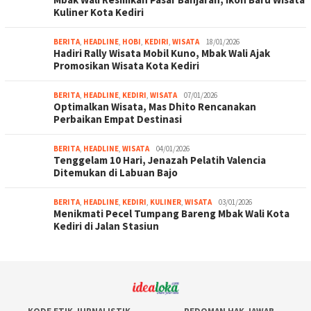
Kuliner Kota Kediri
BERITA
,
HEADLINE
,
HOBI
,
KEDIRI
,
WISATA
18/01/2026
Hadiri Rally Wisata Mobil Kuno, Mbak Wali Ajak
Promosikan Wisata Kota Kediri
BERITA
,
HEADLINE
,
KEDIRI
,
WISATA
07/01/2026
Optimalkan Wisata, Mas Dhito Rencanakan
Perbaikan Empat Destinasi
BERITA
,
HEADLINE
,
WISATA
04/01/2026
Tenggelam 10 Hari, Jenazah Pelatih Valencia
Ditemukan di Labuan Bajo
BERITA
,
HEADLINE
,
KEDIRI
,
KULINER
,
WISATA
03/01/2026
Menikmati Pecel Tumpang Bareng Mbak Wali Kota
Kediri di Jalan Stasiun