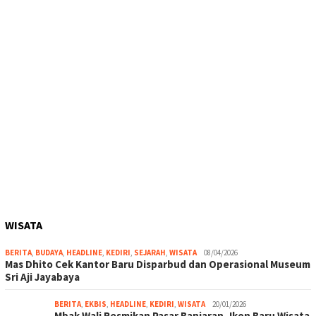
WISATA
BERITA
,
BUDAYA
,
HEADLINE
,
KEDIRI
,
SEJARAH
,
WISATA
08/04/2026
Mas Dhito Cek Kantor Baru Disparbud dan Operasional Museum
Sri Aji Jayabaya
BERITA
,
EKBIS
,
HEADLINE
,
KEDIRI
,
WISATA
20/01/2026
Mbak Wali Resmikan Pasar Banjaran, Ikon Baru Wisata