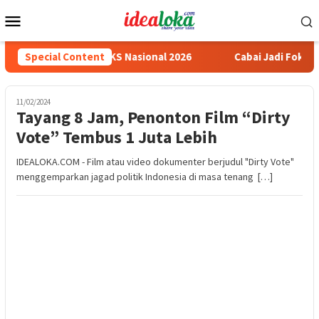
Skip
Mobile
to
Menu
content
ih Medali Emas LKS Nasional 2026
Special Content
Cabai Jadi Fokus Pembu
11/02/2024
Tayang 8 Jam, Penonton Film “Dirty
Vote” Tembus 1 Juta Lebih
IDEALOKA.COM - Film atau video dokumenter berjudul "Dirty Vote"
menggemparkan jagad politik Indonesia di masa tenang […]