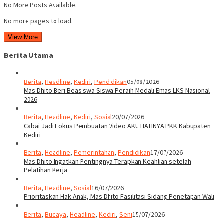
No More Posts Available.
No more pages to load.
View More
Berita Utama
Berita
,
Headline
,
Kediri
,
Pendidikan
05/08/2026
Mas Dhito Beri Beasiswa Siswa Peraih Medali Emas LKS Nasional
2026
Berita
,
Headline
,
Kediri
,
Sosial
20/07/2026
Cabai Jadi Fokus Pembuatan Video AKU HATINYA PKK Kabupaten
Kediri
Berita
,
Headline
,
Pemerintahan
,
Pendidikan
17/07/2026
Mas Dhito Ingatkan Pentingnya Terapkan Keahlian setelah
Pelatihan Kerja
Berita
,
Headline
,
Sosial
16/07/2026
Prioritaskan Hak Anak, Mas Dhito Fasilitasi Sidang Penetapan Wali
Berita
,
Budaya
,
Headline
,
Kediri
,
Seni
15/07/2026