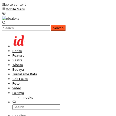
Skip to content
Mobile Menu
Search
Berita
Feature
Sastra
Wisata
Budaya
Jurnalisme Data
Cek Fakta
Foto
Video
Lainnya
Indeks
Headline