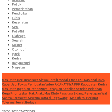
Politik
Pemerintahan
Pendidikan
Ekbis
Kesehatan
Seni
Polri-TNI
Olahraga
Sejarah
Kuliner
Otomotif
Iptek
Kediri
Banyuwangi
Magetan
Special Content
Mas Dhito Beri Beasiswa Siswa Peraih Medali Emas LKS Nasional 2026
Cabai Jadi Fokus Pembuatan Video AKU HATINYA PKK Kabupaten Kediri
Mas Dhito Ingatkan Pentingnya Terapkan Keahlian setelah Pelatihan
Kerja
Prioritaskan Hak Anak, Mas Dhito Fasilitasi Sidang Penetapan Wali
Sastra Saraswati Sewana Yatra di Tegowangi, Mas Dhito: Perkuat
Toleransi lewat Budaya
26/06/2025
07/07/2025