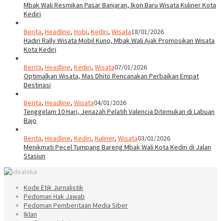
Mbak Wali Resmikan Pasar Banjaran, Ikon Baru Wisata Kuliner Kota
Kediri
Berita
,
Headline
,
Hobi
,
Kediri
,
Wisata
18/01/2026
Hadiri Rally Wisata Mobil Kuno, Mbak Wali Ajak Promosikan Wisata
Kota Kediri
Berita
,
Headline
,
Kediri
,
Wisata
07/01/2026
Optimalkan Wisata, Mas Dhito Rencanakan Perbaikan Empat
Destinasi
Berita
,
Headline
,
Wisata
04/01/2026
Tenggelam 10 Hari, Jenazah Pelatih Valencia Ditemukan di Labuan
Bajo
Berita
,
Headline
,
Kediri
,
Kuliner
,
Wisata
03/01/2026
Menikmati Pecel Tumpang Bareng Mbak Wali Kota Kediri di Jalan
Stasiun
Kode Etik Jurnalistik
Pedoman Hak Jawab
Pedoman Pemberitaan Media Siber
Iklan