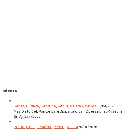
Wisata
Berita
,
Budaya
,
Headline
,
Kediri
,
Sejarah
,
Wisata
08/04/2026
Mas Dhito Cek Kantor Baru Disparbud dan Operasional Museum
Sri Aji Jayabaya
Berita
,
Ekbis
,
Headline
,
Kediri
,
Wisata
20/01/2026