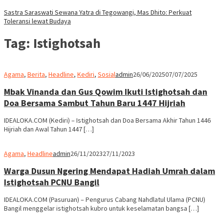
Sastra Saraswati Sewana Yatra di Tegowangi, Mas Dhito: Perkuat
Toleransi lewat Budaya
Tag:
Istighotsah
Agama
,
Berita
,
Headline
,
Kediri
,
Sosial
admin
26/06/2025
07/07/2025
Mbak Vinanda dan Gus Qowim Ikuti Istighotsah dan
Doa Bersama Sambut Tahun Baru 1447 Hijriah
IDEALOKA.COM (Kediri) – Istighotsah dan Doa Bersama Akhir Tahun 1446
Hijriah dan Awal Tahun 1447 […]
Agama
,
Headline
admin
26/11/2023
27/11/2023
Warga Dusun Ngering Mendapat Hadiah Umrah dalam
Istighotsah PCNU Bangil
IDEALOKA.COM (Pasuruan) – Pengurus Cabang Nahdlatul Ulama (PCNU)
Bangil menggelar istighotsah kubro untuk keselamatan bangsa […]