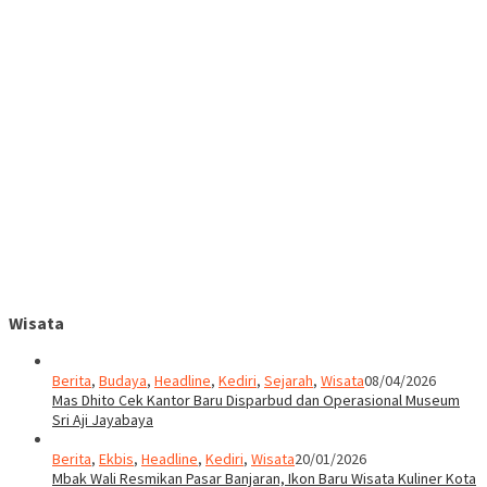
Wisata
Berita
,
Budaya
,
Headline
,
Kediri
,
Sejarah
,
Wisata
08/04/2026
Mas Dhito Cek Kantor Baru Disparbud dan Operasional Museum
Sri Aji Jayabaya
Berita
,
Ekbis
,
Headline
,
Kediri
,
Wisata
20/01/2026
Mbak Wali Resmikan Pasar Banjaran, Ikon Baru Wisata Kuliner Kota