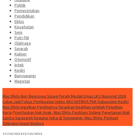
Politik
Pemerintahan
Pendidikan
Ekbis
Kesehatan
Seni
Polri-TNI
Olahraga
Sejarah
Kuliner
Otomotif
Iptek
Kediri
Banyuwangi
Magetan
Special Content
Mas Dhito Beri Beasiswa Siswa Peraih Medali Emas LKS Nasional 2026
Cabai Jadi Fokus Pembuatan Video AKU HATINYA PKK Kabupaten Kediri
Mas Dhito Ingatkan Pentingnya Terapkan Keahlian setelah Pelatihan
Kerja
Prioritaskan Hak Anak, Mas Dhito Fasilitasi Sidang Penetapan Wali
Sastra Saraswati Sewana Yatra di Tegowangi, Mas Dhito: Perkuat
Toleransi lewat Budaya
22/10/2023
23/10/2023