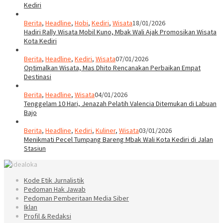
Kediri
Berita
,
Headline
,
Hobi
,
Kediri
,
Wisata
18/01/2026
Hadiri Rally Wisata Mobil Kuno, Mbak Wali Ajak Promosikan Wisata
Kota Kediri
Berita
,
Headline
,
Kediri
,
Wisata
07/01/2026
Optimalkan Wisata, Mas Dhito Rencanakan Perbaikan Empat
Destinasi
Berita
,
Headline
,
Wisata
04/01/2026
Tenggelam 10 Hari, Jenazah Pelatih Valencia Ditemukan di Labuan
Bajo
Berita
,
Headline
,
Kediri
,
Kuliner
,
Wisata
03/01/2026
Menikmati Pecel Tumpang Bareng Mbak Wali Kota Kediri di Jalan
Stasiun
Kode Etik Jurnalistik
Pedoman Hak Jawab
Pedoman Pemberitaan Media Siber
Iklan
Profil & Redaksi