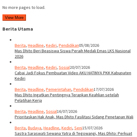
No more pages to load.
View More
Berita Utama
Berita
,
Headline
,
Kediri
,
Pendidikan
05/08/2026
Mas Dhito Beri Beasiswa Siswa Peraih Medali Emas LKS Nasional
2026
Berita
,
Headline
,
Kediri
,
Sosial
20/07/2026
Cabai Jadi Fokus Pembuatan Video AKU HATINYA PKK Kabupaten
Kediri
Berita
,
Headline
,
Pemerintahan
,
Pendidikan
17/07/2026
Mas Dhito Ingatkan Pentingnya Terapkan Keahlian setelah
Pelatihan Kerja
Berita
,
Headline
,
Sosial
16/07/2026
Prioritaskan Hak Anak, Mas Dhito Fasilitasi Sidang Penetapan Wali
Berita
,
Budaya
,
Headline
,
Kediri
,
Seni
15/07/2026
Sastra Saraswati Sewana Yatra di Tegowangi, Mas Dhito: Perkuat