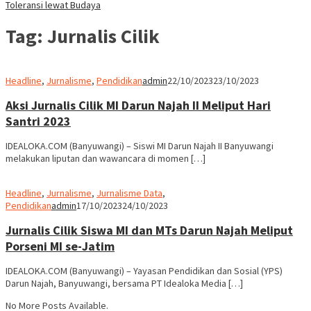
Toleransi lewat Budaya
Tag:
Jurnalis Cilik
Headline
,
Jurnalisme
,
Pendidikan
admin
22/10/2023
23/10/2023
Aksi Jurnalis Cilik MI Darun Najah II Meliput Hari
Santri 2023
IDEALOKA.COM (Banyuwangi) – Siswi MI Darun Najah II Banyuwangi
melakukan liputan dan wawancara di momen […]
Headline
,
Jurnalisme
,
Jurnalisme Data
,
Pendidikan
admin
17/10/2023
24/10/2023
Jurnalis Cilik Siswa MI dan MTs Darun Najah Meliput
Porseni MI se-Jatim
IDEALOKA.COM (Banyuwangi) – Yayasan Pendidikan dan Sosial (YPS)
Darun Najah, Banyuwangi, bersama PT Idealoka Media […]
No More Posts Available.