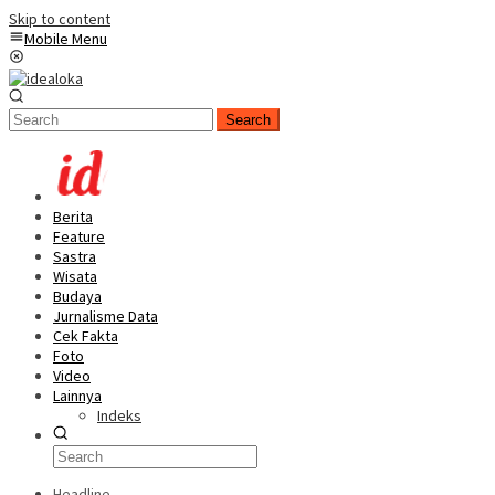
Skip to content
Mobile Menu
Search
Berita
Feature
Sastra
Wisata
Budaya
Jurnalisme Data
Cek Fakta
Foto
Video
Lainnya
Indeks
Headline