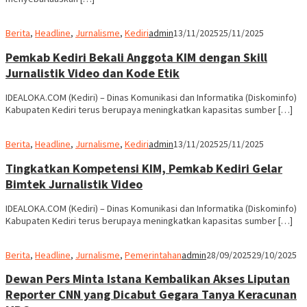
Berita
,
Headline
,
Jurnalisme
,
Kediri
admin
13/11/2025
25/11/2025
Pemkab Kediri Bekali Anggota KIM dengan Skill
Jurnalistik Video dan Kode Etik
IDEALOKA.COM (Kediri) – Dinas Komunikasi dan Informatika (Diskominfo)
Kabupaten Kediri terus berupaya meningkatkan kapasitas sumber […]
Berita
,
Headline
,
Jurnalisme
,
Kediri
admin
13/11/2025
25/11/2025
Tingkatkan Kompetensi KIM, Pemkab Kediri Gelar
Bimtek Jurnalistik Video
IDEALOKA.COM (Kediri) – Dinas Komunikasi dan Informatika (Diskominfo)
Kabupaten Kediri terus berupaya meningkatkan kapasitas sumber […]
Berita
,
Headline
,
Jurnalisme
,
Pemerintahan
admin
28/09/2025
29/10/2025
Dewan Pers Minta Istana Kembalikan Akses Liputan
Reporter CNN yang Dicabut Gegara Tanya Keracunan