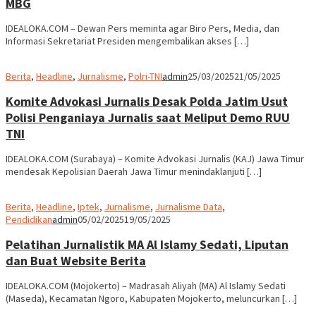
MBG
IDEALOKA.COM – Dewan Pers meminta agar Biro Pers, Media, dan
Informasi Sekretariat Presiden mengembalikan akses […]
Berita
,
Headline
,
Jurnalisme
,
Polri-TNI
admin
25/03/2025
21/05/2025
Komite Advokasi Jurnalis Desak Polda Jatim Usut
Polisi Penganiaya Jurnalis saat Meliput Demo RUU
TNI
IDEALOKA.COM (Surabaya) – Komite Advokasi Jurnalis (KAJ) Jawa Timur
mendesak Kepolisian Daerah Jawa Timur menindaklanjuti […]
Berita
,
Headline
,
Iptek
,
Jurnalisme
,
Jurnalisme Data
,
Pendidikan
admin
05/02/2025
19/05/2025
Pelatihan Jurnalistik MA Al Islamy Sedati, Liputan
dan Buat Website Berita
IDEALOKA.COM (Mojokerto) – Madrasah Aliyah (MA) Al Islamy Sedati
(Maseda), Kecamatan Ngoro, Kabupaten Mojokerto, meluncurkan […]