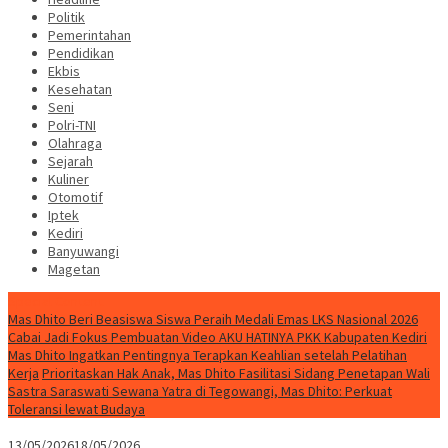
Politik
Pemerintahan
Pendidikan
Ekbis
Kesehatan
Seni
Polri-TNI
Olahraga
Sejarah
Kuliner
Otomotif
Iptek
Kediri
Banyuwangi
Magetan
Special Content
Mas Dhito Beri Beasiswa Siswa Peraih Medali Emas LKS Nasional 2026
Cabai Jadi Fokus Pembuatan Video AKU HATINYA PKK Kabupaten Kediri
Mas Dhito Ingatkan Pentingnya Terapkan Keahlian setelah Pelatihan
Kerja
Prioritaskan Hak Anak, Mas Dhito Fasilitasi Sidang Penetapan Wali
Sastra Saraswati Sewana Yatra di Tegowangi, Mas Dhito: Perkuat
Toleransi lewat Budaya
13/05/2026
18/05/2026