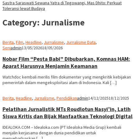
Sastra Saraswati Sewana Yatra di Tegowangi, Mas Dhito: Perkuat
Toleransi lewat Budaya
Category:
Jurnalisme
Berita
,
Film
,
Headline
,
Jurnalisme
,
Jurnalisme Data
,
Seni
admin
13/05/2026
18/05/2026
Nobar Film “Pesta Babi” Dibubarkan, Komnas HAM:
Aparat Harusnya Menjamin Keamanan
Watchdoc kembali merilis film dokumenter yang mengkritik kebijakan
pemerintah dalam mengeksploitasi alam di Indonesia. Kali […]
Berita
,
Headline
,
Jurnalisme
,
Pendidikan
admin
14/12/2025
18/12/2025
Pelatihan Jurnalistik MTs Roudlotun Nasyi’in, Latih
Siswa Kritis dan Bijak Manfaatkan Teknologi Digital
IDEALOKA.COM – Idealoka.com (PT Idealoka Media Grup) kembali
menjalin kerjasama dengan dunia pendidikan untuk
menyebarluaskan […]