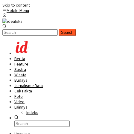
Skip to content
Mobile Menu
Search
Berita
Feature
Sastra
Wisata
Budaya
Jurnalisme Data
Cek Fakta
Foto
Video
Lainnya
Indeks
Headline