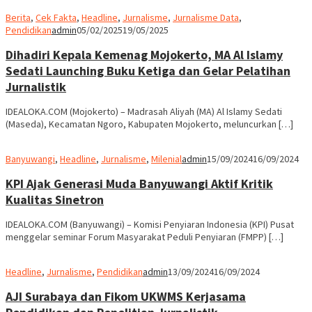
Berita
,
Cek Fakta
,
Headline
,
Jurnalisme
,
Jurnalisme Data
,
Pendidikan
admin
05/02/2025
19/05/2025
Dihadiri Kepala Kemenag Mojokerto, MA Al Islamy
Sedati Launching Buku Ketiga dan Gelar Pelatihan
Jurnalistik
IDEALOKA.COM (Mojokerto) – Madrasah Aliyah (MA) Al Islamy Sedati
(Maseda), Kecamatan Ngoro, Kabupaten Mojokerto, meluncurkan […]
Banyuwangi
,
Headline
,
Jurnalisme
,
Milenial
admin
15/09/2024
16/09/2024
KPI Ajak Generasi Muda Banyuwangi Aktif Kritik
Kualitas Sinetron
IDEALOKA.COM (Banyuwangi) – Komisi Penyiaran Indonesia (KPI) Pusat
menggelar seminar Forum Masyarakat Peduli Penyiaran (FMPP) […]
Headline
,
Jurnalisme
,
Pendidikan
admin
13/09/2024
16/09/2024
AJI Surabaya dan Fikom UKWMS Kerjasama