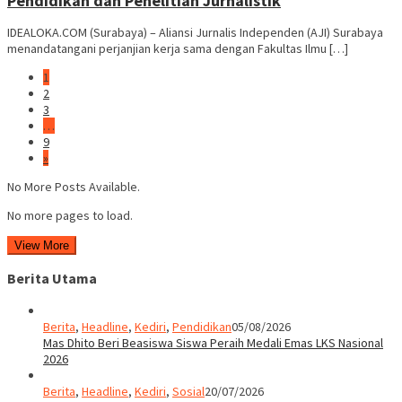
Pendidikan dan Penelitian Jurnalistik
IDEALOKA.COM (Surabaya) – Aliansi Jurnalis Independen (AJI) Surabaya
menandatangani perjanjian kerja sama dengan Fakultas Ilmu […]
1
2
3
…
9
»
No More Posts Available.
No more pages to load.
View More
Berita Utama
Berita
,
Headline
,
Kediri
,
Pendidikan
05/08/2026
Mas Dhito Beri Beasiswa Siswa Peraih Medali Emas LKS Nasional
2026
Berita
,
Headline
,
Kediri
,
Sosial
20/07/2026