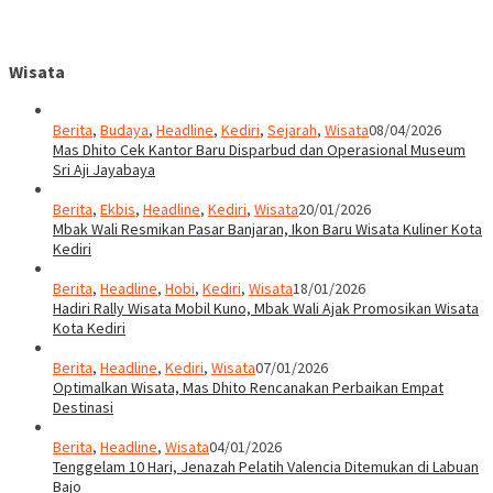
Wisata
Berita
,
Budaya
,
Headline
,
Kediri
,
Sejarah
,
Wisata
08/04/2026
Mas Dhito Cek Kantor Baru Disparbud dan Operasional Museum
Sri Aji Jayabaya
Berita
,
Ekbis
,
Headline
,
Kediri
,
Wisata
20/01/2026
Mbak Wali Resmikan Pasar Banjaran, Ikon Baru Wisata Kuliner Kota
Kediri
Berita
,
Headline
,
Hobi
,
Kediri
,
Wisata
18/01/2026
Hadiri Rally Wisata Mobil Kuno, Mbak Wali Ajak Promosikan Wisata
Kota Kediri
Berita
,
Headline
,
Kediri
,
Wisata
07/01/2026
Optimalkan Wisata, Mas Dhito Rencanakan Perbaikan Empat
Destinasi
Berita
,
Headline
,
Wisata
04/01/2026
Tenggelam 10 Hari, Jenazah Pelatih Valencia Ditemukan di Labuan
Bajo