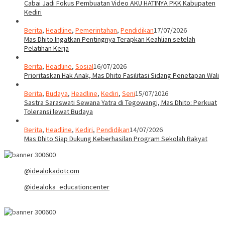
Cabai Jadi Fokus Pembuatan Video AKU HATINYA PKK Kabupaten
Kediri
Berita
,
Headline
,
Pemerintahan
,
Pendidikan
17/07/2026
Mas Dhito Ingatkan Pentingnya Terapkan Keahlian setelah
Pelatihan Kerja
Berita
,
Headline
,
Sosial
16/07/2026
Prioritaskan Hak Anak, Mas Dhito Fasilitasi Sidang Penetapan Wali
Berita
,
Budaya
,
Headline
,
Kediri
,
Seni
15/07/2026
Sastra Saraswati Sewana Yatra di Tegowangi, Mas Dhito: Perkuat
Toleransi lewat Budaya
Berita
,
Headline
,
Kediri
,
Pendidikan
14/07/2026
Mas Dhito Siap Dukung Keberhasilan Program Sekolah Rakyat
@idealokadotcom
@idealoka_educationcenter