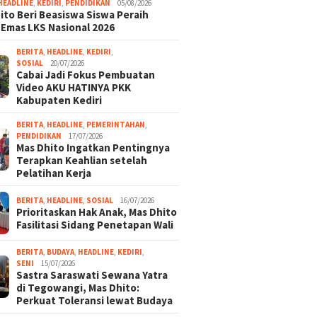
HEADLINE
,
KEDIRI
,
PENDIDIKAN
05/08/2026
ito Beri Beasiswa Siswa Peraih
 Emas LKS Nasional 2026
BERITA
,
HEADLINE
,
KEDIRI
,
SOSIAL
20/07/2026
Cabai Jadi Fokus Pembuatan
Video AKU HATINYA PKK
Kabupaten Kediri
BERITA
,
HEADLINE
,
PEMERINTAHAN
,
PENDIDIKAN
17/07/2026
Mas Dhito Ingatkan Pentingnya
Terapkan Keahlian setelah
Pelatihan Kerja
BERITA
,
HEADLINE
,
SOSIAL
16/07/2026
Prioritaskan Hak Anak, Mas Dhito
Fasilitasi Sidang Penetapan Wali
BERITA
,
BUDAYA
,
HEADLINE
,
KEDIRI
,
SENI
15/07/2026
Sastra Saraswati Sewana Yatra
di Tegowangi, Mas Dhito:
Perkuat Toleransi lewat Budaya