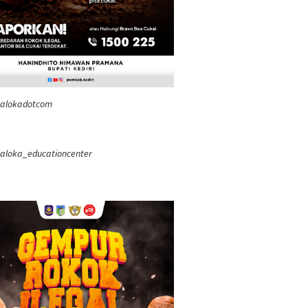
ealokadotcom
aloka_educationcenter