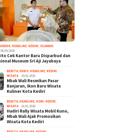
BUDAYA
,
HEADLINE
,
KEDIRI
,
SEJARAH
,
08/04/2026
ito Cek Kantor Baru Disparbud dan
ional Museum Sri Aji Jayabaya
BERITA
,
EKBIS
,
HEADLINE
,
KEDIRI
,
WISATA
20/01/2026
Mbak Wali Resmikan Pasar
Banjaran, Ikon Baru Wisata
Kuliner Kota Kediri
BERITA
,
HEADLINE
,
HOBI
,
KEDIRI
,
WISATA
18/01/2026
Hadiri Rally Wisata Mobil Kuno,
Mbak Wali Ajak Promosikan
Wisata Kota Kediri
BERITA
,
HEADLINE
,
KEDIRI
,