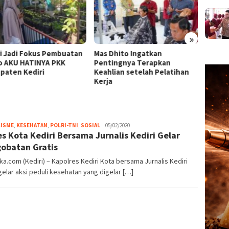
»
Dhito Ingatkan
Prioritaskan Hak Anak, Mas
Sastr
ingnya Terapkan
Dhito Fasilitasi Sidang
Yatra 
lian setelah Pelatihan
Penetapan Wali
Dhito:
a
lewat
admin
LISME
,
KESEHATAN
,
POLRI-TNI
,
SOSIAL
05/02/2020
es Kota Kediri Bersama Jurnalis Kediri Gelar
obatan Gratis
ka.com (Kediri) – Kapolres Kediri Kota bersama Jurnalis Kediri
lar aksi peduli kesehatan yang digelar […]