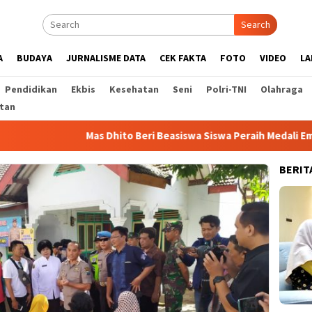
Search
A
BUDAYA
JURNALISME DATA
CEK FAKTA
FOTO
VIDEO
LA
Pendidikan
Ekbis
Kesehatan
Seni
Polri-TNI
Olahraga
tan
Mas Dhito Beri Beasiswa Siswa Peraih Medali Emas LKS Nasion
BERIT