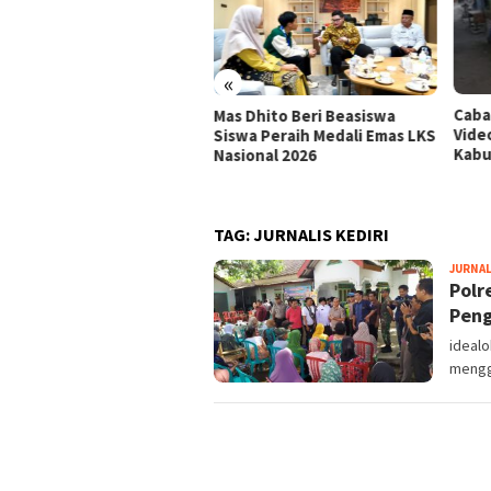
«
Cabai Jadi Fokus Pembuatan
Mas 
 Dhito Beri Beasiswa
Video AKU HATINYA PKK
Pent
wa Peraih Medali Emas LKS
Kabupaten Kediri
Keah
ional 2026
Kerj
TAG:
JURNALIS KEDIRI
JURNA
Polr
Peng
idealo
mengge