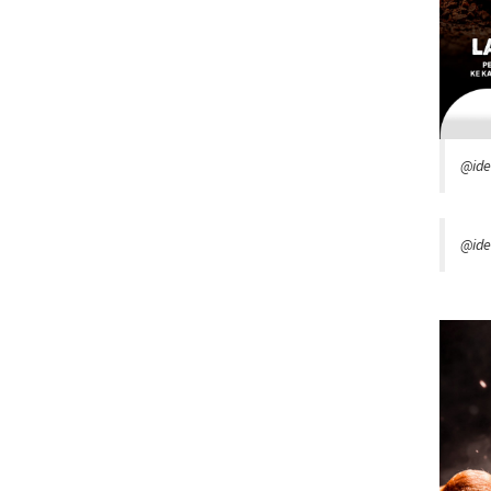
@id
@ide