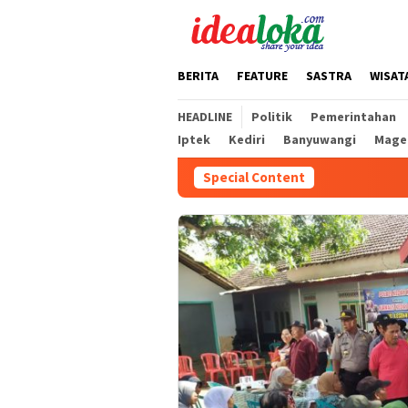
Skip
to
content
BERITA
FEATURE
SASTRA
WISAT
HEADLINE
Politik
Pemerintahan
Iptek
Kediri
Banyuwangi
Mage
Special Content