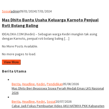
Sosial
admin
09/01/2024
17/01/2024
Mas Dhito Bantu Usaha Keluarga Karnoto Penjual
Roti Bolang Baling
IDEALOKA.COM (Kediri) – Sebagian warga Kediri mungkin tak asing
dengan Karnoto, penjual roti bolang baling […]
No More Posts Available.
No more pages to load.
View More
Berita Utama
Berita
,
Headline
,
Kediri
,
Pendidikan
05/08/2026
Mas Dhito Beri Beasiswa Siswa Peraih Medali Emas LKS Nasional
2026
Berita
,
Headline
,
Kediri
,
Sosial
20/07/2026
Cabai Jadi Fokus Pembuatan Video AKU HATINYA PKK Kabupaten