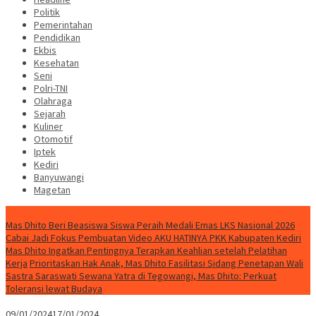
Politik
Pemerintahan
Pendidikan
Ekbis
Kesehatan
Seni
Polri-TNI
Olahraga
Sejarah
Kuliner
Otomotif
Iptek
Kediri
Banyuwangi
Magetan
Special Content
Mas Dhito Beri Beasiswa Siswa Peraih Medali Emas LKS Nasional 2026
Cabai Jadi Fokus Pembuatan Video AKU HATINYA PKK Kabupaten Kediri
Mas Dhito Ingatkan Pentingnya Terapkan Keahlian setelah Pelatihan
Kerja
Prioritaskan Hak Anak, Mas Dhito Fasilitasi Sidang Penetapan Wali
Sastra Saraswati Sewana Yatra di Tegowangi, Mas Dhito: Perkuat
Toleransi lewat Budaya
09/01/2024
17/01/2024