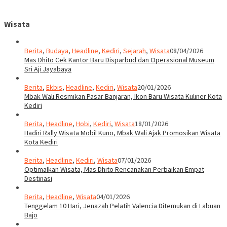
Wisata
Berita
,
Budaya
,
Headline
,
Kediri
,
Sejarah
,
Wisata
08/04/2026
Mas Dhito Cek Kantor Baru Disparbud dan Operasional Museum
Sri Aji Jayabaya
Berita
,
Ekbis
,
Headline
,
Kediri
,
Wisata
20/01/2026
Mbak Wali Resmikan Pasar Banjaran, Ikon Baru Wisata Kuliner Kota
Kediri
Berita
,
Headline
,
Hobi
,
Kediri
,
Wisata
18/01/2026
Hadiri Rally Wisata Mobil Kuno, Mbak Wali Ajak Promosikan Wisata
Kota Kediri
Berita
,
Headline
,
Kediri
,
Wisata
07/01/2026
Optimalkan Wisata, Mas Dhito Rencanakan Perbaikan Empat
Destinasi
Berita
,
Headline
,
Wisata
04/01/2026
Tenggelam 10 Hari, Jenazah Pelatih Valencia Ditemukan di Labuan
Bajo