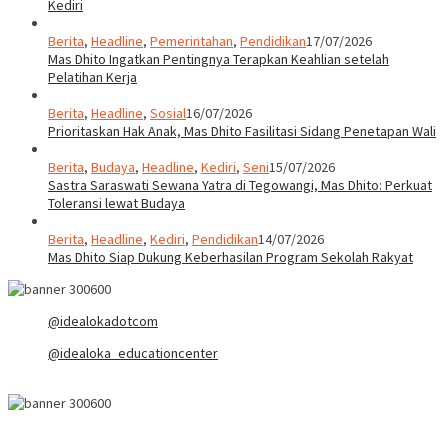
Kediri
Berita
,
Headline
,
Pemerintahan
,
Pendidikan
17/07/2026
Mas Dhito Ingatkan Pentingnya Terapkan Keahlian setelah
Pelatihan Kerja
Berita
,
Headline
,
Sosial
16/07/2026
Prioritaskan Hak Anak, Mas Dhito Fasilitasi Sidang Penetapan Wali
Berita
,
Budaya
,
Headline
,
Kediri
,
Seni
15/07/2026
Sastra Saraswati Sewana Yatra di Tegowangi, Mas Dhito: Perkuat
Toleransi lewat Budaya
Berita
,
Headline
,
Kediri
,
Pendidikan
14/07/2026
Mas Dhito Siap Dukung Keberhasilan Program Sekolah Rakyat
@idealokadotcom
@idealoka_educationcenter