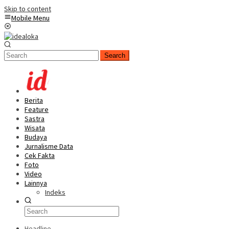
Skip to content
Mobile Menu
Search
Berita
Feature
Sastra
Wisata
Budaya
Jurnalisme Data
Cek Fakta
Foto
Video
Lainnya
Indeks
Headline