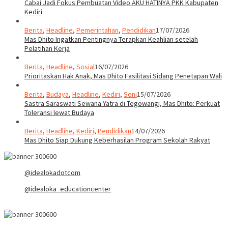
Cabai Jadi Fokus Pembuatan Video AKU HATINYA PKK Kabupaten
Kediri
Berita
,
Headline
,
Pemerintahan
,
Pendidikan
17/07/2026
Mas Dhito Ingatkan Pentingnya Terapkan Keahlian setelah
Pelatihan Kerja
Berita
,
Headline
,
Sosial
16/07/2026
Prioritaskan Hak Anak, Mas Dhito Fasilitasi Sidang Penetapan Wali
Berita
,
Budaya
,
Headline
,
Kediri
,
Seni
15/07/2026
Sastra Saraswati Sewana Yatra di Tegowangi, Mas Dhito: Perkuat
Toleransi lewat Budaya
Berita
,
Headline
,
Kediri
,
Pendidikan
14/07/2026
Mas Dhito Siap Dukung Keberhasilan Program Sekolah Rakyat
@idealokadotcom
@idealoka_educationcenter