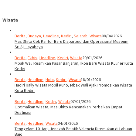
Wisata
Berita
,
Budaya
,
Headline
,
Kediri
,
Sejarah
,
Wisata
08/04/2026
Mas Dhito Cek Kantor Baru Disparbud dan Operasional Museum
Sri Aji Jayabaya
Berita
,
Ekbis
,
Headline
,
Kediri
,
Wisata
20/01/2026
Mbak Wali Resmikan Pasar Banjaran, Ikon Baru Wisata Kuliner Kota
Kediri
Berita
,
Headline
,
Hobi
,
Kediri
,
Wisata
18/01/2026
Hadiri Rally Wisata Mobil Kuno, Mbak Wali Ajak Promosikan Wisata
Kota Kediri
Berita
,
Headline
,
Kediri
,
Wisata
07/01/2026
Optimalkan Wisata, Mas Dhito Rencanakan Perbaikan Empat
Destinasi
Berita
,
Headline
,
Wisata
04/01/2026
Tenggelam 10 Hari, Jenazah Pelatih Valencia Ditemukan di Labuan
Bajo