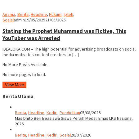
Agama
,
Berita
,
Headline
,
Hukum
,
Iptek
,
Sosial
admin
19/05/2025
21/05/2025
Stating the Prophet Muhammad was Fictive, This
YouTuber was Arrested
IDEALOKA.COM – The high potential for advertising broadcasts on social
media motivates content creators to […]
No More Posts Available.
No more pages to load.
View More
Berita Utama
Berita
,
Headline
,
Kediri
,
Pendidikan
05/08/2026
Mas Dhito Beri Beasiswa Siswa Peraih Medali Emas LKS Nasional
2026
Berita
,
Headline
,
Kediri
,
Sosial
20/07/2026