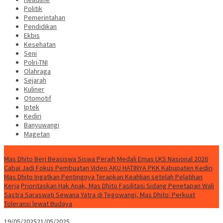
Politik
Pemerintahan
Pendidikan
Ekbis
Kesehatan
Seni
Polri-TNI
Olahraga
Sejarah
Kuliner
Otomotif
Iptek
Kediri
Banyuwangi
Magetan
Special Content
Mas Dhito Beri Beasiswa Siswa Peraih Medali Emas LKS Nasional 2026
Cabai Jadi Fokus Pembuatan Video AKU HATINYA PKK Kabupaten Kediri
Mas Dhito Ingatkan Pentingnya Terapkan Keahlian setelah Pelatihan
Kerja
Prioritaskan Hak Anak, Mas Dhito Fasilitasi Sidang Penetapan Wali
Sastra Saraswati Sewana Yatra di Tegowangi, Mas Dhito: Perkuat
Toleransi lewat Budaya
19/05/2025
21/05/2025