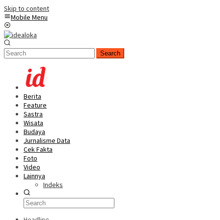
Skip to content
Mobile Menu
Search
Berita
Feature
Sastra
Wisata
Budaya
Jurnalisme Data
Cek Fakta
Foto
Video
Lainnya
Indeks
Headline