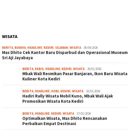
WISATA
BERITA
,
BUDAYA
,
HEADLINE
,
KEDIRI
,
SEJARAH
,
WISATA
08/04/2026
Mas Dhito Cek Kantor Baru Disparbud dan Operasional Museum
Sri Aji Jayabaya
BERITA
,
EKBIS
,
HEADLINE
,
KEDIRI
,
WISATA
20/01/2026
Mbak Wali Resmikan Pasar Banjaran, Ikon Baru Wisata
Kuliner Kota Kediri
BERITA
,
HEADLINE
,
HOBI
,
KEDIRI
,
WISATA
18/01/2026
Hadiri Rally Wisata Mobil Kuno, Mbak Wali Ajak
Promosikan Wisata Kota Kediri
BERITA
,
HEADLINE
,
KEDIRI
,
WISATA
07/01/2026
Optimalkan Wisata, Mas Dhito Rencanakan
Perbaikan Empat Destinasi