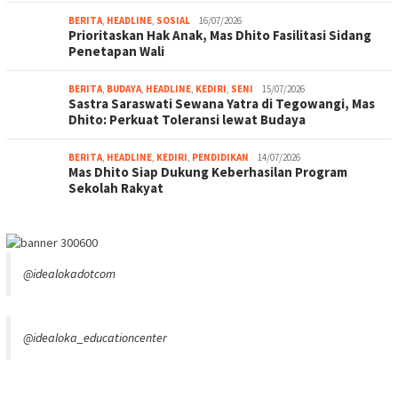
BERITA
,
HEADLINE
,
SOSIAL
16/07/2026
Prioritaskan Hak Anak, Mas Dhito Fasilitasi Sidang
Penetapan Wali
BERITA
,
BUDAYA
,
HEADLINE
,
KEDIRI
,
SENI
15/07/2026
Sastra Saraswati Sewana Yatra di Tegowangi, Mas
Dhito: Perkuat Toleransi lewat Budaya
BERITA
,
HEADLINE
,
KEDIRI
,
PENDIDIKAN
14/07/2026
Mas Dhito Siap Dukung Keberhasilan Program
Sekolah Rakyat
@idealokadotcom
@idealoka_educationcenter