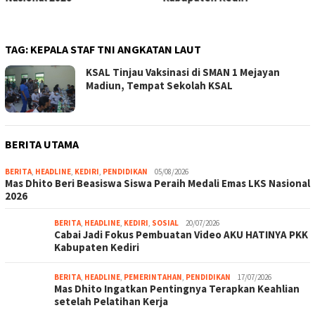
Kerja
TAG:
KEPALA STAF TNI ANGKATAN LAUT
KSAL Tinjau Vaksinasi di SMAN 1 Mejayan
Madiun, Tempat Sekolah KSAL
BERITA UTAMA
BERITA
,
HEADLINE
,
KEDIRI
,
PENDIDIKAN
05/08/2026
Mas Dhito Beri Beasiswa Siswa Peraih Medali Emas LKS Nasional
2026
BERITA
,
HEADLINE
,
KEDIRI
,
SOSIAL
20/07/2026
Cabai Jadi Fokus Pembuatan Video AKU HATINYA PKK
Kabupaten Kediri
BERITA
,
HEADLINE
,
PEMERINTAHAN
,
PENDIDIKAN
17/07/2026
Mas Dhito Ingatkan Pentingnya Terapkan Keahlian
setelah Pelatihan Kerja