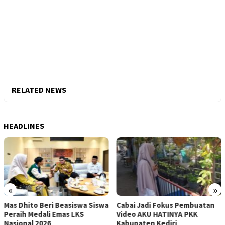
RELATED NEWS
HEADLINES
«
»
a
Cabai Jadi Fokus Pembuatan
Mas Dhito Ingatkan
Video AKU HATINYA PKK
Pentingnya Terapkan
Kabupaten Kediri
Keahlian setelah Pelatihan