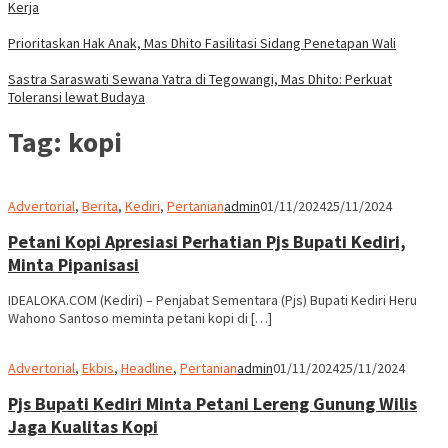
Kerja
Prioritaskan Hak Anak, Mas Dhito Fasilitasi Sidang Penetapan Wali
Sastra Saraswati Sewana Yatra di Tegowangi, Mas Dhito: Perkuat
Toleransi lewat Budaya
Tag:
kopi
Advertorial
,
Berita
,
Kediri
,
Pertanian
admin
01/11/2024
25/11/2024
Petani Kopi Apresiasi Perhatian Pjs Bupati Kediri,
Minta Pipanisasi
IDEALOKA.COM (Kediri) – Penjabat Sementara (Pjs) Bupati Kediri Heru
Wahono Santoso meminta petani kopi di […]
Advertorial
,
Ekbis
,
Headline
,
Pertanian
admin
01/11/2024
25/11/2024
Pjs Bupati Kediri Minta Petani Lereng Gunung Wilis
Jaga Kualitas Kopi