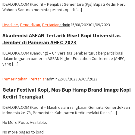
IDEALOKA.COM (Kediri) – Penjabat Sementara (Pjs) Bupati Kediri Heru
Wahono Santoso meminta petani kopi di […]
Headline
,
Pendidikan
,
Pertanian
admin
25/08/2023
01/09/2023
Akademisi ASEAN Tertarik Riset Kopi Universitas
Jember di Pameran AHEC 2023
IDEALOKA.COM (Bandung) – Universitas Jember turut berpartisipasi
dalam kegiatan pameran ASEAN Higher Education Conference (AHEC)
yang […]
Pemerintahan
,
Pertanian
admin
22/08/2023
02/09/2023
Gelar Festival Kopi, Mas Bup Harap Brand Image Kopi
Kediri Terangkat
IDEALOKA.COM (Kediri) – Masih dalam rangkaian Gempita Kemerdekaan
Indonesia ke-78, Pemerintah Kabupaten Kediri melalui Dinas […]
No More Posts Available.
No more pages to load.