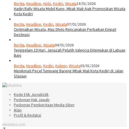
Berita
,
Headline
,
Hobi
,
Kediri
,
Wisata
18/01/2026
Hadiri Rally Wisata Mobil Kuno, Mbak Wali Ajak Promosikan Wisata
Kota Kediri
Berita
,
Headline
,
Kediri
,
Wisata
07/01/2026
Optimalkan Wisata, Mas Dhito Rencanakan Perbaikan Empat
Destinasi
Berita
,
Headline
,
Wisata
04/01/2026
Tenggelam 10 Hari, Jenazah Pelatih Valencia Ditemukan di Labuan
Bajo
Berita
,
Headline
,
Kediri
,
Kuliner
,
Wisata
03/01/2026
Menikmati Pecel Tumpang Bareng Mbak Wali Kota Kediri di Jalan
Stasiun
Kode Etik Jurnalistik
Pedoman Hak Jawab
Pedoman Pemberitaan Media Siber
Iklan
Profil & Redaksi
idealoka.com