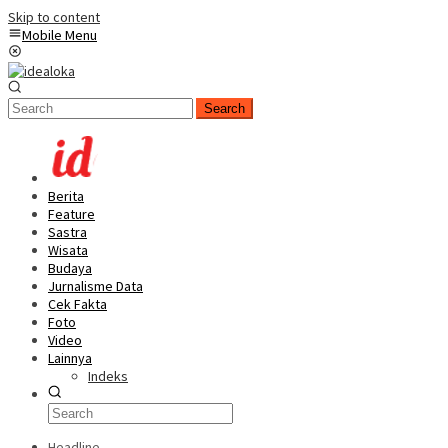
Skip to content
Mobile Menu
Search
Berita
Feature
Sastra
Wisata
Budaya
Jurnalisme Data
Cek Fakta
Foto
Video
Lainnya
Indeks
Headline