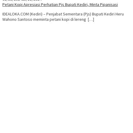
Petani Kopi Apresiasi Perhatian Pjs Bupati Kediri, Minta Pipanisasi
IDEALOKA.COM (Kediri) – Penjabat Sementara (Pjs) Bupati Kediri Heru
Wahono Santoso meminta petani kopi di lereng […]