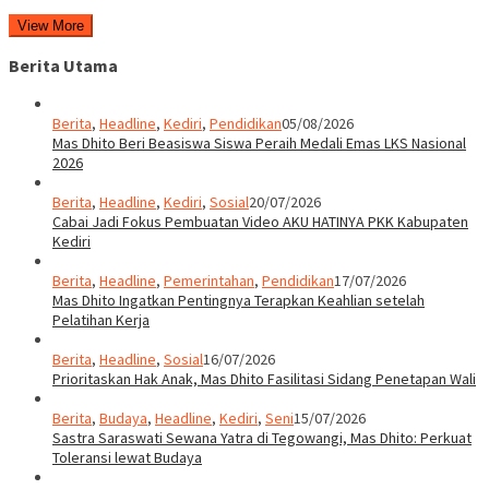
View More
Berita Utama
Berita
,
Headline
,
Kediri
,
Pendidikan
05/08/2026
Mas Dhito Beri Beasiswa Siswa Peraih Medali Emas LKS Nasional
2026
Berita
,
Headline
,
Kediri
,
Sosial
20/07/2026
Cabai Jadi Fokus Pembuatan Video AKU HATINYA PKK Kabupaten
Kediri
Berita
,
Headline
,
Pemerintahan
,
Pendidikan
17/07/2026
Mas Dhito Ingatkan Pentingnya Terapkan Keahlian setelah
Pelatihan Kerja
Berita
,
Headline
,
Sosial
16/07/2026
Prioritaskan Hak Anak, Mas Dhito Fasilitasi Sidang Penetapan Wali
Berita
,
Budaya
,
Headline
,
Kediri
,
Seni
15/07/2026
Sastra Saraswati Sewana Yatra di Tegowangi, Mas Dhito: Perkuat
Toleransi lewat Budaya