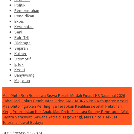
Politik
Pemerintahan
Pendidikan
Ekbis
Kesehatan
Seni
Polri-TNI
Olahraga
Sejarah
Kuliner
Otomotif
Iptek
Kediri
Banyuwangi
Magetan
Special Content
Mas Dhito Beri Beasiswa Siswa Peraih Medali Emas LKS Nasional 2026
Cabai Jadi Fokus Pembuatan Video AKU HATINYA PKK Kabupaten Kediri
Mas Dhito Ingatkan Pentingnya Terapkan Keahlian setelah Pelatihan
Kerja
Prioritaskan Hak Anak, Mas Dhito Fasilitasi Sidang Penetapan Wali
Sastra Saraswati Sewana Yatra di Tegowangi, Mas Dhito: Perkuat
Toleransi lewat Budaya
01/11/2024
25/11/2024