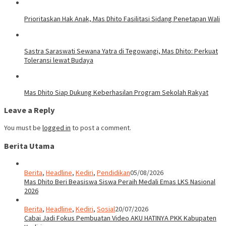
Prioritaskan Hak Anak, Mas Dhito Fasilitasi Sidang Penetapan Wali
Sastra Saraswati Sewana Yatra di Tegowangi, Mas Dhito: Perkuat
Toleransi lewat Budaya
Mas Dhito Siap Dukung Keberhasilan Program Sekolah Rakyat
Leave a Reply
You must be
logged in
to post a comment.
Berita Utama
Berita
,
Headline
,
Kediri
,
Pendidikan
05/08/2026
Mas Dhito Beri Beasiswa Siswa Peraih Medali Emas LKS Nasional
2026
Berita
,
Headline
,
Kediri
,
Sosial
20/07/2026
Cabai Jadi Fokus Pembuatan Video AKU HATINYA PKK Kabupaten