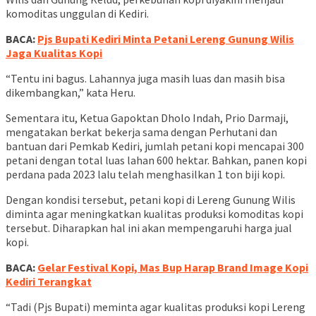
komoditas unggulan di Kediri.
BACA:
Pjs Bupati Kediri Minta Petani Lereng Gunung Wilis
Jaga Kualitas Kopi
“Tentu ini bagus. Lahannya juga masih luas dan masih bisa
dikembangkan,” kata Heru.
Sementara itu, Ketua Gapoktan Dholo Indah, Prio Darmaji,
mengatakan berkat bekerja sama dengan Perhutani dan
bantuan dari Pemkab Kediri, jumlah petani kopi mencapai 300
petani dengan total luas lahan 600 hektar. Bahkan, panen kopi
perdana pada 2023 lalu telah menghasilkan 1 ton biji kopi.
Dengan kondisi tersebut, petani kopi di Lereng Gunung Wilis
diminta agar meningkatkan kualitas produksi komoditas kopi
tersebut. Diharapkan hal ini akan mempengaruhi harga jual
kopi.
BACA:
Gelar Festival Kopi, Mas Bup Harap Brand Image Kopi
Kediri Terangkat
“Tadi (Pjs Bupati) meminta agar kualitas produksi kopi Lereng