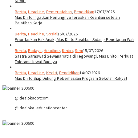
Kediri
Berita
,
Headline
,
Pemerintahan
,
Pendidikan
17/07/2026
Mas Dhito Ingatkan Pentingnya Terapkan Keahlian setelah
Pelatihan Kerja
Berita
,
Headline
,
Sosial
16/07/2026
Prioritaskan Hak Anak, Mas Dhito Fasilitasi Sidang Penetapan Wali
Berita
,
Budaya
,
Headline
,
Kediri
,
Seni
15/07/2026
Sastra Saraswati Sewana Yatra di Tegowangi, Mas Dhito: Perkuat
Toleransi lewat Budaya
Berita
,
Headline
,
Kediri
,
Pendidikan
14/07/2026
Mas Dhito Siap Dukung Keberhasilan Program Sekolah Rakyat
@idealokadotcom
@idealoka_educationcenter