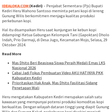
IDEALOKA.COM
(Kediri)
– Penjabat Sementara (Pjs) Bupati
Kediri Heru Wahono Santoso meminta petani kopi di lereng
Gunung Wilis berkomitmen menjaga kualitas produksi
perkebunan kopi.
Hal itu disampaikan Heru saat kunjungan ke kebun kopi
didampingi Ketua Gabungan Kelompok Tani (Gapoktan) Dholo
Indah, Prio Darmaji, di Desa Jugo, Kecamatan Mojo, Selasa, 29
Oktober 2024.
Read More
Mas Dhito Beri Beasiswa Siswa Peraih Medali Emas LKS
Nasional 2026
Cabai Jadi Fokus Pembuatan Video AKU HATINYA PKK
Kabupaten Kediri
Prioritaskan Hak Anak, Mas Dhito Fasilitasi Sidang
Penetapan Wali
Heru mengatakan Kabupaten Kediri merupakan salah satu
kawasan yang mempunyai potensi produksi komoditas kopi
berkualitas. Dengan wilayah dataran tinggi yang diapit Gunung
Wilis dan Gunung Kelud, perkebunan kopi diyakini menjadi