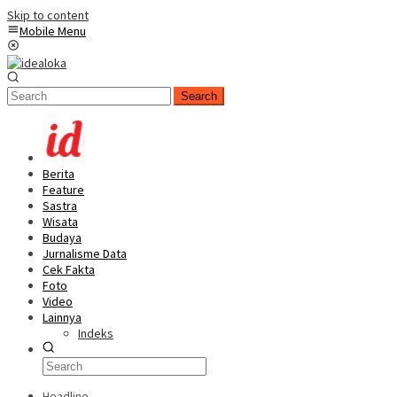
Skip to content
Mobile Menu
Search
Berita
Feature
Sastra
Wisata
Budaya
Jurnalisme Data
Cek Fakta
Foto
Video
Lainnya
Indeks
Headline