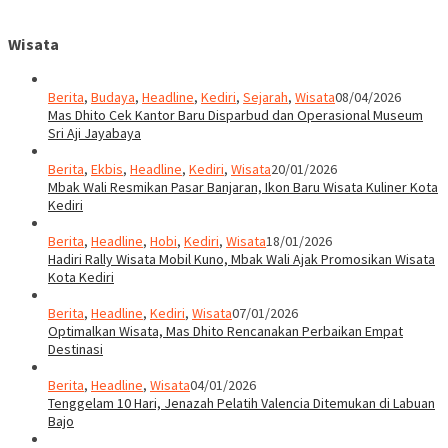
Wisata
Berita
,
Budaya
,
Headline
,
Kediri
,
Sejarah
,
Wisata
08/04/2026
Mas Dhito Cek Kantor Baru Disparbud dan Operasional Museum
Sri Aji Jayabaya
Berita
,
Ekbis
,
Headline
,
Kediri
,
Wisata
20/01/2026
Mbak Wali Resmikan Pasar Banjaran, Ikon Baru Wisata Kuliner Kota
Kediri
Berita
,
Headline
,
Hobi
,
Kediri
,
Wisata
18/01/2026
Hadiri Rally Wisata Mobil Kuno, Mbak Wali Ajak Promosikan Wisata
Kota Kediri
Berita
,
Headline
,
Kediri
,
Wisata
07/01/2026
Optimalkan Wisata, Mas Dhito Rencanakan Perbaikan Empat
Destinasi
Berita
,
Headline
,
Wisata
04/01/2026
Tenggelam 10 Hari, Jenazah Pelatih Valencia Ditemukan di Labuan
Bajo