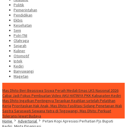
Politik
Pemerintahan
Pendidikan
Ekbis
Kesehatan
Seni
Polri-TNI
Olahraga
Sejarah
Kuliner
Otomotif
Iptek
Kediri
Banyuwangi
Magetan
Special Content
Mas Dhito Beri Beasiswa Siswa Peraih Medali Emas LKS Nasional 2026
Cabai Jadi Fokus Pembuatan Video AKU HATINYA PKK Kabupaten Kediri
Mas Dhito Ingatkan Pentingnya Terapkan Keahlian setelah Pelatihan
Kerja
Prioritaskan Hak Anak, Mas Dhito Fasilitasi Sidang Penetapan Wali
Sastra Saraswati Sewana Yatra di Tegowangi, Mas Dhito: Perkuat
Toleransi lewat Budaya
Home
Advertorial
Petani Kopi Apresiasi Perhatian Pjs Bupati
Kediri, Minta Pipanisasi