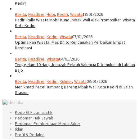
Kediri
Berita
,
Headline
,
Hobi
,
Kediri
,
Wisata
18/01/2026
Hadiri Rally Wisata Mobil Kuno, Mbak Wali Ajak Promosikan Wisata
Kota Kediri
Berita
,
Headline
,
Kediri
,
Wisata
07/01/2026
Optimalkan Wisata, Mas Dhito Rencanakan Perbaikan Empat
Destinasi
Berita
,
Headline
,
Wisata
04/01/2026
Tenggelam 10 Hari, Jenazah Pelatih Valencia Ditemukan di Labuan
Bajo
Berita
,
Headline
,
Kediri
,
Kuliner
,
Wisata
03/01/2026
Menikmati Pecel Tumpang Bareng Mbak Wali Kota Kediri di Jalan
Stasiun
Kode Etik Jurnalistik
Pedoman Hak Jawab
Pedoman Pemberitaan Media Siber
Iklan
Profil & Redaksi