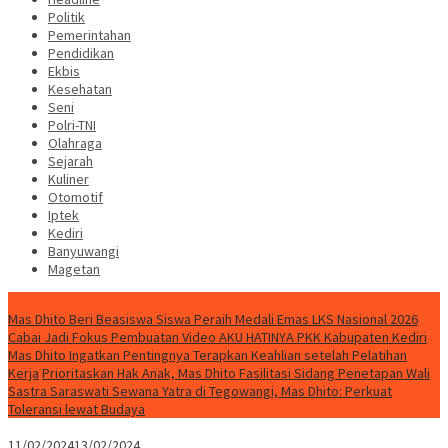
Politik
Pemerintahan
Pendidikan
Ekbis
Kesehatan
Seni
Polri-TNI
Olahraga
Sejarah
Kuliner
Otomotif
Iptek
Kediri
Banyuwangi
Magetan
Special Content
Mas Dhito Beri Beasiswa Siswa Peraih Medali Emas LKS Nasional 2026
Cabai Jadi Fokus Pembuatan Video AKU HATINYA PKK Kabupaten Kediri
Mas Dhito Ingatkan Pentingnya Terapkan Keahlian setelah Pelatihan
Kerja
Prioritaskan Hak Anak, Mas Dhito Fasilitasi Sidang Penetapan Wali
Sastra Saraswati Sewana Yatra di Tegowangi, Mas Dhito: Perkuat
Toleransi lewat Budaya
11/02/2024
13/02/2024