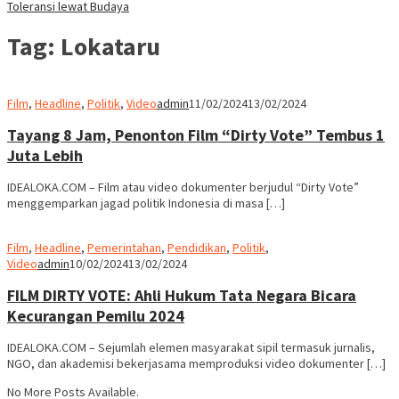
Toleransi lewat Budaya
Tag:
Lokataru
Film
,
Headline
,
Politik
,
Video
admin
11/02/2024
13/02/2024
Tayang 8 Jam, Penonton Film “Dirty Vote” Tembus 1
Juta Lebih
IDEALOKA.COM – Film atau video dokumenter berjudul “Dirty Vote”
menggemparkan jagad politik Indonesia di masa […]
Film
,
Headline
,
Pemerintahan
,
Pendidikan
,
Politik
,
Video
admin
10/02/2024
13/02/2024
FILM DIRTY VOTE: Ahli Hukum Tata Negara Bicara
Kecurangan Pemilu 2024
IDEALOKA.COM – Sejumlah elemen masyarakat sipil termasuk jurnalis,
NGO, dan akademisi bekerjasama memproduksi video dokumenter […]
No More Posts Available.