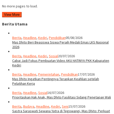
No more pages to load.
View More
Berita Utama
Berita
,
Headline
,
Kediri
,
Pendidikan
05/08/2026
Mas Dhito Beri Beasiswa Siswa Peraih Medali Emas LKS Nasional
2026
Berita
,
Headline
,
Kediri
,
Sosial
20/07/2026
Cabai Jadi Fokus Pembuatan Video AKU HATINYA PKK Kabupaten
Kediri
Berita
,
Headline
,
Pemerintahan
,
Pendidikan
17/07/2026
Mas Dhito Ingatkan Pentingnya Terapkan Keahlian setelah
Pelatihan Kerja
Berita
,
Headline
,
Sosial
16/07/2026
Prioritaskan Hak Anak, Mas Dhito Fasilitasi Sidang Penetapan Wali
Berita
,
Budaya
,
Headline
,
Kediri
,
Seni
15/07/2026
Sastra Saraswati Sewana Yatra di Tegowangi, Mas Dhito: Perkuat