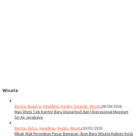
Wisata
Berita
,
Budaya
,
Headline
,
Kediri
,
Sejarah
,
Wisata
08/04/2026
Mas Dhito Cek Kantor Baru Disparbud dan Operasional Museum
Sri Aji Jayabaya
Berita
,
Ekbis
,
Headline
,
Kediri
,
Wisata
20/01/2026
Mbak Wali Resmikan Pasar Banjaran, Ikon Baru Wisata Kuliner Kota