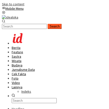
Skip to content
Mobile Menu
Search
Berita
Feature
Sastra
Wisata
Budaya
Jurnalisme Data
Cek Fakta
Foto
Video
Lainnya
Indeks
Headline