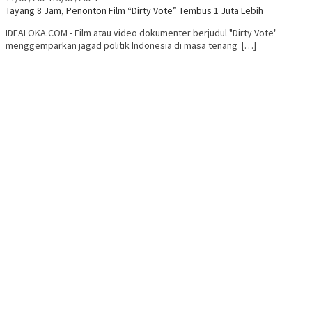
Tayang 8 Jam, Penonton Film “Dirty Vote” Tembus 1 Juta Lebih
IDEALOKA.COM - Film atau video dokumenter berjudul "Dirty Vote"
menggemparkan jagad politik Indonesia di masa tenang […]