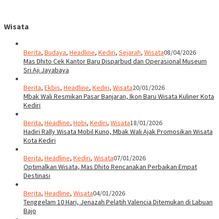
Wisata
Berita
,
Budaya
,
Headline
,
Kediri
,
Sejarah
,
Wisata
08/04/2026
Mas Dhito Cek Kantor Baru Disparbud dan Operasional Museum
Sri Aji Jayabaya
Berita
,
Ekbis
,
Headline
,
Kediri
,
Wisata
20/01/2026
Mbak Wali Resmikan Pasar Banjaran, Ikon Baru Wisata Kuliner Kota
Kediri
Berita
,
Headline
,
Hobi
,
Kediri
,
Wisata
18/01/2026
Hadiri Rally Wisata Mobil Kuno, Mbak Wali Ajak Promosikan Wisata
Kota Kediri
Berita
,
Headline
,
Kediri
,
Wisata
07/01/2026
Optimalkan Wisata, Mas Dhito Rencanakan Perbaikan Empat
Destinasi
Berita
,
Headline
,
Wisata
04/01/2026
Tenggelam 10 Hari, Jenazah Pelatih Valencia Ditemukan di Labuan
Bajo