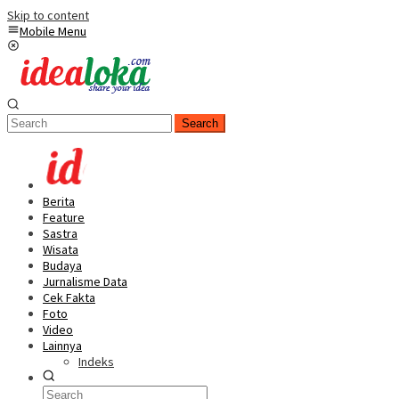
Skip to content
Mobile Menu
Search
Berita
Feature
Sastra
Wisata
Budaya
Jurnalisme Data
Cek Fakta
Foto
Video
Lainnya
Indeks