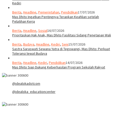
Kediri
Berita
,
Headline
,
Pemerintahan
,
Pendidikan
17/07/2026
Mas Dhito Ingatkan Pentingnya Terapkan Keahlian setelah
Pelatihan Kerja
Berita
,
Headline
,
Sosial
16/07/2026
Prioritaskan Hak Anak, Mas Dhito Fasilitasi Sidang Penetapan Wali
Berita
,
Budaya
,
Headline
,
Kediri
,
Seni
15/07/2026
Sastra Saraswati Sewana Yatra di Tegowangi, Mas Dhito: Perkuat
Toleransi lewat Budaya
Berita
,
Headline
,
Kediri
,
Pendidikan
14/07/2026
Mas Dhito Siap Dukung Keberhasilan Program Sekolah Rakyat
@idealokadotcom
@idealoka_educationcenter