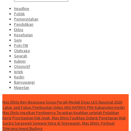
Headline
Politik
Pemerintahan
Pendidikan
Ekbis
Kesehatan
Seni
Polri-TNI
Olahraga
Sejarah
Kuliner
Otomotif
Iptek
Kediri
Banyuwangi
Magetan
Special Content
Mas Dhito Beri Beasiswa Siswa Peraih Medali Emas LKS Nasional 2026
Cabai Jadi Fokus Pembuatan Video AKU HATINYA PKK Kabupaten Kediri
Mas Dhito Ingatkan Pentingnya Terapkan Keahlian setelah Pelatihan
Kerja
Prioritaskan Hak Anak, Mas Dhito Fasilitasi Sidang Penetapan Wali
Sastra Saraswati Sewana Yatra di Tegowangi, Mas Dhito: Perkuat
Toleransi lewat Budaya