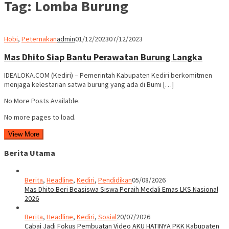
Tag:
Lomba Burung
Hobi
,
Peternakan
admin
01/12/2023
07/12/2023
Mas Dhito Siap Bantu Perawatan Burung Langka
IDEALOKA.COM (Kediri) – Pemerintah Kabupaten Kediri berkomitmen
menjaga kelestarian satwa burung yang ada di Bumi […]
No More Posts Available.
No more pages to load.
View More
Berita Utama
Berita
,
Headline
,
Kediri
,
Pendidikan
05/08/2026
Mas Dhito Beri Beasiswa Siswa Peraih Medali Emas LKS Nasional
2026
Berita
,
Headline
,
Kediri
,
Sosial
20/07/2026
Cabai Jadi Fokus Pembuatan Video AKU HATINYA PKK Kabupaten