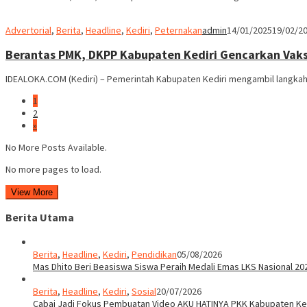
Advertorial
,
Berita
,
Headline
,
Kediri
,
Peternakan
admin
14/01/2025
19/02/2
Berantas PMK, DKPP Kabupaten Kediri Gencarkan Vak
IDEALOKA.COM (Kediri) – Pemerintah Kabupaten Kediri mengambil langka
1
2
»
No More Posts Available.
No more pages to load.
View More
Berita Utama
Berita
,
Headline
,
Kediri
,
Pendidikan
05/08/2026
Mas Dhito Beri Beasiswa Siswa Peraih Medali Emas LKS Nasional 20
Berita
,
Headline
,
Kediri
,
Sosial
20/07/2026
Cabai Jadi Fokus Pembuatan Video AKU HATINYA PKK Kabupaten Ked