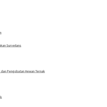
n
ukan Surveilans
r dan Pengobatan Hewan Ternak
ak