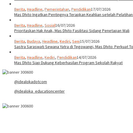
Berita
,
Headline
,
Pemerintahan
,
Pendidikan
17/07/2026
Mas Dhito Ingatkan Pentingnya Terapkan Keahlian setelah Pelatihan
Berita
,
Headline
,
Sosial
16/07/2026
Prioritaskan Hak Anak, Mas Dhito Fasilitasi Sidang Penetapan Wali
Berita
,
Budaya
,
Headline
,
Kediri
,
Seni
15/07/2026
Sastra Saraswati Sewana Yatra di Tegowangi, Mas Dhito: Perkuat T
Berita
,
Headline
,
Kediri
,
Pendidikan
14/07/2026
Mas Dhito Siap Dukung Keberhasilan Program Sekolah Rakyat
@idealokadotcom
@idealoka_educationcenter