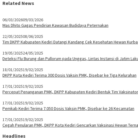
Related News
06/03/2026
09/03/2026
Mas Dhito Gagas Pendirian Kawasan Budidaya Peternakan
22/05/2025
08/06/2025
Tim DKPP Kabupaten Kediri Datangi Kandang Cek Kesehatan Hewan Kurba
19/05/2025
24/05/2025
Deteksi Flu Burung dan Pullorum pada Unggas, Lintas Instansi di Jatim Lak
18/01/2025
19/02/2025
DKPP Kota Kediri Terima 300 Dosis Vaksin PMK, Disebar ke Tiga Kelurahan
17/01/2025
19/02/2025
Percepat Penanganan PMK, DKPP Kabupaten Kediri Bentuk Tim Vaksinato
17/01/2025
19/02/2025
Pemkab Kediri Terima 7.050 Dosis Vaksin PMK, Disebar ke 26 Kecamatan
17/01/2025
19/02/2025
Cegah Penularan PMK, DKPP Kota Kediri Gencarkan Vaksinasi Hewan Tern
Headlines