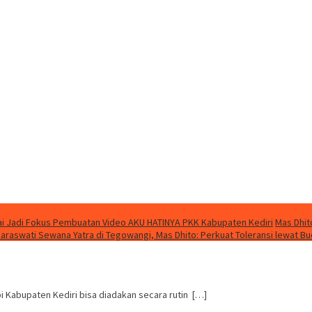
i Jadi Fokus Pembuatan Video AKU HATINYA PKK Kabupaten Kediri
Mas Dhit
Saraswati Sewana Yatra di Tegowangi, Mas Dhito: Perkuat Toleransi lewat B
 Kabupaten Kediri bisa diadakan secara rutin […]