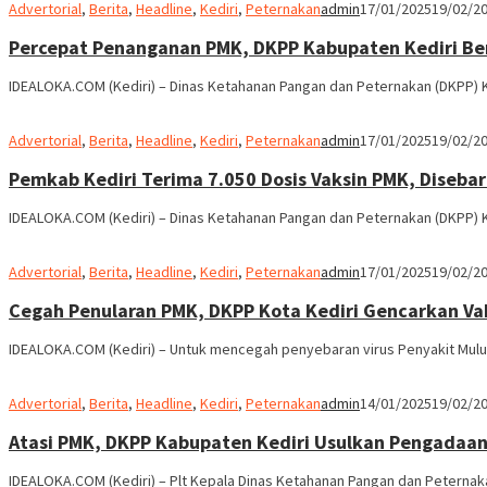
Advertorial
,
Berita
,
Headline
,
Kediri
,
Peternakan
admin
17/01/2025
19/02/2
Percepat Penanganan PMK, DKPP Kabupaten Kediri Be
IDEALOKA.COM (Kediri) – Dinas Ketahanan Pangan dan Peternakan (DKPP)
Advertorial
,
Berita
,
Headline
,
Kediri
,
Peternakan
admin
17/01/2025
19/02/2
Pemkab Kediri Terima 7.050 Dosis Vaksin PMK, Diseba
IDEALOKA.COM (Kediri) – Dinas Ketahanan Pangan dan Peternakan (DKPP) 
Advertorial
,
Berita
,
Headline
,
Kediri
,
Peternakan
admin
17/01/2025
19/02/2
Cegah Penularan PMK, DKPP Kota Kediri Gencarkan Va
IDEALOKA.COM (Kediri) – Untuk mencegah penyebaran virus Penyakit Mulut 
Advertorial
,
Berita
,
Headline
,
Kediri
,
Peternakan
admin
14/01/2025
19/02/2
Atasi PMK, DKPP Kabupaten Kediri Usulkan Pengadaan 
IDEALOKA.COM (Kediri) – Plt Kepala Dinas Ketahanan Pangan dan Peternak