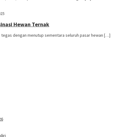
025
sinasi Hewan Ternak
h tegas dengan menutup sementara seluruh pasar hewan […]
26
iri