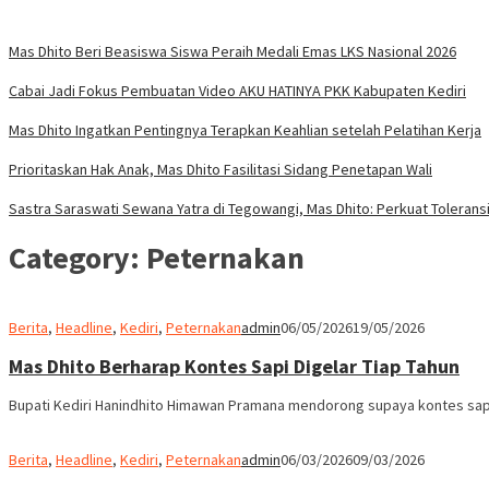
Mas Dhito Beri Beasiswa Siswa Peraih Medali Emas LKS Nasional 2026
Cabai Jadi Fokus Pembuatan Video AKU HATINYA PKK Kabupaten Kediri
Mas Dhito Ingatkan Pentingnya Terapkan Keahlian setelah Pelatihan Kerja
Prioritaskan Hak Anak, Mas Dhito Fasilitasi Sidang Penetapan Wali
Sastra Saraswati Sewana Yatra di Tegowangi, Mas Dhito: Perkuat Tolerans
Category:
Peternakan
Berita
,
Headline
,
Kediri
,
Peternakan
admin
06/05/2026
19/05/2026
Mas Dhito Berharap Kontes Sapi Digelar Tiap Tahun
Bupati Kediri Hanindhito Himawan Pramana mendorong supaya kontes sapi 
Berita
,
Headline
,
Kediri
,
Peternakan
admin
06/03/2026
09/03/2026