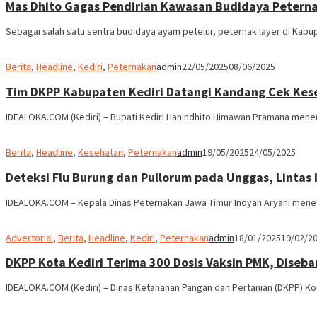
Mas Dhito Gagas Pendirian Kawasan Budidaya Petern
Sebagai salah satu sentra budidaya ayam petelur, peternak layer di Kab
Berita
,
Headline
,
Kediri
,
Peternakan
admin
22/05/2025
08/06/2025
Tim DKPP Kabupaten Kediri Datangi Kandang Cek Ke
IDEALOKA.COM (Kediri) – Bupati Kediri Hanindhito Himawan Pramana mene
Berita
,
Headline
,
Kesehatan
,
Peternakan
admin
19/05/2025
24/05/2025
Deteksi Flu Burung dan Pullorum pada Unggas, Lintas 
IDEALOKA.COM – Kepala Dinas Peternakan Jawa Timur Indyah Aryani men
Advertorial
,
Berita
,
Headline
,
Kediri
,
Peternakan
admin
18/01/2025
19/02/2
DKPP Kota Kediri Terima 300 Dosis Vaksin PMK, Diseba
IDEALOKA.COM (Kediri) – Dinas Ketahanan Pangan dan Pertanian (DKPP) Ko