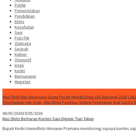
Politik
Pemerintahan
Pendidikan
Ekbis
Kesehatan
Seni
Polri-TNI
Olahraga
Sejarah
Kuliner
Otomotif
Iptek
Kediri
Banyuwangi
Magetan
Special Content
Mas Dhito Beri Beasiswa Siswa Peraih Medali Emas LKS Nasional 2026
Caba
Prioritaskan Hak Anak, Mas Dhito Fasilitasi Sidang Penetapan Wali
Sastra 
06/05/2026
19/05/2026
Mas Dhito Berharap Kontes Sapi Digelar Tiap Tahun
Bupati Kediri Hanindhito Himawan Pramana mendorong supaya kontes sapi