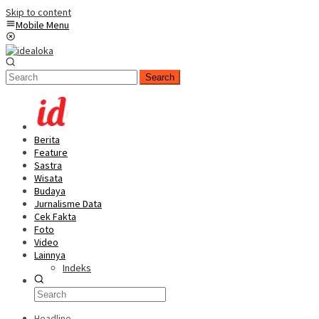
Skip to content
Mobile Menu
Search
Berita
Feature
Sastra
Wisata
Budaya
Jurnalisme Data
Cek Fakta
Foto
Video
Lainnya
Indeks
Headline