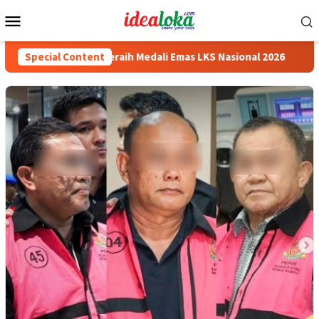
Skip
Mobile
to
Menu
content
siswa Siswa Peraih Medali Emas LKS Nasional 2026
Special Content
Cabai 