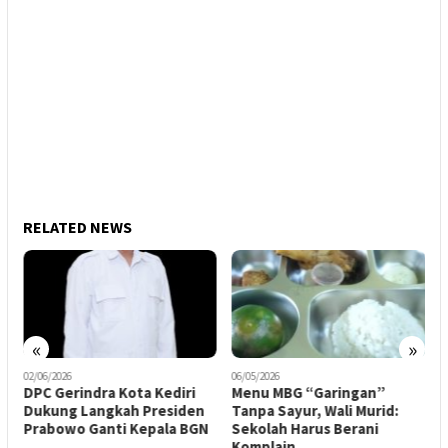
RELATED NEWS
«
»
02/06/2026
06/05/2026
1
DPC Gerindra Kota Kediri
Menu MBG “Garingan”
E
Dukung Langkah Presiden
Tanpa Sayur, Wali Murid:
M
Prabowo Ganti Kepala BGN
Sekolah Harus Berani
S
Komplain