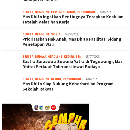
BERITA
,
HEADLINE
,
PEMERINTAHAN
,
PENDIDIKAN
17/07/2026
Mas Dhito Ingatkan Pentingnya Terapkan Keahlian
setelah Pelatihan Kerja
BERITA
,
HEADLINE
,
SOSIAL
16/07/2026
Prioritaskan Hak Anak, Mas Dhito Fasilitasi Sidang
Penetapan Wali
BERITA
,
BUDAYA
,
HEADLINE
,
KEDIRI
,
SENI
15/07/2026
Sastra Saraswati Sewana Yatra di Tegowangi, Mas
Dhito: Perkuat Toleransi lewat Budaya
BERITA
,
HEADLINE
,
KEDIRI
,
PENDIDIKAN
14/07/2026
Mas Dhito Siap Dukung Keberhasilan Program
Sekolah Rakyat