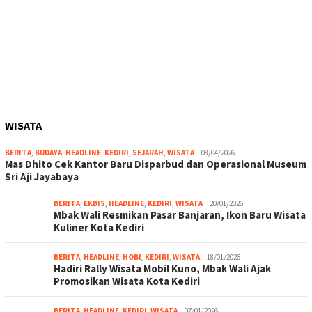
WISATA
BERITA
,
BUDAYA
,
HEADLINE
,
KEDIRI
,
SEJARAH
,
WISATA
08/04/2026
Mas Dhito Cek Kantor Baru Disparbud dan Operasional Museum
Sri Aji Jayabaya
BERITA
,
EKBIS
,
HEADLINE
,
KEDIRI
,
WISATA
20/01/2026
Mbak Wali Resmikan Pasar Banjaran, Ikon Baru Wisata
Kuliner Kota Kediri
BERITA
,
HEADLINE
,
HOBI
,
KEDIRI
,
WISATA
18/01/2026
Hadiri Rally Wisata Mobil Kuno, Mbak Wali Ajak
Promosikan Wisata Kota Kediri
BERITA
,
HEADLINE
,
KEDIRI
,
WISATA
07/01/2026