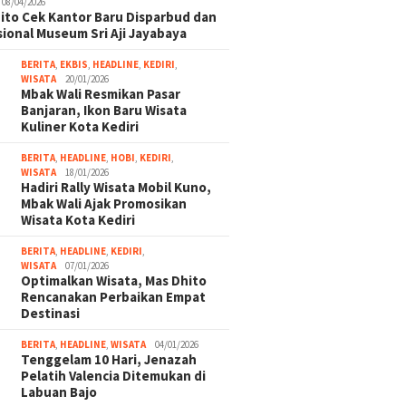
08/04/2026
ito Cek Kantor Baru Disparbud dan
ional Museum Sri Aji Jayabaya
BERITA
,
EKBIS
,
HEADLINE
,
KEDIRI
,
WISATA
20/01/2026
Mbak Wali Resmikan Pasar
Banjaran, Ikon Baru Wisata
Kuliner Kota Kediri
BERITA
,
HEADLINE
,
HOBI
,
KEDIRI
,
WISATA
18/01/2026
Hadiri Rally Wisata Mobil Kuno,
Mbak Wali Ajak Promosikan
Wisata Kota Kediri
BERITA
,
HEADLINE
,
KEDIRI
,
WISATA
07/01/2026
Optimalkan Wisata, Mas Dhito
Rencanakan Perbaikan Empat
Destinasi
BERITA
,
HEADLINE
,
WISATA
04/01/2026
Tenggelam 10 Hari, Jenazah
Pelatih Valencia Ditemukan di
Labuan Bajo