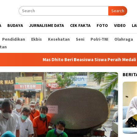
Search
A
BUDAYA
JURNALISME DATA
CEK FAKTA
FOTO
VIDEO
LA
Pendidikan
Ekbis
Kesehatan
Seni
Polri-TNI
Olahraga
tan
Mas Dhito Beri Beasiswa Siswa Peraih Medali Emas LKS Nasi
BERIT