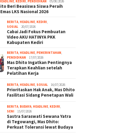
HEADLINE
,
KEDIRI
,
PENDIDIKAN
05/08/2026
ito Beri Beasiswa Siswa Peraih
 Emas LKS Nasional 2026
BERITA
,
HEADLINE
,
KEDIRI
,
SOSIAL
20/07/2026
Cabai Jadi Fokus Pembuatan
Video AKU HATINYA PKK
Kabupaten Kediri
BERITA
,
HEADLINE
,
PEMERINTAHAN
,
PENDIDIKAN
17/07/2026
Mas Dhito Ingatkan Pentingnya
Terapkan Keahlian setelah
Pelatihan Kerja
BERITA
,
HEADLINE
,
SOSIAL
16/07/2026
Prioritaskan Hak Anak, Mas Dhito
Fasilitasi Sidang Penetapan Wali
BERITA
,
BUDAYA
,
HEADLINE
,
KEDIRI
,
SENI
15/07/2026
Sastra Saraswati Sewana Yatra
di Tegowangi, Mas Dhito:
Perkuat Toleransi lewat Budaya