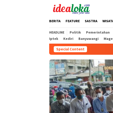
Skip
to
content
BERITA
FEATURE
SASTRA
WISAT
HEADLINE
Politik
Pemerintahan
Iptek
Kediri
Banyuwangi
Mage
Special Content