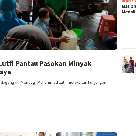
BERITA
,
Mas Dh
Medali
Lutfi Pantau Pasokan Minyak
baya
erdagangan (Mendag) Muhammad Lutfi melakukan kunjungan