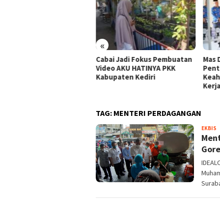
«
Cabai Jadi Fokus Pembuatan
Mas 
 Dhito Beri Beasiswa
Video AKU HATINYA PKK
Pent
wa Peraih Medali Emas LKS
Kabupaten Kediri
Keah
ional 2026
Kerj
TAG:
MENTERI PERDAGANGAN
a
EKBIS
Ment
Gore
IDEAL
Muham
Surab