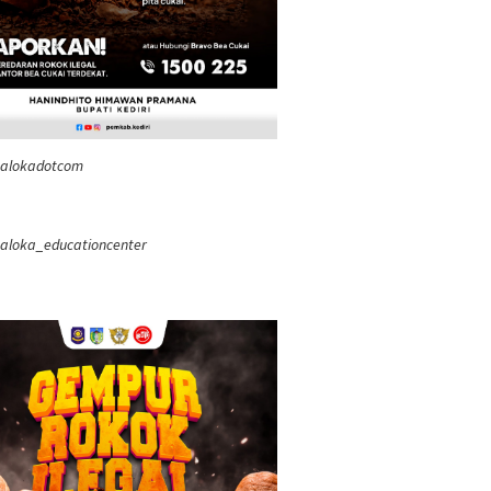
ealokadotcom
aloka_educationcenter