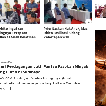
»
Dhito Ingatkan
Prioritaskan Hak Anak, Mas
Sastr
ingnya Terapkan
Dhito Fasilitasi Sidang
Yatra 
lian setelah Pelatihan
Penetapan Wali
Dhito:
a
lewat
dmin
18/02/2022
eri Perdagangan Lutfi Pantau Pasokan Minyak
ng Curah di Surabaya
OKA.COM (Surabaya) – Menteri Perdagangan (Mendag)
mad Lutfi melakukan kunjungan kerja ke Pasar Tambahrejo,
aya, […]