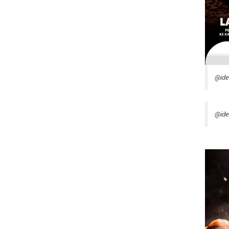
@id
@ide