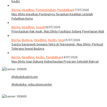
Kediri
Berita
,
Headline
,
Pemerintahan
,
Pendidikan
17/07/2026
Mas Dhito Ingatkan Pentingnya Terapkan Keahlian setelah
Pelatihan Kerja
Berita
,
Headline
,
Sosial
16/07/2026
Prioritaskan Hak Anak, Mas Dhito Fasilitasi Sidang Penetapan Wali
Berita
,
Budaya
,
Headline
,
Kediri
,
Seni
15/07/2026
Sastra Saraswati Sewana Yatra di Tegowangi, Mas Dhito: Perkuat
Toleransi lewat Budaya
Berita
,
Headline
,
Kediri
,
Pendidikan
14/07/2026
Mas Dhito Siap Dukung Keberhasilan Program Sekolah Rakyat
@idealokadotcom
@idealoka_educationcenter