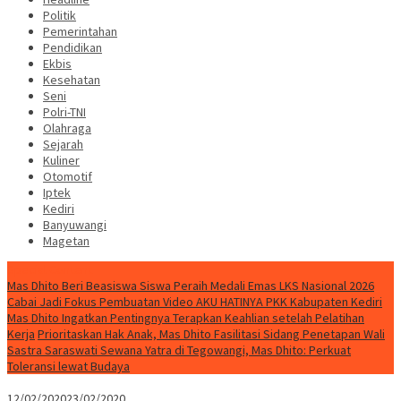
Politik
Pemerintahan
Pendidikan
Ekbis
Kesehatan
Seni
Polri-TNI
Olahraga
Sejarah
Kuliner
Otomotif
Iptek
Kediri
Banyuwangi
Magetan
Special Content
Mas Dhito Beri Beasiswa Siswa Peraih Medali Emas LKS Nasional 2026
Cabai Jadi Fokus Pembuatan Video AKU HATINYA PKK Kabupaten Kediri
Mas Dhito Ingatkan Pentingnya Terapkan Keahlian setelah Pelatihan
Kerja
Prioritaskan Hak Anak, Mas Dhito Fasilitasi Sidang Penetapan Wali
Sastra Saraswati Sewana Yatra di Tegowangi, Mas Dhito: Perkuat
Toleransi lewat Budaya
12/02/2020
23/02/2020