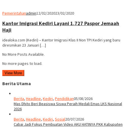
Pemerintahan
admin
12/02/2020
23/02/2020
Kantor Imigrasi Kediri Layani 1.727 Paspor Jemaah
Haji
idealoka.com (Kediri) – Kantor Imigrasi Klas II Non TPI Kediri yang baru
diresmikan 23 Januari […]
No More Posts Available.
No more pages to load.
View More
Berita Utama
Berita
,
Headline
,
Kediri
,
Pendidikan
05/08/2026
Mas Dhito Beri Beasiswa Siswa Peraih Medali Emas LKS Nasional
2026
Berita
,
Headline
,
Kediri
,
Sosial
20/07/2026
Cabai Jadi Fokus Pembuatan Video AKU HATINYA PKK Kabupaten