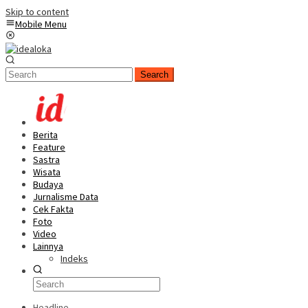
Skip to content
Mobile Menu
Search
Berita
Feature
Sastra
Wisata
Budaya
Jurnalisme Data
Cek Fakta
Foto
Video
Lainnya
Indeks
Headline