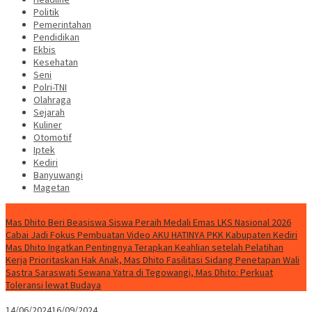
Politik
Pemerintahan
Pendidikan
Ekbis
Kesehatan
Seni
Polri-TNI
Olahraga
Sejarah
Kuliner
Otomotif
Iptek
Kediri
Banyuwangi
Magetan
Special Content
Mas Dhito Beri Beasiswa Siswa Peraih Medali Emas LKS Nasional 2026
Cabai Jadi Fokus Pembuatan Video AKU HATINYA PKK Kabupaten Kediri
Mas Dhito Ingatkan Pentingnya Terapkan Keahlian setelah Pelatihan
Kerja
Prioritaskan Hak Anak, Mas Dhito Fasilitasi Sidang Penetapan Wali
Sastra Saraswati Sewana Yatra di Tegowangi, Mas Dhito: Perkuat
Toleransi lewat Budaya
14/06/2024
16/09/2024