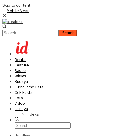
Skip to content
Mobile Menu
Search
Berita
Feature
Sastra
Wisata
Budaya
Jurnalisme Data
Cek Fakta
Foto
Video
Lainnya
Indeks
Headline