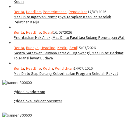
Kediri
Berita
,
Headline
,
Pemerintahan
,
Pendidikan
17/07/2026
Mas Dhito Ingatkan Pentingnya Terapkan Keahlian setelah
Pelatihan Kerja
Berita
,
Headline
,
Sosial
16/07/2026
Prioritaskan Hak Anak, Mas Dhito Fasilitasi Sidang Penetapan Wali
Berita
,
Budaya
,
Headline
,
Kediri
,
Seni
15/07/2026
Sastra Saraswati Sewana Yatra di Tegowangi, Mas Dhito: Perkuat
Toleransi lewat Budaya
Berita
,
Headline
,
Kediri
,
Pendidikan
14/07/2026
Mas Dhito Siap Dukung Keberhasilan Program Sekolah Rakyat
@idealokadotcom
@idealoka_educationcenter