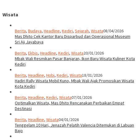
Wisata
Berita
,
Budaya
,
Headline
,
Kediri
,
Sejarah
,
Wisata
08/04/2026
Mas Dhito Cek Kantor Baru Disparbud dan Operasional Museum
Sri Aji Jayabaya
Berita
,
Ekbis
,
Headline
,
Kediri
,
Wisata
20/01/2026
Mbak Wali Resmikan Pasar Banjaran, Ikon Baru Wisata Kuliner Kota
Kediri
Berita
,
Headline
,
Hobi
,
Kediri
,
Wisata
18/01/2026
Hadiri Rally Wisata Mobil Kuno, Mbak Wali Ajak Promosikan Wisata
Kota Kediri
Berita
,
Headline
,
Kediri
,
Wisata
07/01/2026
Optimalkan Wisata, Mas Dhito Rencanakan Perbaikan Empat
Destinasi
Berita
,
Headline
,
Wisata
04/01/2026
Tenggelam 10 Hari, Jenazah Pelatih Valencia Ditemukan di Labuan
Bajo