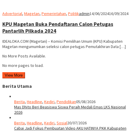
Advertorial
,
Magetan
,
Pemerintahan
,
Politik
admin
14/06/2024
16/09/2024
KPU Magetan Buka Pendaftaran Calon Petugas
Pantarlih Pilkada 2024
IDEALOKA.COM (Magetan) – Komisi Pemilihan Umum (KPU) Kabupaten
Magetan mengumumkan seleksi calon petugas Pemutakhiran Data […]
No More Posts Available.
No more pages to load.
View More
Berita Utama
Berita
,
Headline
,
Kediri
,
Pendidikan
05/08/2026
Mas Dhito Beri Beasiswa Siswa Peraih Medali Emas LKS Nasional
2026
Berita
,
Headline
,
Kediri
,
Sosial
20/07/2026
Cabai Jadi Fokus Pembuatan Video AKU HATINYA PKK Kabupaten