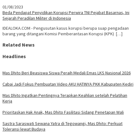
01/08/2023
Beda Pendapat Penyidikan Korupsi Perwira TNI Pejabat Basarnas, Ini
Sejarah Peradilan Militer di Indonesia
IDEALOKA.COM - Pengusutan kasus korupsi berupa suap pengadaan
barang yang ditangani Komisi Pemberantasan Korupsi (KPK) […]
Related News
Headlines
Mas Dhito Beri Beasiswa Siswa Peraih Medali Emas LKS Nasional 2026
Cabai Jadi Fokus Pembuatan Video AKU HATINYA PKK Kabupaten Kediri
Mas Dhito Ingatkan Pentingnya Terapkan Keahlian setelah Pelatihan
Kerja
Prioritaskan Hak Anak, Mas Dhito Fasilitasi Sidang Penetapan Wali
Sastra Saraswati Sewana Yatra di Tegowangi, Mas Dhito: Perkuat
Toleransi lewat Budaya