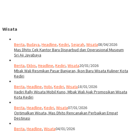
Wisata
Berita
,
Budaya
,
Headline
,
Kediri
,
Sejarah
,
Wisata
08/04/2026
Mas Dhito Cek Kantor Baru Disparbud dan Operasional Museum
Sri Aji Jayabaya
Berita
,
Ekbis
,
Headline
,
Kediri
,
Wisata
20/01/2026
Mbak Wali Resmikan Pasar Banjaran, Ikon Baru Wisata Kuliner Kota
Kediri
Berita
,
Headline
,
Hobi
,
Kediri
,
Wisata
18/01/2026
Hadiri Rally Wisata Mobil Kuno, Mbak Wali Ajak Promosikan Wisata
Kota Kediri
Berita
,
Headline
,
Kediri
,
Wisata
07/01/2026
Optimalkan Wisata, Mas Dhito Rencanakan Perbaikan Empat
Destinasi
Berita
,
Headline
,
Wisata
04/01/2026