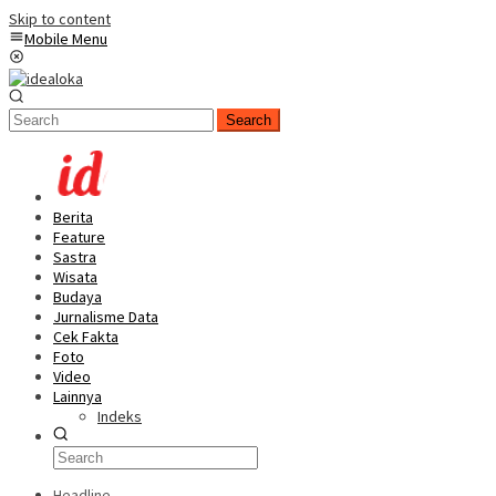
Skip to content
Mobile Menu
Search
Berita
Feature
Sastra
Wisata
Budaya
Jurnalisme Data
Cek Fakta
Foto
Video
Lainnya
Indeks
Headline