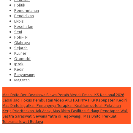
Politik
Pemerintahan
Pendidikan
Ekbis
Kesehatan
Seni
Polri-TNI
Olahraga
Sejarah
Kuliner
Otomotif
Iptek
Kediri
Banyuwangi
Magetan
Special Content
Mas Dhito Beri Beasiswa Siswa Peraih Medali Emas LKS Nasional 2026
Cabai Jadi Fokus Pembuatan Video AKU HATINYA PKK Kabupaten Kediri
Mas Dhito Ingatkan Pentingnya Terapkan Keahlian setelah Pelatihan
Kerja
Prioritaskan Hak Anak, Mas Dhito Fasilitasi Sidang Penetapan Wali
Sastra Saraswati Sewana Yatra di Tegowangi, Mas Dhito: Perkuat
Toleransi lewat Budaya