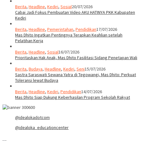
Berita
,
Headline
,
Kediri
,
Sosial
20/07/2026
Cabai Jadi Fokus Pembuatan Video AKU HATINYA PKK Kabupaten
Kediri
Berita
,
Headline
,
Pemerintahan
,
Pendidikan
17/07/2026
Mas Dhito Ingatkan Pentingnya Terapkan Keahlian setelah
Pelatihan Kerja
Berita
,
Headline
,
Sosial
16/07/2026
Prioritaskan Hak Anak, Mas Dhito Fasilitasi Sidang Penetapan Wali
Berita
,
Budaya
,
Headline
,
Kediri
,
Seni
15/07/2026
Sastra Saraswati Sewana Yatra di Tegowangi, Mas Dhito: Perkuat
Toleransi lewat Budaya
Berita
,
Headline
,
Kediri
,
Pendidikan
14/07/2026
Mas Dhito Siap Dukung Keberhasilan Program Sekolah Rakyat
@idealokadotcom
@idealoka_educationcenter