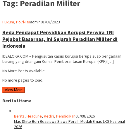
Tag:
Peradilan Militer
Hukum
,
Polri-TNI
admin
01/08/2023
Beda Pendapat Penyidikan Korupsi Perwira TNI
Pejabat Basarnas, Ini Sejarah Peradilan Militer di
Indonesia
IDEALOKA.COM – Pengusutan kasus korupsi berupa suap pengadaan
barang yang ditangani Komisi Pemberantasan Korupsi (KPK) […]
No More Posts Available.
No more pages to load.
View More
Berita Utama
Berita
,
Headline
,
Kediri
,
Pendidikan
05/08/2026
Mas Dhito Beri Beasiswa Siswa Peraih Medali Emas LKS Nasional
2026