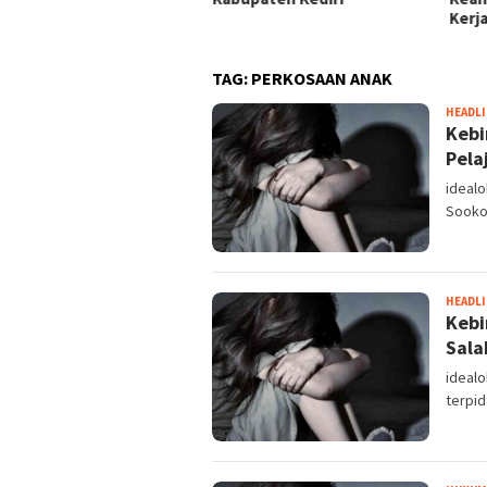
Kerj
TAG:
PERKOSAAN ANAK
HEADL
Kebi
Pela
ideal
Sooko
HEADL
Kebi
Sala
ideal
terpi