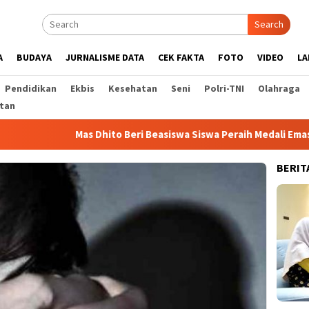
Search
A
BUDAYA
JURNALISME DATA
CEK FAKTA
FOTO
VIDEO
LA
Pendidikan
Ekbis
Kesehatan
Seni
Polri-TNI
Olahraga
tan
Mas Dhito Beri Beasiswa Siswa Peraih Medali Emas LKS Nasional 2
BERIT