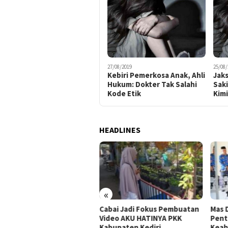
27/08/2019
25/08/
Kebiri Pemerkosa Anak, Ahli
Jaks
Hukum: Dokter Tak Salahi
Saki
Kode Etik
Kim
HEADLINES
«
Cabai Jadi Fokus Pembuatan
Mas 
 Dhito Beri Beasiswa
Video AKU HATINYA PKK
Pent
wa Peraih Medali Emas LKS
Kabupaten Kediri
Keah
ional 2026