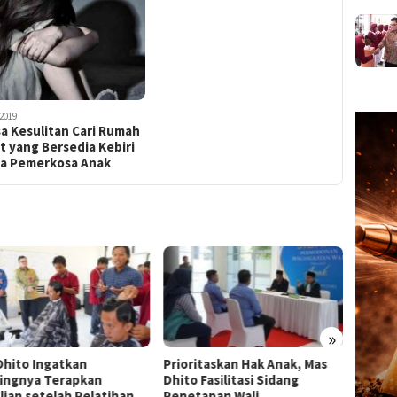
2019
a Kesulitan Cari Rumah
t yang Bersedia Kebiri
ia Pemerkosa Anak
»
Dhito Ingatkan
Prioritaskan Hak Anak, Mas
Sastr
ingnya Terapkan
Dhito Fasilitasi Sidang
Yatra 
lian setelah Pelatihan
Penetapan Wali
Dhito: