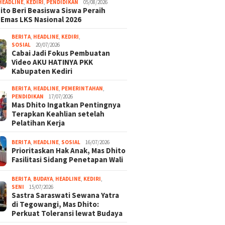
HEADLINE
,
KEDIRI
,
PENDIDIKAN
05/08/2026
ito Beri Beasiswa Siswa Peraih
 Emas LKS Nasional 2026
BERITA
,
HEADLINE
,
KEDIRI
,
SOSIAL
20/07/2026
Cabai Jadi Fokus Pembuatan
Video AKU HATINYA PKK
Kabupaten Kediri
BERITA
,
HEADLINE
,
PEMERINTAHAN
,
PENDIDIKAN
17/07/2026
Mas Dhito Ingatkan Pentingnya
Terapkan Keahlian setelah
Pelatihan Kerja
BERITA
,
HEADLINE
,
SOSIAL
16/07/2026
Prioritaskan Hak Anak, Mas Dhito
Fasilitasi Sidang Penetapan Wali
BERITA
,
BUDAYA
,
HEADLINE
,
KEDIRI
,
SENI
15/07/2026
Sastra Saraswati Sewana Yatra
di Tegowangi, Mas Dhito:
Perkuat Toleransi lewat Budaya