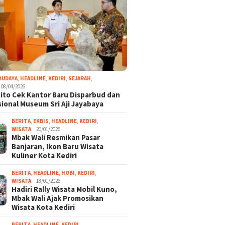
BUDAYA
,
HEADLINE
,
KEDIRI
,
SEJARAH
,
08/04/2026
ito Cek Kantor Baru Disparbud dan
ional Museum Sri Aji Jayabaya
BERITA
,
EKBIS
,
HEADLINE
,
KEDIRI
,
WISATA
20/01/2026
Mbak Wali Resmikan Pasar
Banjaran, Ikon Baru Wisata
Kuliner Kota Kediri
BERITA
,
HEADLINE
,
HOBI
,
KEDIRI
,
WISATA
18/01/2026
Hadiri Rally Wisata Mobil Kuno,
Mbak Wali Ajak Promosikan
Wisata Kota Kediri
BERITA
,
HEADLINE
,
KEDIRI
,