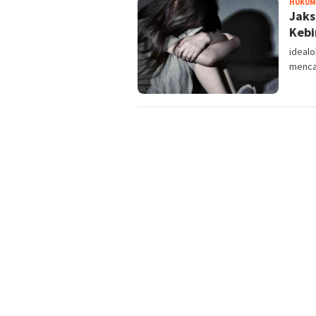
HUKUM
Jaks
Kebi
ideal
mencar