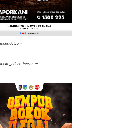
 Budaya
ealokadotcom
aloka_educationcenter