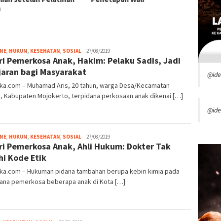
a
lewat
admin
INE
,
HUKUM
,
KESEHATAN
,
SOSIAL
27/08/2019
ri Pemerkosa Anak, Hakim: Pelaku Sadis, Jadi
jaran bagi Masyarakat
@id
oka.com – Muhamad Aris, 20 tahun, warga Desa/Kecamatan
, Kabupaten Mojokerto, terpidana perkosaan anak dikenai […]
@ide
admin
INE
,
HUKUM
,
KESEHATAN
,
SOSIAL
27/08/2019
ri Pemerkosa Anak, Ahli Hukum: Dokter Tak
hi Kode Etik
oka.com – Hukuman pidana tambahan berupa kebiri kimia pada
dana pemerkosa beberapa anak di Kota […]