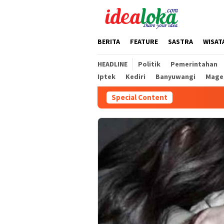
Skip
to
content
BERITA
FEATURE
SASTRA
WISAT
HEADLINE
Politik
Pemerintahan
Iptek
Kediri
Banyuwangi
Mage
Special Content