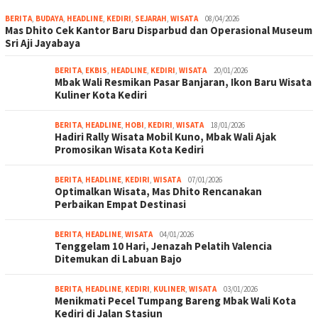
BERITA
,
BUDAYA
,
HEADLINE
,
KEDIRI
,
SEJARAH
,
WISATA
08/04/2026
Mas Dhito Cek Kantor Baru Disparbud dan Operasional Museum
Sri Aji Jayabaya
BERITA
,
EKBIS
,
HEADLINE
,
KEDIRI
,
WISATA
20/01/2026
Mbak Wali Resmikan Pasar Banjaran, Ikon Baru Wisata
Kuliner Kota Kediri
BERITA
,
HEADLINE
,
HOBI
,
KEDIRI
,
WISATA
18/01/2026
Hadiri Rally Wisata Mobil Kuno, Mbak Wali Ajak
Promosikan Wisata Kota Kediri
BERITA
,
HEADLINE
,
KEDIRI
,
WISATA
07/01/2026
Optimalkan Wisata, Mas Dhito Rencanakan
Perbaikan Empat Destinasi
BERITA
,
HEADLINE
,
WISATA
04/01/2026
Tenggelam 10 Hari, Jenazah Pelatih Valencia
Ditemukan di Labuan Bajo
BERITA
,
HEADLINE
,
KEDIRI
,
KULINER
,
WISATA
03/01/2026
Menikmati Pecel Tumpang Bareng Mbak Wali Kota
Kediri di Jalan Stasiun