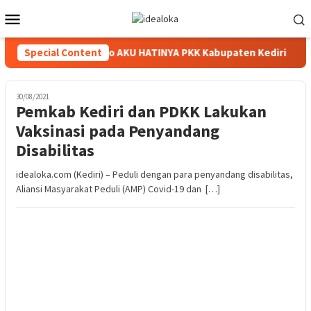
Skip
Mobile
to
Menu
content
okus Pembuatan Video AKU HATINYA PKK Kabupaten Kediri
Special Content
30/08/2021
Pemkab Kediri dan PDKK Lakukan
Vaksinasi pada Penyandang
Disabilitas
idealoka.com (Kediri) – Peduli dengan para penyandang disabilitas,
Aliansi Masyarakat Peduli (AMP) Covid-19 dan […]