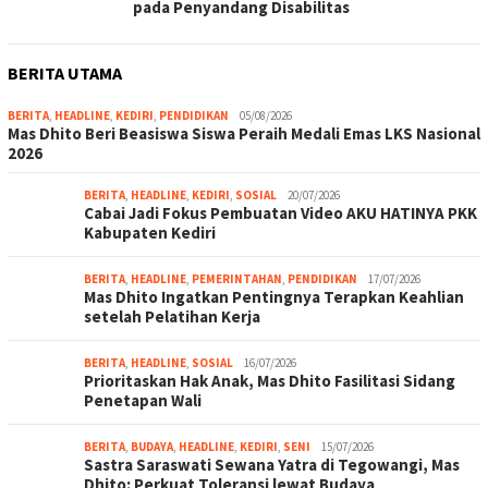
pada Penyandang Disabilitas
BERITA UTAMA
BERITA
,
HEADLINE
,
KEDIRI
,
PENDIDIKAN
05/08/2026
Mas Dhito Beri Beasiswa Siswa Peraih Medali Emas LKS Nasional
2026
BERITA
,
HEADLINE
,
KEDIRI
,
SOSIAL
20/07/2026
Cabai Jadi Fokus Pembuatan Video AKU HATINYA PKK
Kabupaten Kediri
BERITA
,
HEADLINE
,
PEMERINTAHAN
,
PENDIDIKAN
17/07/2026
Mas Dhito Ingatkan Pentingnya Terapkan Keahlian
setelah Pelatihan Kerja
BERITA
,
HEADLINE
,
SOSIAL
16/07/2026
Prioritaskan Hak Anak, Mas Dhito Fasilitasi Sidang
Penetapan Wali
BERITA
,
BUDAYA
,
HEADLINE
,
KEDIRI
,
SENI
15/07/2026
Sastra Saraswati Sewana Yatra di Tegowangi, Mas
Dhito: Perkuat Toleransi lewat Budaya