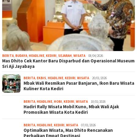
BERITA
,
BUDAYA
,
HEADLINE
,
KEDIRI
,
SEJARAH
,
WISATA
08/04/2026
Mas Dhito Cek Kantor Baru Disparbud dan Operasional Museum
Sri Aji Jayabaya
BERITA
,
EKBIS
,
HEADLINE
,
KEDIRI
,
WISATA
20/01/2026
Mbak Wali Resmikan Pasar Banjaran, Ikon Baru Wisata
Kuliner Kota Kediri
BERITA
,
HEADLINE
,
HOBI
,
KEDIRI
,
WISATA
18/01/2026
Hadiri Rally Wisata Mobil Kuno, Mbak Wali Ajak
Promosikan Wisata Kota Kediri
BERITA
,
HEADLINE
,
KEDIRI
,
WISATA
07/01/2026
Optimalkan Wisata, Mas Dhito Rencanakan
Perbaikan Empat Destinasi