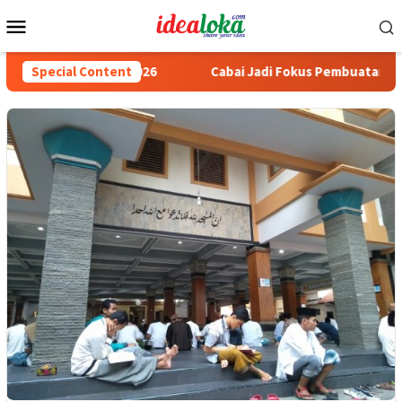
Skip
Mobile
to
Menu
content
KS Nasional 2026
Special Content
Cabai Jadi Fokus Pembuatan Video AKU 