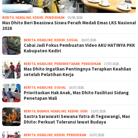
BERITA
,
HEADLINE
,
KEDIRI
,
PENDIDIKAN
05/08/2026
Mas Dhito Beri Beasiswa Siswa Peraih Medali Emas LKS Nasional
2026
BERITA
,
HEADLINE
,
KEDIRI
,
SOSIAL
20/07/2026
Cabai Jadi Fokus Pembuatan Video AKU HATINYA PKK
Kabupaten Kediri
BERITA
,
HEADLINE
,
PEMERINTAHAN
,
PENDIDIKAN
17/07/2026
Mas Dhito Ingatkan Pentingnya Terapkan Keahlian
setelah Pelatihan Kerja
BERITA
,
HEADLINE
,
SOSIAL
16/07/2026
Prioritaskan Hak Anak, Mas Dhito Fasilitasi Sidang
Penetapan Wali
BERITA
,
BUDAYA
,
HEADLINE
,
KEDIRI
,
SENI
15/07/2026
Sastra Saraswati Sewana Yatra di Tegowangi, Mas
Dhito: Perkuat Toleransi lewat Budaya
BERITA
,
HEADLINE
,
KEDIRI
,
PENDIDIKAN
14/07/2026