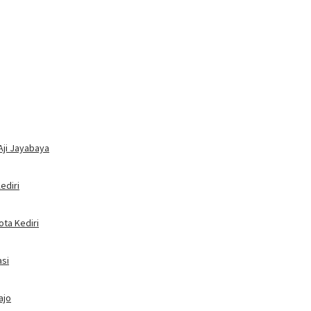
Aji Jayabaya
ediri
ota Kediri
asi
ajo