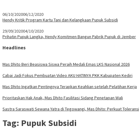
06/10/2020
06/12/2020
Hendy Kritik Program Kartu Tani dan Kelangkaan Pupuk Subsidi
29/09/2020
04/10/2020
Prihatin Pupuk Langka, Hendy Komitmen Bangun Pabrik Pupuk di Jember
Headlines
Mas Dhito Beri Beasiswa Siswa Peraih Medali Emas LKS Nasional 2026
Cabai Jadi Fokus Pembuatan Video AKU HATINYA PKK Kabupaten Kediri
Mas Dhito Ingatkan Pentingnya Terapkan Keahlian setelah Pelatihan Kerja
Prioritaskan Hak Anak, Mas Dhito Fasilitasi Sidang Penetapan Wali
Sastra Saraswati Sewana Yatra di Tegowangi, Mas Dhito: Perkuat Tolerans
Tag:
Pupuk Subsidi