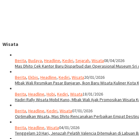
Wisata
Berita
,
Budaya
,
Headline
,
Kediri
,
Sejarah
,
Wisata
08/04/2026
Mas Dhito Cek Kantor Baru Disparbud dan Operasional Museum Sri 
Berita
,
Ekbis
,
Headline
,
Kediri
,
Wisata
20/01/2026
Mbak Wali Resmikan Pasar Banjaran, Ikon Baru Wisata Kuliner Kota K
Berita
,
Headline
,
Hobi
,
Kediri
,
Wisata
18/01/2026
Hadiri Rally Wisata Mobil Kuno, Mbak Wali Ajak Promosikan Wisata K
Berita
,
Headline
,
Kediri
,
Wisata
07/01/2026
Optimalkan Wisata, Mas Dhito Rencanakan Perbaikan Empat Destin
Berita
,
Headline
,
Wisata
04/01/2026
Tenggelam 10 Hari, Jenazah Pelatih Valencia Ditemukan di Labuan B