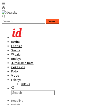
Skip
Mobile
to
Menu
content
Search
Berita
Feature
Sastra
Wisata
Budaya
Jurnalisme Data
Cek Fakta
Foto
Video
Lainnya
Indeks
Headline
Politik