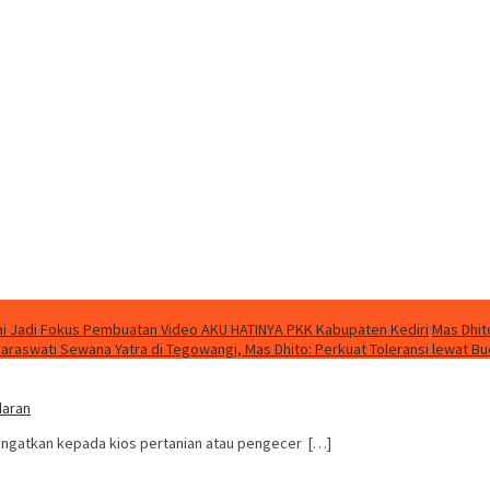
i Jadi Fokus Pembuatan Video AKU HATINYA PKK Kabupaten Kediri
Mas Dhit
Saraswati Sewana Yatra di Tegowangi, Mas Dhito: Perkuat Toleransi lewat B
daran
ingatkan kepada kios pertanian atau pengecer […]