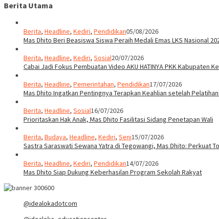
Berita Utama
Berita
,
Headline
,
Kediri
,
Pendidikan
05/08/2026
Mas Dhito Beri Beasiswa Siswa Peraih Medali Emas LKS Nasional 20
Berita
,
Headline
,
Kediri
,
Sosial
20/07/2026
Cabai Jadi Fokus Pembuatan Video AKU HATINYA PKK Kabupaten Ked
Berita
,
Headline
,
Pemerintahan
,
Pendidikan
17/07/2026
Mas Dhito Ingatkan Pentingnya Terapkan Keahlian setelah Pelatihan
Berita
,
Headline
,
Sosial
16/07/2026
Prioritaskan Hak Anak, Mas Dhito Fasilitasi Sidang Penetapan Wali
Berita
,
Budaya
,
Headline
,
Kediri
,
Seni
15/07/2026
Sastra Saraswati Sewana Yatra di Tegowangi, Mas Dhito: Perkuat T
Berita
,
Headline
,
Kediri
,
Pendidikan
14/07/2026
Mas Dhito Siap Dukung Keberhasilan Program Sekolah Rakyat
@idealokadotcom