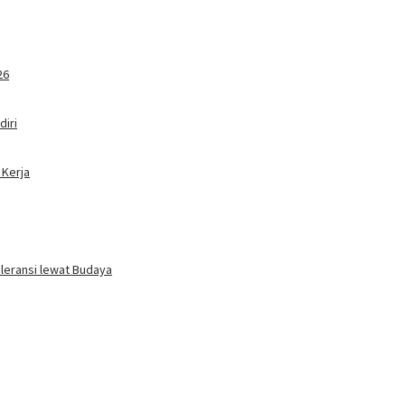
26
iri
 Kerja
oleransi lewat Budaya