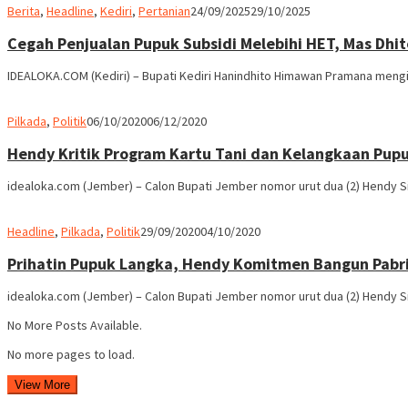
admin
Berita
,
Headline
,
Kediri
,
Pertanian
24/09/2025
29/10/2025
Cegah Penjualan Pupuk Subsidi Melebihi HET, Mas Dhi
IDEALOKA.COM (Kediri) – Bupati Kediri Hanindhito Himawan Pramana meng
admin
Pilkada
,
Politik
06/10/2020
06/12/2020
Hendy Kritik Program Kartu Tani dan Kelangkaan Pupu
idealoka.com (Jember) – Calon Bupati Jember nomor urut dua (2) Hendy 
admin
Headline
,
Pilkada
,
Politik
29/09/2020
04/10/2020
Prihatin Pupuk Langka, Hendy Komitmen Bangun Pabr
idealoka.com (Jember) – Calon Bupati Jember nomor urut dua (2) Hendy 
No More Posts Available.
No more pages to load.
View More