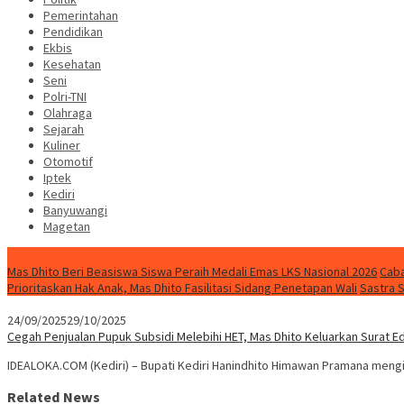
Pemerintahan
Pendidikan
Ekbis
Kesehatan
Seni
Polri-TNI
Olahraga
Sejarah
Kuliner
Otomotif
Iptek
Kediri
Banyuwangi
Magetan
Special Content
Mas Dhito Beri Beasiswa Siswa Peraih Medali Emas LKS Nasional 2026
Caba
Prioritaskan Hak Anak, Mas Dhito Fasilitasi Sidang Penetapan Wali
Sastra 
24/09/2025
29/10/2025
Cegah Penjualan Pupuk Subsidi Melebihi HET, Mas Dhito Keluarkan Surat E
IDEALOKA.COM (Kediri) – Bupati Kediri Hanindhito Himawan Pramana meng
Related News