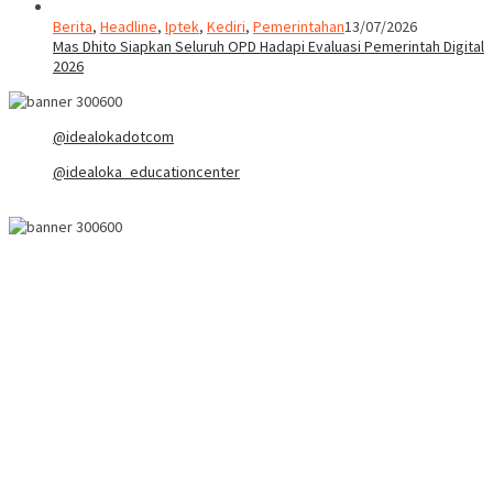
Berita
,
Headline
,
Iptek
,
Kediri
,
Pemerintahan
13/07/2026
Mas Dhito Siapkan Seluruh OPD Hadapi Evaluasi Pemerintah Digital
2026
@idealokadotcom
@idealoka_educationcenter