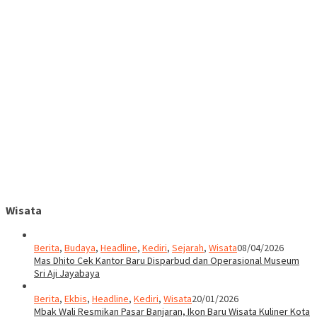
Wisata
Berita
,
Budaya
,
Headline
,
Kediri
,
Sejarah
,
Wisata
08/04/2026
Mas Dhito Cek Kantor Baru Disparbud dan Operasional Museum
Sri Aji Jayabaya
Berita
,
Ekbis
,
Headline
,
Kediri
,
Wisata
20/01/2026
Mbak Wali Resmikan Pasar Banjaran, Ikon Baru Wisata Kuliner Kota