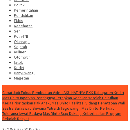
Politik
Pemerintahan
Pendidikan
Ekbis
Kesehatan
Seni
Polri-TNI
Olahraga
Sejarah
Kuliner
Otomotif
Iptek
Kediri
Banyuwangi
Magetan
Special Content
Cabai Jadi Fokus Pembuatan Video AKU HATINYA PKK Kabupaten Kediri
Mas Dhito Ingatkan Pentingnya Terapkan Keahlian setelah Pelatihan
Kerja
Prioritaskan Hak Anak, Mas Dhito Fasilitasi Sidang Penetapan Wali
Sastra Saraswati Sewana Yatra di Tegowangi, Mas Dhito: Perkuat
Toleransi lewat Budaya
Mas Dhito Siap Dukung Keberhasilan Program
Sekolah Rakyat
25/10/2023
26/10/2023