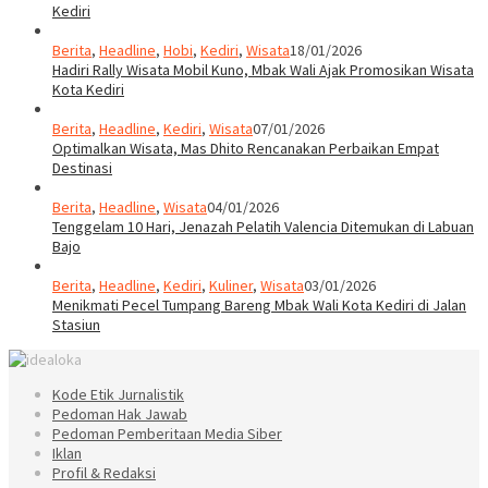
Kediri
Berita
,
Headline
,
Hobi
,
Kediri
,
Wisata
18/01/2026
Hadiri Rally Wisata Mobil Kuno, Mbak Wali Ajak Promosikan Wisata
Kota Kediri
Berita
,
Headline
,
Kediri
,
Wisata
07/01/2026
Optimalkan Wisata, Mas Dhito Rencanakan Perbaikan Empat
Destinasi
Berita
,
Headline
,
Wisata
04/01/2026
Tenggelam 10 Hari, Jenazah Pelatih Valencia Ditemukan di Labuan
Bajo
Berita
,
Headline
,
Kediri
,
Kuliner
,
Wisata
03/01/2026
Menikmati Pecel Tumpang Bareng Mbak Wali Kota Kediri di Jalan
Stasiun
Kode Etik Jurnalistik
Pedoman Hak Jawab
Pedoman Pemberitaan Media Siber
Iklan
Profil & Redaksi