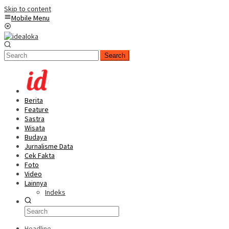
Skip to content
Mobile Menu
Search
Berita
Feature
Sastra
Wisata
Budaya
Jurnalisme Data
Cek Fakta
Foto
Video
Lainnya
Indeks
Headline