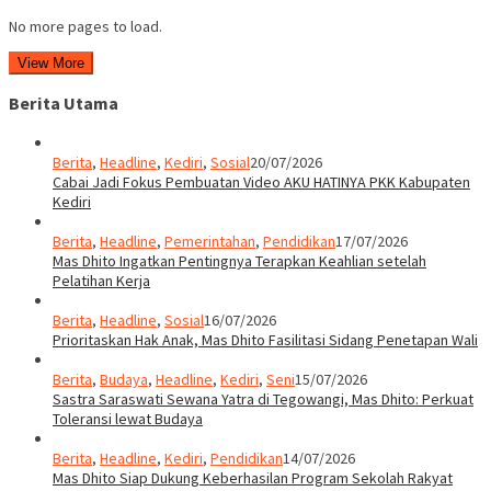
No more pages to load.
View More
Berita Utama
Berita
,
Headline
,
Kediri
,
Sosial
20/07/2026
Cabai Jadi Fokus Pembuatan Video AKU HATINYA PKK Kabupaten
Kediri
Berita
,
Headline
,
Pemerintahan
,
Pendidikan
17/07/2026
Mas Dhito Ingatkan Pentingnya Terapkan Keahlian setelah
Pelatihan Kerja
Berita
,
Headline
,
Sosial
16/07/2026
Prioritaskan Hak Anak, Mas Dhito Fasilitasi Sidang Penetapan Wali
Berita
,
Budaya
,
Headline
,
Kediri
,
Seni
15/07/2026
Sastra Saraswati Sewana Yatra di Tegowangi, Mas Dhito: Perkuat
Toleransi lewat Budaya
Berita
,
Headline
,
Kediri
,
Pendidikan
14/07/2026
Mas Dhito Siap Dukung Keberhasilan Program Sekolah Rakyat