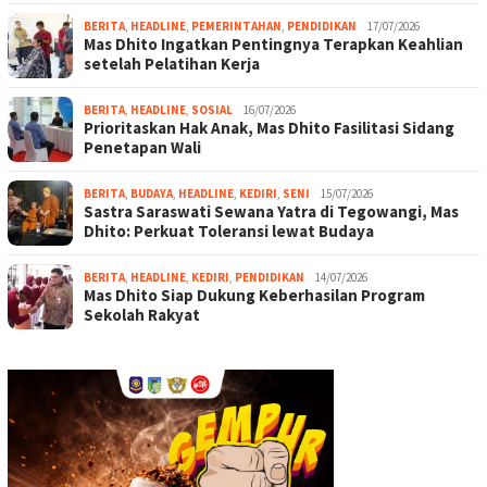
BERITA
,
HEADLINE
,
PEMERINTAHAN
,
PENDIDIKAN
17/07/2026
Mas Dhito Ingatkan Pentingnya Terapkan Keahlian
setelah Pelatihan Kerja
BERITA
,
HEADLINE
,
SOSIAL
16/07/2026
Prioritaskan Hak Anak, Mas Dhito Fasilitasi Sidang
Penetapan Wali
BERITA
,
BUDAYA
,
HEADLINE
,
KEDIRI
,
SENI
15/07/2026
Sastra Saraswati Sewana Yatra di Tegowangi, Mas
Dhito: Perkuat Toleransi lewat Budaya
BERITA
,
HEADLINE
,
KEDIRI
,
PENDIDIKAN
14/07/2026
Mas Dhito Siap Dukung Keberhasilan Program
Sekolah Rakyat