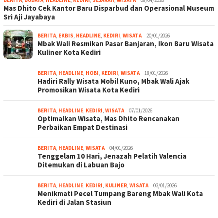
Mas Dhito Cek Kantor Baru Disparbud dan Operasional Museum
Sri Aji Jayabaya
BERITA
,
EKBIS
,
HEADLINE
,
KEDIRI
,
WISATA
20/01/2026
Mbak Wali Resmikan Pasar Banjaran, Ikon Baru Wisata
Kuliner Kota Kediri
BERITA
,
HEADLINE
,
HOBI
,
KEDIRI
,
WISATA
18/01/2026
Hadiri Rally Wisata Mobil Kuno, Mbak Wali Ajak
Promosikan Wisata Kota Kediri
BERITA
,
HEADLINE
,
KEDIRI
,
WISATA
07/01/2026
Optimalkan Wisata, Mas Dhito Rencanakan
Perbaikan Empat Destinasi
BERITA
,
HEADLINE
,
WISATA
04/01/2026
Tenggelam 10 Hari, Jenazah Pelatih Valencia
Ditemukan di Labuan Bajo
BERITA
,
HEADLINE
,
KEDIRI
,
KULINER
,
WISATA
03/01/2026
Menikmati Pecel Tumpang Bareng Mbak Wali Kota
Kediri di Jalan Stasiun